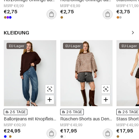
MSRP €8,99
MSRP €8,99
MSRP €11,99
€2,75
€2,75
€3,75
KLEIDUNG
EU-Lager
EU-Lager
EU-Lager
2-5 TAGE
2-5 TAGE
2-5 TAGE
Ballonjeans mit Knopfleiste
Rüschen-Shorts aus Denim
Stass Shor
MSRP €69,99
MSRP €49,99
MSRP €49,99
€24,95
€17,95
€17,95