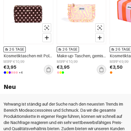
2-5 TAGE
2-5 TAGE
2-5 TAGE
Kosmetiktaschen mit Polka Dots, schlichtes Polyester, Alltagsaccessoires
Make-up-Taschen, gemischte Farben, Polyester, Alltagsaccessoires
MSRP €10,99
MSRP €10,99
MSRP €9,99
€3,95
€3,95
€3,50
+4
Neu
Yehwang ist ständig auf der Suche nach den neuesten Trends im
Bereich Modeaccessoires und Schmuck. Da wir die gesamte
Produktionskette in eigener Regie führen, können wir schnell auf
die Nachfrage reagieren und ein sehr wettbewerbsfähiges Preis-
und Qualitätsverhältnis bieten. Zudem bieten wir unseren Kunden