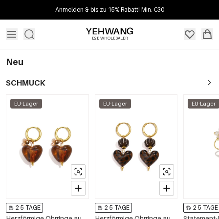
Anmelden & bis zu 15% Rabatt! Min. €30
B2B WHOLESALER
Neu
SCHMUCK
EU-Lager
EU-Lager
EU-Lager
2-5 TAGE
2-5 TAGE
2-5 TAGE
Herzförmige Ohrringe aus Edelstahlperlen, schlichte Alltags-Serie, Damenschmuck
Herzförmige Ohrringe aus Edelstahlperlen, schlichte Alltags-Serie, Damenschmuck