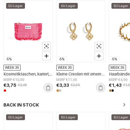
EU-Lager
EU-Lager
EU-Lager
-5%
-5%
-5%
WEEK 35
WEEK 35
WEEK 35
Kosmetiktaschen, kariert, aus Polyester, tägliche Accessoires
Kleine Creolen mit einem Kleeblatt-Anhänger aus Zirkonia
MSRP €10,99
MSRP €11,99
MSRP €4,99
€3,75
€3,33
€1,43
€3,95
€3,50
€1,
BACK IN STOCK
EU-Lager
EU-Lager
EU-Lager