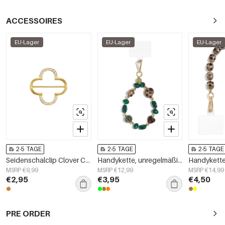
ACCESSOIRES
EU-Lager
EU-Lager
EU-Lager
2-5 TAGE
2-5 TAGE
2-5 TAGE
Seidenschalclip Clover Classic Edelstahl Alltagsaccessoires
Handykette, unregelmäßige Form, schlichtes Acryl, Alltagsaccessoire
MSRP €9,99
MSRP €12,99
MSRP €14,99
€2,95
€3,95
€4,50
PRE ORDER