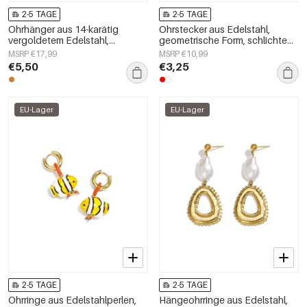
2-5 TAGE
2-5 TAGE
Ohrhänger aus 14-karätig
Ohrstecker aus Edelstahl,
vergoldetem Edelstahl,
geometrische Form, schlichte
Herzform, schlichte Alltags-
Alltags-Serie, Damenschmuck
MSRP €17,99
MSRP €10,99
Serie, Damenschmuck
€5,50
€3,25
EU-Lager
EU-Lager
2-5 TAGE
2-5 TAGE
Ohrringe aus Edelstahlperlen,
Hängeohrringe aus Edelstahl,