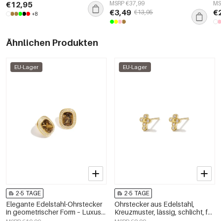
Elegant Einfarbig
El
€12,95
MSRP €37,99
MS
Fr
€3,49
€
€13,95
+8
Ähnlichen Produkten
EU-Lager
EU-Lager
2-5 TAGE
2-5 TAGE
Elegante Edelstahl-Ohrstecker
Ohrstecker aus Edelstahl,
in geometrischer Form – Luxus-
Kreuzmuster, lässig, schlicht, für
Kollektion für jeden Tag –
Damen