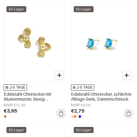
EU-Lager
EU-Lager
2-5 TAGE
2-5 TAGE
Edelstahl-Ohrstecker mit
Edelstahl-Ohrstecker, schlichte
Blumenmuster, lässig-
Alltags-Serie, Damenschmuck
romantisch, Damenschmuck
MSRP €12,99
MSRP €8,99
€3,95
€2,75
EU-Lager
EU-Lager