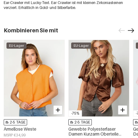
Ear-Crawler mit Lucky-Text. Ear Crawler ist mit kleinen Zirkoniasteinen
verziert. Erhältlich in Gold- und Silberfarbe.
Kombinieren Sie mit
EU-Lager
EU-Lager
-75%
-
2-5 TAGE
2-5 TAGE
Ärmellose Weste
Gewebte Polyesterfaser
Ge
Damen Kurzarm Oberteile
Da
MSRP €34,99