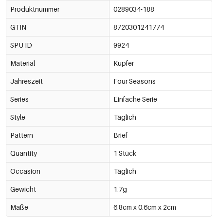
Produktnummer
0289034-188
GTIN
8720301241774
SPU ID
9924
Material
Kupfer
Jahreszeit
Four Seasons
Series
Einfache Serie
Style
Täglich
Pattern
Brief
Quantity
1 Stück
Occasion
Täglich
Gewicht
1.7g
Maße
6.8cm x 0.6cm x 2cm