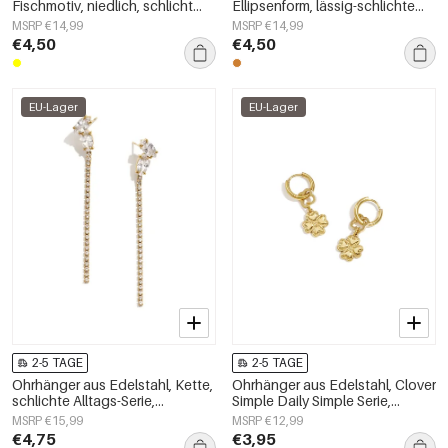
Fischmotiv, niedlich, schlicht
Ellipsenform, lässig-schlichte
und elegant, Damenschmuck
Serie, Damenschmuck
MSRP €14,99
MSRP €14,99
€4,50
€4,50
EU-Lager
EU-Lager
2-5 TAGE
2-5 TAGE
Ohrhänger aus Edelstahl, Kette,
Ohrhänger aus Edelstahl, Clover
schlichte Alltags-Serie,
Simple Daily Simple Serie,
Damenschmuck
Damenschmuck
MSRP €15,99
MSRP €12,99
€4,75
€3,95