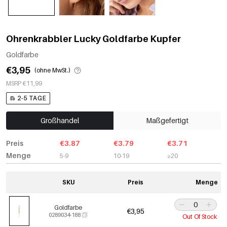
Ohrenkrabbler Lucky Goldfarbe Kupfer
Goldfarbe
€3,95
(ohne MwSt.)
MSRP €11,99
2-5 TAGE
Großhandel
Maßgefertigt
Preis
€3.87
€3.79
€3.71
Menge
5-9
10-19
≥20
SKU
Preis
Menge
Goldfarbe
€3,95
0289034-188
Out Of Stock