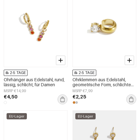
2-5 TAGE
2-5 TAGE
Ohrhänger aus Edelstahl, rund,
Ohrklemmen aus Edelstahl,
lässig, schlicht, für Damen
geometrische Form, schlichte
Alltags-Serie, Damenschmuck
MSRP €14,99
MSRP €7,99
€4,50
€2,25
EU-Lager
EU-Lager