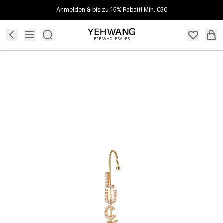
Anmelden & bis zu 15% Rabatt! Min. €30
B2B WHOLESALER