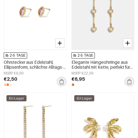
2-5 TAGE
2-5 TAGE
Ohrstecker aus Edelstahl,
Elegante Hängeohrringe aus
Ellipsenform, schlichte Alltags-
Edelstahl mit Kette, perfekt für
Serie, Damenschmuck
festliche Anlässe und Partys.
MSRP €8,99
MSRP €22,99
Luxuriöse Damenschmuckserie.
€2,50
€6,95
EU-Lager
EU-Lager