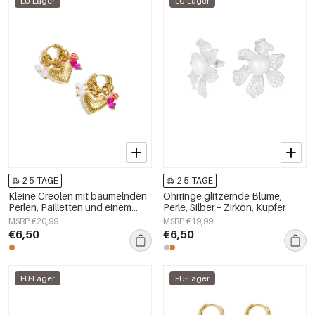
EU-Lager
EU-Lager
2-5 TAGE
2-5 TAGE
Kleine Creolen mit baumelnden
Ohrringe glitzernde Blume,
Perlen, Pailletten und einem
Perle, Silber – Zirkon, Kupfer
Herz
MSRP €20,99
MSRP €19,99
€6,50
€6,50
EU-Lager
EU-Lager