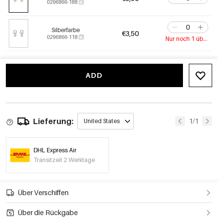
0296866-188
Silberfarbe
€3,50
0296866-118
Nur noch 1 übrig
ADD
Lieferung:
1/1
United States
DHL Express Air
Transitzeit 2 Werktage
Über Verschiffen
Über die Rückgabe