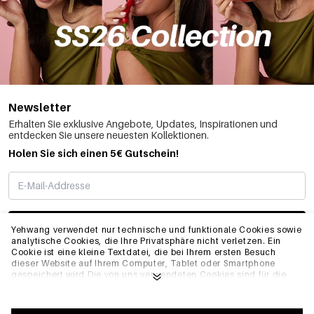
Newsletter
Erhalten Sie exklusive Angebote, Updates, Inspirationen und
entdecken Sie unsere neuesten Kollektionen.
Holen Sie sich einen 5€ Gutschein!
ABONNIEREN
Yehwang verwendet nur technische und funktionale Cookies sowie
analytische Cookies, die Ihre Privatsphäre nicht verletzen. Ein
Cookie ist eine kleine Textdatei, die bei Ihrem ersten Besuch
dieser Website auf Ihrem Computer, Tablet oder Smartphone
INFO
gespeichert wird.Die von uns verwendeten Cookies sind für die
technische Funktionalität der Website und Ihre
Benutzerfreundlichkeit notwendig. Sie ermöglichen es der
Website, ordnungsgemäß zu funktionieren und z.B. Ihre