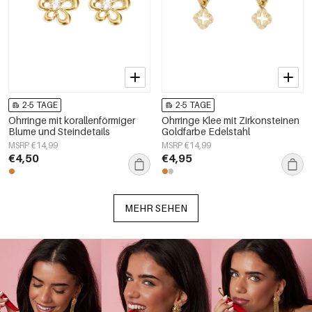
2-5 TAGE
2-5 TAGE
Ohrringe mit korallenförmiger
Ohrringe Klee mit Zirkonsteinen
Blume und Steindetails
Goldfarbe Edelstahl
MSRP €14,99
MSRP €14,99
€4,50
€4,95
MEHR SEHEN