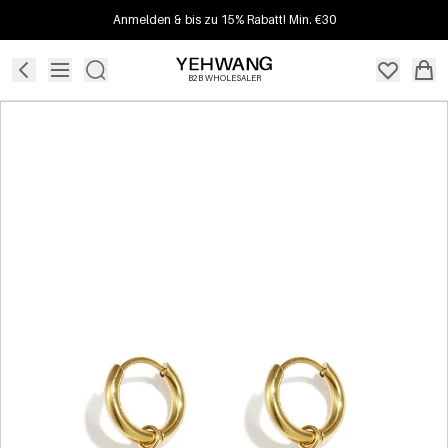
Anmelden & bis zu 15% Rabatt! Min. €30
B2B WHOLESALER