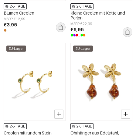
2-5 TAGE
2-5 TAGE
Blumen Creolen
Kleine Creolen mit Kette und
Perlen
MSRP €12,99
€3,95
MSRP €22,99
€6,95
EU-Lager
EU-Lager
2-5 TAGE
2-5 TAGE
Creolen mit rundem Stein
Ohrhänger aus Edelstahl,