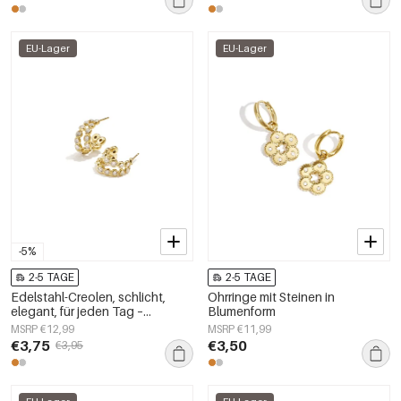
EU-Lager
EU-Lager
-5%
2-5 TAGE
2-5 TAGE
Edelstahl-Creolen, schlicht,
Ohrringe mit Steinen in
elegant, für jeden Tag –
Blumenform
Damenschmuck
MSRP €12,99
MSRP €11,99
€3,75
€3,50
€3,95