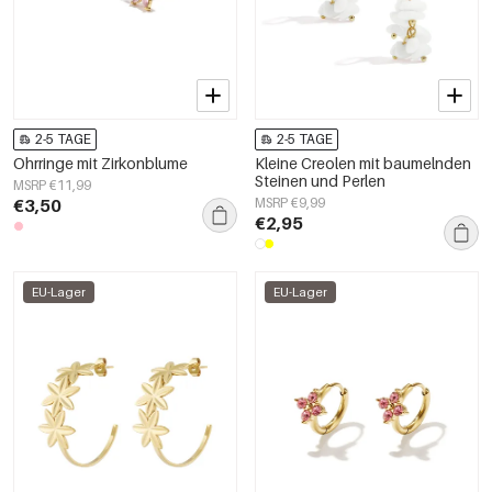
2-5 TAGE
2-5 TAGE
Ohrringe mit Zirkonblume
Kleine Creolen mit baumelnden
Steinen und Perlen
MSRP €11,99
€3,50
MSRP €9,99
€2,95
EU-Lager
EU-Lager