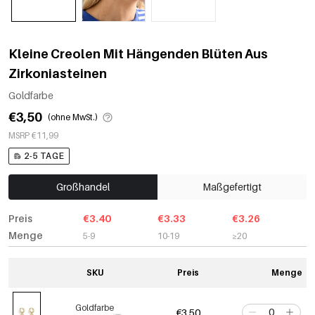
Kleine Creolen Mit Hängenden Blüten Aus
Zirkoniasteinen
Goldfarbe
€3,50
(ohne MwSt.)
MSRP €11,99
2-5 TAGE
Großhandel
Maßgefertigt
Preis
€3.40
€3.33
€3.26
Menge
5-9
10-19
≥20
SKU
Preis
Menge
Goldfarbe
€3,50