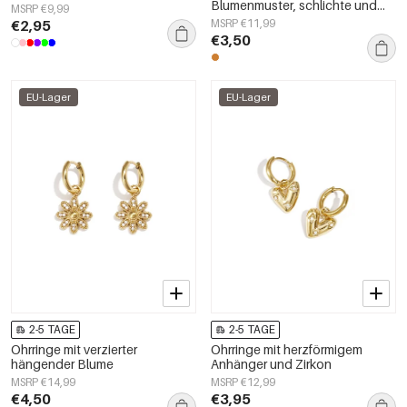
Blumenmuster, schlichte und
MSRP €9,99
lässige Serie, Damenschmuck
€2,95
MSRP €11,99
€3,50
EU-Lager
EU-Lager
2-5 TAGE
2-5 TAGE
Ohrringe mit verzierter
Ohrringe mit herzförmigem
hängender Blume
Anhänger und Zirkon
MSRP €14,99
MSRP €12,99
€4,50
€3,95