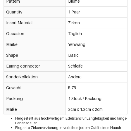
Pattern
Blume
Quantity
1 Paar
Insert Material
Zirkon
Occasion
Täglich
Marke
Yehwang
Shape
Basic
Earring connector
Schleife
Sonderkollektion
Andere
Gewicht
5.75
Packung
1 Stück / Packung
Maße
2cm x 1.2cm x 2cm
Hergestellt aus hochwertigem Edelstahl für Langlebigkeit und lange
Lebensdauer.
Elegante Zirkonverzierungen verleihen jedem Outfit einen Hauch