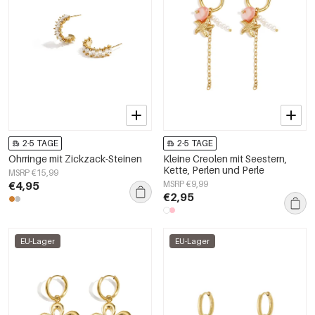
2-5 TAGE
2-5 TAGE
Ohrringe mit Zickzack-Steinen
Kleine Creolen mit Seestern,
Kette, Perlen und Perle
MSRP €15,99
€4,95
MSRP €9,99
€2,95
EU-Lager
EU-Lager