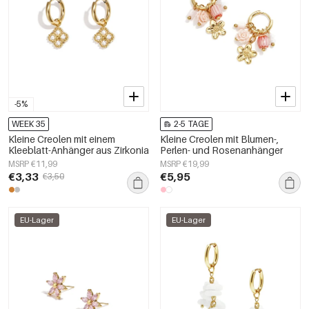
-5%
WEEK 35
2-5 TAGE
Kleine Creolen mit einem
Kleine Creolen mit Blumen-,
Kleeblatt-Anhänger aus Zirkonia
Perlen- und Rosenanhänger
MSRP €11,99
MSRP €19,99
€3,33
€5,95
€3,50
EU-Lager
EU-Lager