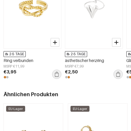
2-5 TAGE
2-5 TAGE
Ring verbunden
ästhetischer herzring
Gl
MSRP €11,99
MSRP €7,99
MS
€3,95
€2,50
€
Ähnlichen Produkten
EU-Lager
EU-Lager