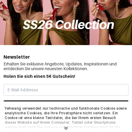
Newsletter
Erhalten Sie exklusive Angebote, Updates, Inspirationen und
entdecken Sie unsere neuesten Kollektionen.
Holen Sie sich einen 5€ Gutschein!
ABONNIEREN
Yehwang verwendet nur technische und funktionale Cookies sowie
analytische Cookies, die Ihre Privatsphäre nicht verletzen. Ein
Cookie ist eine kleine Textdatei, die bei Ihrem ersten Besuch
dieser Website auf Ihrem Computer, Tablet oder Smartphone
INFO
gespeichert wird.Die von uns verwendeten Cookies sind für die
technische Funktionalität der Website und Ihre