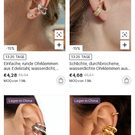
-15%
-15%
13-25 TAGE
13-25 TAGE
Einfache, runde Ohrklemmen
Schlichte, durchbrochene,
aus Edelstahl, wasserdicht,
wasserdichte Ohrklemmen aus
goldfarben, mit Zirkonia-Zirkonia
Edelstahl in Goldfarbe mit
€4,28
€4,68
€5,04
€5,51
Zirkonia für Damen
MOQ von 1 Stk.
MOQ von 1 Stk.
Lager in China
Lager in China