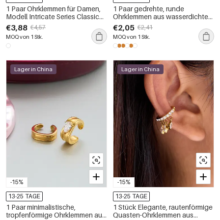
1 Paar Ohrklemmen für Damen,
1 Paar gedrehte, runde
Modell Intricate Series Classic
Ohrklemmen aus wasserdichtem
Curve, wasserdicht, goldfarben,
Edelstahl in Goldfarbe mit
€3,88
€2,05
€4,57
€2,41
aus Edelstahl
Zirkonia für Damen
MOQ von 1 Stk.
MOQ von 1 Stk.
Lager in China
Lager in China
-15%
-15%
13-25 TAGE
13-25 TAGE
1 Paar minimalistische,
1 Stück Elegante, rautenförmige
tropfenförmige Ohrklemmen aus
Quasten-Ohrklemmen aus