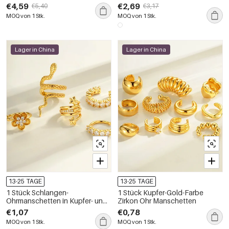
Edelstahl, wasserdicht,
wasserdichtem Edelstahl mit
€4,59
€2,69
€5,40
€3,17
goldfarben, für Damen
Zirkonia für Damen
MOQ von 1 Stk.
MOQ von 1 Stk.
Lager in China
Lager in China
13-25 TAGE
13-25 TAGE
1 Stück Schlangen-
1 Stück Kupfer-Gold-Farbe
Ohrmanschetten in Kupfer- und
Zirkon Ohr Manschetten
Goldfarbe mit Zirkonia
€1,07
€0,78
MOQ von 1 Stk.
MOQ von 1 Stk.