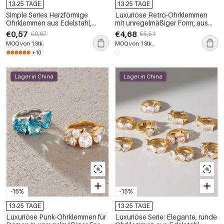
13-25 TAGE
13-25 TAGE
Simple Series Herzförmige
Luxuriöse Retro-Ohrklemmen
Ohrklemmen aus Edelstahl,
mit unregelmäßiger Form, aus
wasserdicht, goldfarben, für
wasserdichtem Edelstahl in
€0,57
€4,68
€0,67
€5,51
Damen
Goldfarbe und Zirkonia
MOQ von 1 Stk.
MOQ von 1 Stk.
+10
Lager in China
Lager in China
-15%
-15%
13-25 TAGE
13-25 TAGE
Luxuriöse Punk-Ohrklemmen für
Luxuriöse Serie: Elegante, runde