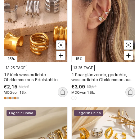
-15%
-15%
13-25 TAGE
13-25 TAGE
1 Stück wasserdichte
1 Paar glänzende, gedrehte,
Ohrklemme aus Edelstahl in
wasserdichte Ohrklemmen aus
Goldfarbe
Edelstahl in Goldfarbe für
€2,15
€3,09
€2,53
€3,64
Damen
MOQ von 1 Stk.
MOQ von 1 Stk.
Lager in China
Lager in China