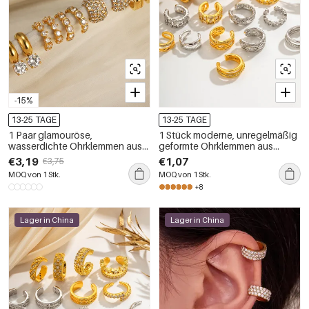
-15%
13-25 TAGE
13-25 TAGE
1 Paar glamouröse,
1 Stück moderne, unregelmäßig
wasserdichte Ohrklemmen aus
geformte Ohrklemmen aus
Edelstahl in Goldfarbe mit
Kupfer mit Zirkonia für Damen
€3,19
€1,07
€3,75
Zirkonia für Damen
MOQ von 1 Stk.
MOQ von 1 Stk.
+8
Lager in China
Lager in China