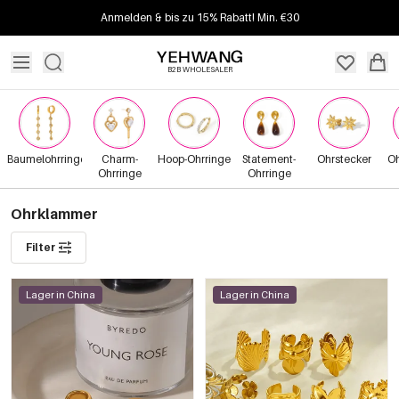
Anmelden & bis zu 15% Rabatt! Min. €30
B2B WHOLESALER
Baumelohrringe
Charm-
Hoop-Ohrringe
Statement-
Ohrstecker
Oh
Ohrringe
Ohrringe
Ohrklammer
Filter
Lager in China
Lager in China