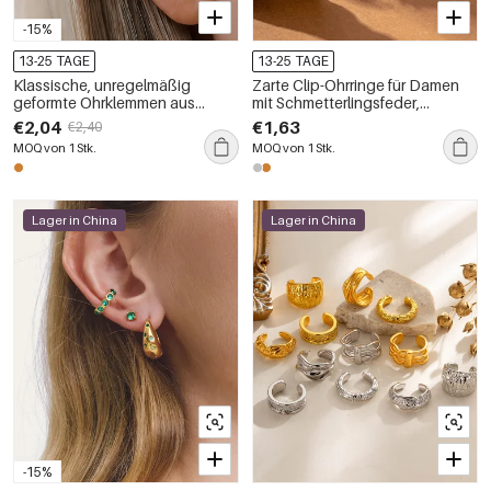
-15%
13-25 TAGE
13-25 TAGE
Klassische, unregelmäßig
Zarte Clip-Ohrringe für Damen
geformte Ohrklemmen aus
mit Schmetterlingsfeder,
Edelstahl in Goldfarbe der
kupfergoldfarbenem Zirkonia
€2,04
€1,63
€2,40
Simple Series
MOQ von 1 Stk.
MOQ von 1 Stk.
Lager in China
Lager in China
-15%