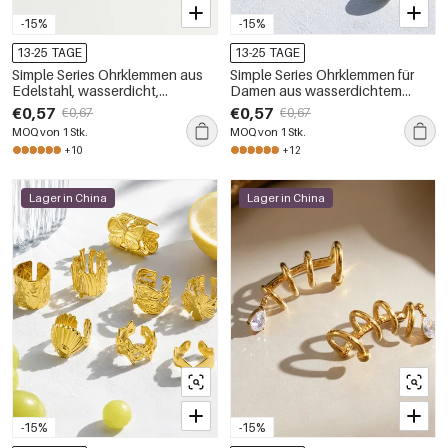
-15%
-15%
13-25 TAGE
13-25 TAGE
Simple Series Ohrklemmen aus
Simple Series Ohrklemmen für
Edelstahl, wasserdicht,
Damen aus wasserdichtem
goldfarben, mit Blumenmuster
Edelstahl mit Blumenmuster in
€0,57
€0,57
€0,67
€0,67
und Blattmotiv
Goldfarbe
MOQ von 1 Stk.
MOQ von 1 Stk.
+10
+12
Lager in China
Lager in China
-15%
-15%