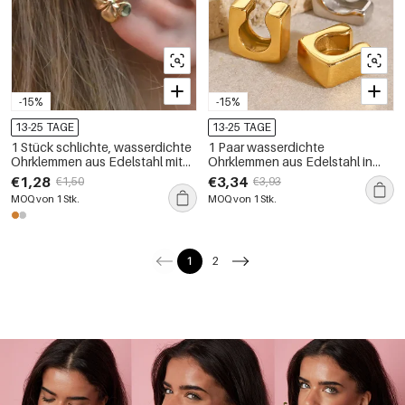
-15%
-15%
13-25 TAGE
13-25 TAGE
1 Stück schlichte, wasserdichte
1 Paar wasserdichte
Ohrklemmen aus Edelstahl mit
Ohrklemmen aus Edelstahl in
Blumenmuster in Goldfarbe für
Goldfarbe
€1,28
€3,34
€1,50
€3,93
Damen
MOQ von 1 Stk.
MOQ von 1 Stk.
1
2