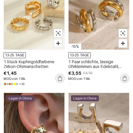
-15%
13-25 TAGE
13-25 TAGE
1 Stück Kupfergoldfarbene
1 Paar schlichte, lässige
Zirkon-Ohrmanschetten
Ohrklemmen aus Edelstahl,
goldplattiert, im Patchwork-Stil
€1,45
€3,55
€4,18
für Damen
MOQ von 1 Stk.
MOQ von 1 Stk.
+10
Lager in China
Lager in China