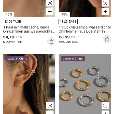
-15%
-15%
13-25 TAGE
13-25 TAGE
1 Paar minimalistische, runde
1 Stück vielseitige, wasserdichte
Ohrklemmen aus wasserdichtem
Ohrklemmen aus Edelstahl in
Edelstahl in Goldfarbe mit
Goldfarbe mit Zirkonia für
€4,19
€3,59
€4,93
€4,22
Zirkonia für Damen
Damen
MOQ von 1 Stk.
MOQ von 1 Stk.
Lager in China
Lager in China