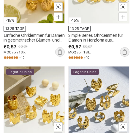
-15%
-15%
13-25 TAGE
13-25 TAGE
Einfache Ohrklemmen für Damen
Simple Series Ohrklemmen für
in geometrischer Blumen- und
Damen in Herzform aus
Herzform aus Edelstahl,
Edelstahl, wasserdicht,
€0,57
€0,57
€0,67
€0,67
wasserdicht, goldfarben
goldfarben
MOQ von 1 Stk.
MOQ von 1 Stk.
+10
+10
Lager in China
Lager in China