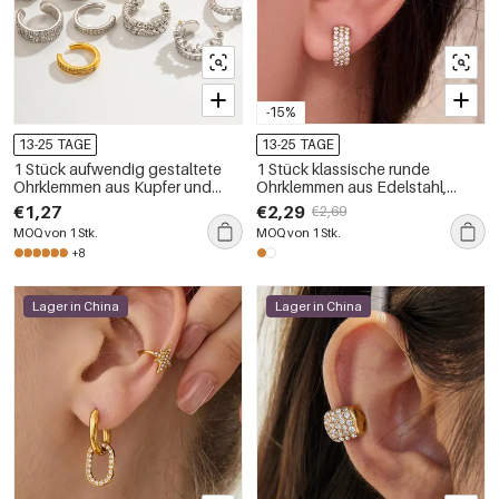
-15%
13-25 TAGE
13-25 TAGE
1 Stück aufwendig gestaltete
1 Stück klassische runde
Ohrklemmen aus Kupfer und
Ohrklemmen aus Edelstahl,
Zirkonia für Damen
wasserdicht, goldfarben, mit
€1,27
€2,29
€2,69
Zirkonia besetzt
MOQ von 1 Stk.
MOQ von 1 Stk.
+8
Lager in China
Lager in China