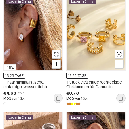
Lager in China
Lager in China
-15%
13-25 TAGE
13-25 TAGE
1 Paar minimalistische,
1 Stück vielseitige rechteckige
einfarbige, wasserdichte
Ohrklemmen für Damen in
Ohrklemmen aus Edelstahl in
Kupfer-Gold-Optik mit Zirkonia
€4,68
€0,78
€5,51
Goldfarbe für Damen
MOQ von 1 Stk.
MOQ von 1 Stk.
Lager in China
Lager in China