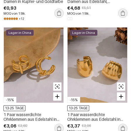
Damen in Kupfer- und Goldfarbe
Damen aus Edelstahl,
wasserdicht, goldfarben, mit
€0,93
€4,68
€5,51
Zirkonia-Anhänger
MOQ von 1 Stk.
MOQ von 1 Stk.
+12
Lager in China
Lager in China
-15%
-15%
13-25 TAGE
13-25 TAGE
1 Paar wasserdichte
1 Paar wasserdichte
Ohrklemmen aus Edelstahl in
Ohrklemmen aus Edelstahl in
Goldfarbe
Goldfarbe
€3,06
€3,37
€3,60
€3,96