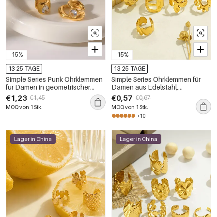
-15%
-15%
13-25 TAGE
13-25 TAGE
Simple Series Punk Ohrklemmen
Simple Series Ohrklemmen für
für Damen in geometrischer
Damen aus Edelstahl,
Form, aus wasserdichtem
wasserdicht, mit Blumenherz-
€1,23
€0,57
€1,45
€0,67
Edelstahl, goldfarben mit
Muschelmuster und
MOQ von 1 Stk.
MOQ von 1 Stk.
Strasssteinen
goldfarbenem Hintergrund
+10
Lager in China
Lager in China