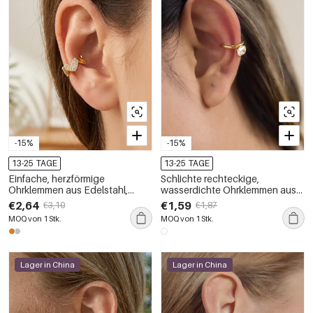
-15%
-15%
13-25 TAGE
13-25 TAGE
Einfache, herzförmige
Schlichte rechteckige,
Ohrklemmen aus Edelstahl,
wasserdichte Ohrklemmen aus
wasserdicht, goldfarben mit
Edelstahl in Goldfarbe mit
€2,64
€1,59
€3,10
€1,87
Strasssteinen
Zirkonia für Damen
MOQ von 1 Stk.
MOQ von 1 Stk.
Lager in China
Lager in China