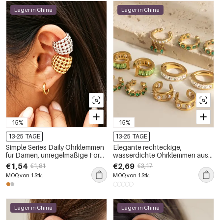
Lager in China
Lager in China
-15%
-15%
13-25 TAGE
13-25 TAGE
Simple Series Daily Ohrklemmen
Elegante rechteckige,
für Damen, unregelmäßige Form,
wasserdichte Ohrklemmen aus
wasserdicht, goldfarben, aus
Edelstahl in Goldfarbe mit
€1,54
€2,69
€1,81
€3,17
Edelstahl
Zirkonia für Damen
MOQ von 1 Stk.
MOQ von 1 Stk.
Lager in China
Lager in China