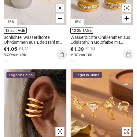
-15%
-15%
13-25 TAGE
13-25 TAGE
Schlichte, wasserdichte
Wasserdichte Ohrklemmen aus
Ohrklemmen aus Edelstahl in
Edelstahl in Goldfarbe mit
Goldfarbe für Damen
Strasssteinen für Damen
€1,05
€1,39
€1,23
€1,64
MOQ von 1 Stk.
MOQ von 1 Stk.
Lager in China
Lager in China