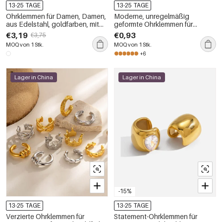
13-25 TAGE
13-25 TAGE
Ohrklemmen für Damen, Damen,
Moderne, unregelmäßig
aus Edelstahl, goldfarben, mit
geformte Ohrklemmen für
auffälligem grünem Zirkonia-
Damen in Kupfergold-Optik
€3,19
€0,93
€3,75
Kreis, wasserdicht und
MOQ von 1 Stk.
MOQ von 1 Stk.
anlaufgeschützt
+6
Lager in China
Lager in China
-15%
13-25 TAGE
13-25 TAGE
Verzierte Ohrklemmen für
Statement-Ohrklemmen für