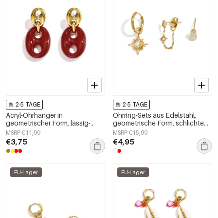
2-5 TAGE
2-5 TAGE
Acryl-Ohrhänger in
Ohrring-Sets aus Edelstahl,
geometrischer Form, lässig-
geometrische Form, schlichte
schlichte Serie, Damenschmuck
Alltags-Serie, Damenschmuck
MSRP €11,99
MSRP €15,99
€3,75
€4,95
EU-Lager
EU-Lager