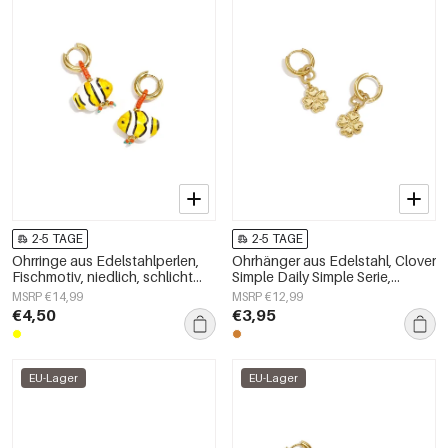
2-5 TAGE
2-5 TAGE
Ohrringe aus Edelstahlperlen,
Ohrhänger aus Edelstahl, Clover
Fischmotiv, niedlich, schlicht
Simple Daily Simple Serie,
und elegant, Damenschmuck
Damenschmuck
MSRP €14,99
MSRP €12,99
€4,50
€3,95
EU-Lager
EU-Lager