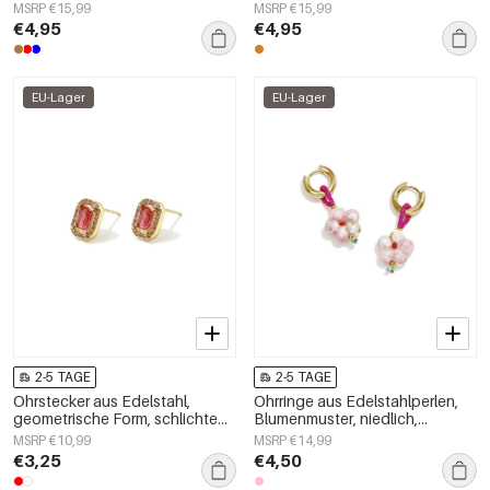
Damenschmuck
Damenschmuck
MSRP €15,99
MSRP €15,99
€4,95
€4,95
EU-Lager
EU-Lager
2-5 TAGE
2-5 TAGE
Ohrstecker aus Edelstahl,
Ohrringe aus Edelstahlperlen,
geometrische Form, schlichte
Blumenmuster, niedlich,
Alltags-Serie, Damenschmuck
schlicht, Damenschmuck
MSRP €10,99
MSRP €14,99
€3,25
€4,50