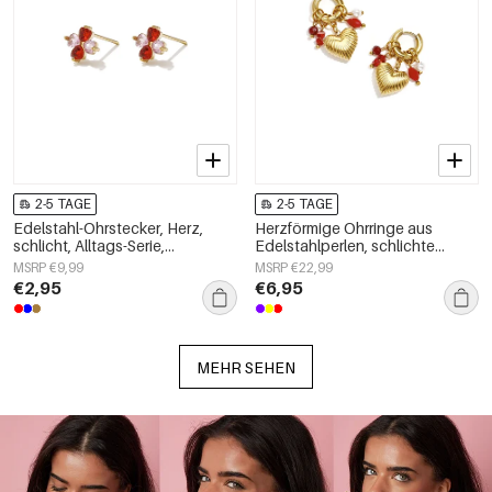
2-5 TAGE
2-5 TAGE
Edelstahl-Ohrstecker, Herz,
Herzförmige Ohrringe aus
schlicht, Alltags-Serie,
Edelstahlperlen, schlichte
Damenschmuck
Alltags-Serie, Damenschmuck
MSRP €9,99
MSRP €22,99
€2,95
€6,95
MEHR SEHEN