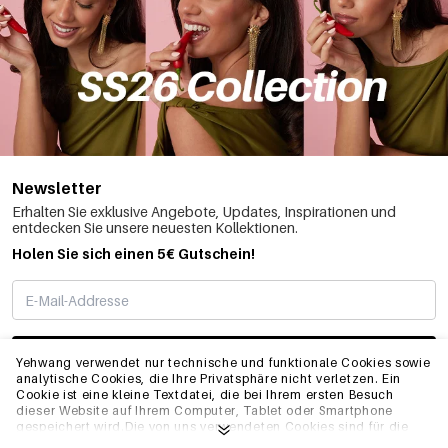
Newsletter
Erhalten Sie exklusive Angebote, Updates, Inspirationen und
entdecken Sie unsere neuesten Kollektionen.
Holen Sie sich einen 5€ Gutschein!
ABONNIEREN
Yehwang verwendet nur technische und funktionale Cookies sowie
analytische Cookies, die Ihre Privatsphäre nicht verletzen. Ein
Cookie ist eine kleine Textdatei, die bei Ihrem ersten Besuch
dieser Website auf Ihrem Computer, Tablet oder Smartphone
INFO
gespeichert wird.Die von uns verwendeten Cookies sind für die
technische Funktionalität der Website und Ihre