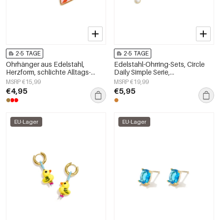
2-5 TAGE
2-5 TAGE
Ohrhänger aus Edelstahl,
Edelstahl-Ohrring-Sets, Circle
Herzform, schlichte Alltags-
Daily Simple Serie,
Serie, Damenschmuck
Damenschmuck
MSRP €15,99
MSRP €19,99
€4,95
€5,95
EU-Lager
EU-Lager