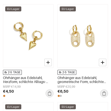
EU-Lager
EU-Lager
2-5 TAGE
2-5 TAGE
Ohrhänger aus Edelstahl,
Ohrhänger aus Edelstahl,
Herzform, schlichte Alltags-
geometrische Form, schlichte
Serie, Damenschmuck
Alltags-Serie, Damenschmuck
MSRP €14,99
MSRP €20,99
€4,50
€6,50
EU-Lager
EU-Lager