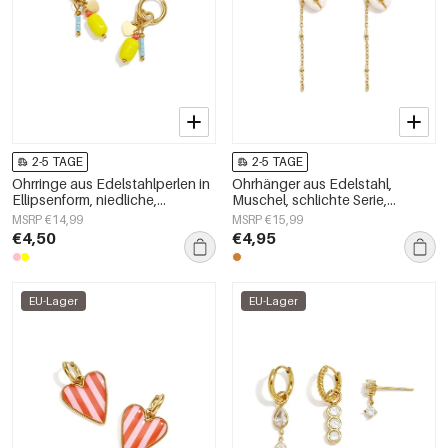
2-5 TAGE
2-5 TAGE
Ohrringe aus Edelstahlperlen in
Ohrhänger aus Edelstahl,
Ellipsenform, niedliche,
Muschel, schlichte Serie,
schlichte Alltags-Serie,
Damenschmuck
MSRP €14,99
MSRP €15,99
Damenschmuck
€4,50
€4,95
EU-Lager
EU-Lager