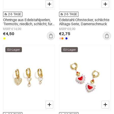
2-5 TAGE
2-5 TAGE
Ohrringe aus Edelstahlperlen,
Edelstahl-Ohrstecker, schlichte
Tiermotiv, niedlich, schlicht, für
Alltags-Serie, Damenschmuck
den Alltag, Damenschmuck
MSRP €14,99
MSRP €8,99
€4,50
€2,75
EU-Lager
EU-Lager