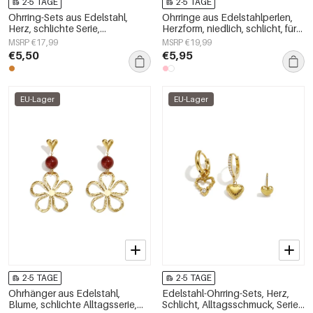
2-5 TAGE
2-5 TAGE
Ohrring-Sets aus Edelstahl,
Ohrringe aus Edelstahlperlen,
Herz, schlichte Serie,
Herzform, niedlich, schlicht, für
Damenschmuck
jeden Tag, Damenschmuck
MSRP €17,99
MSRP €19,99
€5,50
€5,95
EU-Lager
EU-Lager
2-5 TAGE
2-5 TAGE
Ohrhänger aus Edelstahl,
Edelstahl-Ohrring-Sets, Herz,
Blume, schlichte Alltagsserie,
Schlicht, Alltagsschmuck, Serie,