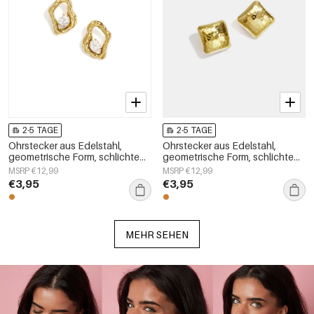
2-5 TAGE
2-5 TAGE
Ohrstecker aus Edelstahl,
Ohrstecker aus Edelstahl,
geometrische Form, schlichte
geometrische Form, schlichte
Alltags-Serie, Damenschmuck
Alltags-Serie, Damenschmuck
MSRP €12,99
MSRP €12,99
€3,95
€3,95
MEHR SEHEN