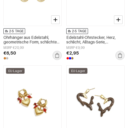
2-5 TAGE
2-5 TAGE
Ohrhänger aus Edelstahl,
Edelstahl-Ohrstecker, Herz,
geometrische Form, schlichte
schlicht, Alltags-Serie,
Alltags-Serie, Damenschmuck
Damenschmuck
MSRP €20,99
MSRP €9,99
€6,50
€2,95
EU-Lager
EU-Lager