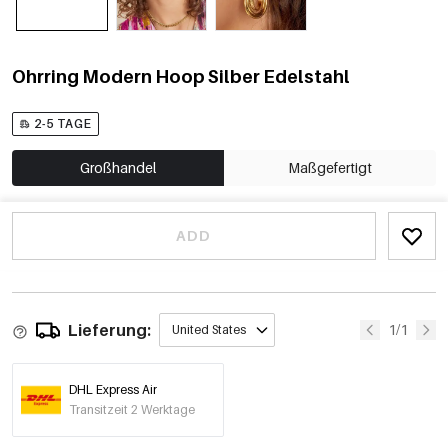
Ohrring Modern Hoop Silber Edelstahl
2-5 TAGE
Großhandel
Maßgefertigt
ADD
Lieferung:
1/1
United States
DHL Express Air
Transitzeit 2 Werktage