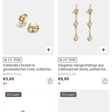
2-5 TAGE
2-5 TAGE
Edelstahl-Creolen in
Elegante Hängeohrringe aus
geometrischer Form, schlichte
Edelstahl mit Kette, perfekt für
Alltags-Serie, Damenschmuck
festliche Anlässe und Partys.
MSRP €19,99
MSRP €22,99
Luxuriöse Damenschmuckserie.
€5,95
€6,95
EU-Lager
EU-Lager