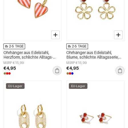
2-5 TAGE
2-5 TAGE
Ohrhänger aus Edelstahl,
Ohrhänger aus Edelstahl,
Herzform, schlichte Alltags-
Blume, schlichte Alltagsserie,
Serie, Damenschmuck
Damenschmuck
MSRP €15,99
MSRP €15,99
€4,95
€4,95
EU-Lager
EU-Lager