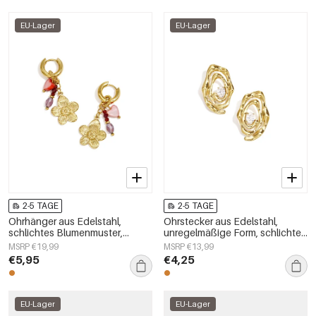
EU-Lager
EU-Lager
2-5 TAGE
2-5 TAGE
Ohrhänger aus Edelstahl,
Ohrstecker aus Edelstahl,
schlichtes Blumenmuster,
unregelmäßige Form, schlichte
schlichte Alltags-Serie,
Alltags-Serie, Damenschmuck
MSRP €19,99
MSRP €13,99
Damenschmuck
€5,95
€4,25
EU-Lager
EU-Lager