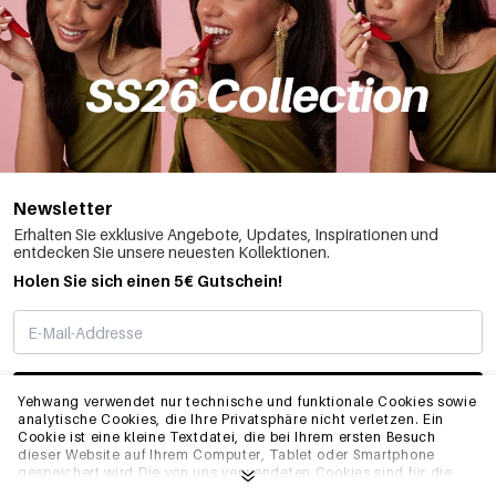
Newsletter
Erhalten Sie exklusive Angebote, Updates, Inspirationen und
entdecken Sie unsere neuesten Kollektionen.
Holen Sie sich einen 5€ Gutschein!
ABONNIEREN
Yehwang verwendet nur technische und funktionale Cookies sowie
analytische Cookies, die Ihre Privatsphäre nicht verletzen. Ein
Cookie ist eine kleine Textdatei, die bei Ihrem ersten Besuch
dieser Website auf Ihrem Computer, Tablet oder Smartphone
INFO
gespeichert wird.Die von uns verwendeten Cookies sind für die
technische Funktionalität der Website und Ihre