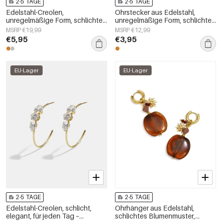
2-5 TAGE
2-5 TAGE
Edelstahl-Creolen,
Ohrstecker aus Edelstahl,
unregelmäßige Form, schlichte
unregelmäßige Form, schlichte
Alltags-Serie, Damenschmuck
Alltags-Serie, Damenschmuck
MSRP €19,99
MSRP €12,99
€5,95
€3,95
EU-Lager
EU-Lager
2-5 TAGE
2-5 TAGE
Edelstahl-Creolen, schlicht,
Ohrhänger aus Edelstahl,
elegant, für jeden Tag –
schlichtes Blumenmuster,