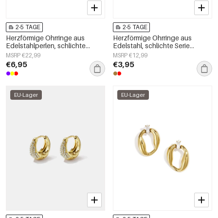
2-5 TAGE
2-5 TAGE
Herzförmige Ohrringe aus
Herzförmige Ohrringe aus
Edelstahlperlen, schlichte
Edelstahl, schlichte Serie
Alltags-Serie, Damenschmuck
„Damenschmuck“
MSRP €22,99
MSRP €12,99
€6,95
€3,95
EU-Lager
EU-Lager