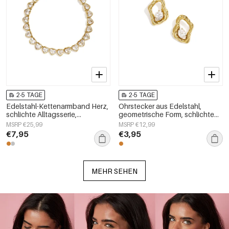
2-5 TAGE
2-5 TAGE
Edelstahl-Kettenarmband Herz,
Ohrstecker aus Edelstahl,
schlichte Alltagsserie,
geometrische Form, schlichte
Damenschmuck
Alltags-Serie, Damenschmuck
MSRP €25,99
MSRP €12,99
€7,95
€3,95
MEHR SEHEN