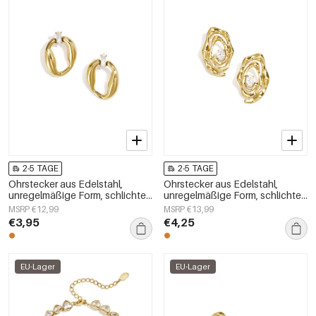
2-5 TAGE
2-5 TAGE
Ohrstecker aus Edelstahl,
Ohrstecker aus Edelstahl,
unregelmäßige Form, schlichte
unregelmäßige Form, schlichte
Alltags-Serie, Damenschmuck
Alltags-Serie, Damenschmuck
MSRP €12,99
MSRP €13,99
€3,95
€4,25
EU-Lager
EU-Lager