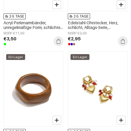
2-5 TAGE
2-5 TAGE
Acryl-Perlenarmbänder,
Edelstahl-Ohrstecker, Herz,
unregelmäßige Form, schlichte
schlicht, Alltags-Serie,
Alltagsserie, Damenschmuck
Damenschmuck
MSRP €11,99
MSRP €9,99
€3,50
€2,95
EU-Lager
EU-Lager