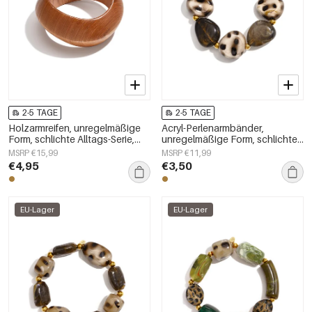
2-5 TAGE
2-5 TAGE
Holzarmreifen, unregelmäßige
Acryl-Perlenarmbänder,
Form, schlichte Alltags-Serie,
unregelmäßige Form, schlichte
Damenschmuck
Alltagsserie, Damenschmuck
MSRP €15,99
MSRP €11,99
€4,95
€3,50
EU-Lager
EU-Lager