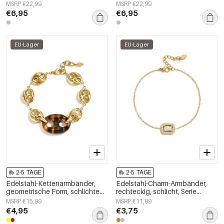
Alltagsschmuck,
Alltagsschmuck,
MSRP €22,99
MSRP €22,99
Damenschmuck
Damenschmuck
€6,95
€6,95
EU-Lager
EU-Lager
2-5 TAGE
2-5 TAGE
Edelstahl-Kettenarmbänder,
Edelstahl-Charm-Armbänder,
geometrische Form, schlichte
rechteckig, schlicht, Serie
Alltagsserie, Damenschmuck
„Damenschmuck“
MSRP €15,99
MSRP €11,99
€4,95
€3,75