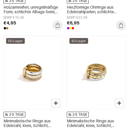
2-5 TAGE
2-5 TAGE
Holzarmreifen, unregelmäßige
Herzförmige Ohrringe aus
Form, schlichte Alltags-Serie,
Edelstahlperlen, schlichte
Damenschmuck
Alltags-Serie, Damenschmuck
MSRP €15,99
MSRP €22,99
€4,95
€6,95
EU-Lager
EU-Lager
2-5 TAGE
2-5 TAGE
Minimalistische Ringe aus
Minimalistische Ringe aus
Edelstahl, Kreis, Schlicht,
Edelstahl, Kreis, Schlicht,