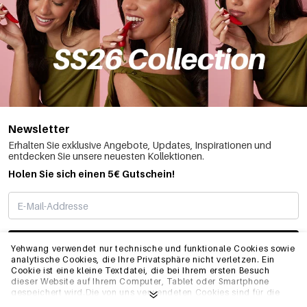
Newsletter
Erhalten Sie exklusive Angebote, Updates, Inspirationen und
entdecken Sie unsere neuesten Kollektionen.
Holen Sie sich einen 5€ Gutschein!
ABONNIEREN
Yehwang verwendet nur technische und funktionale Cookies sowie
analytische Cookies, die Ihre Privatsphäre nicht verletzen. Ein
Cookie ist eine kleine Textdatei, die bei Ihrem ersten Besuch
dieser Website auf Ihrem Computer, Tablet oder Smartphone
INFO
gespeichert wird.Die von uns verwendeten Cookies sind für die
technische Funktionalität der Website und Ihre