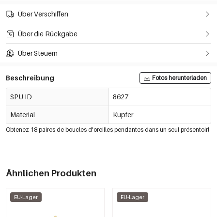
Über Verschiffen
Über die Rückgabe
Über Steuern
Beschreibung
Fotos herunterladen
SPU ID
8627
Material
Kupfer
Obtenez 18 paires de boucles d'oreilles pendantes dans un seul présentoir!
Ähnlichen Produkten
EU-Lager
EU-Lager