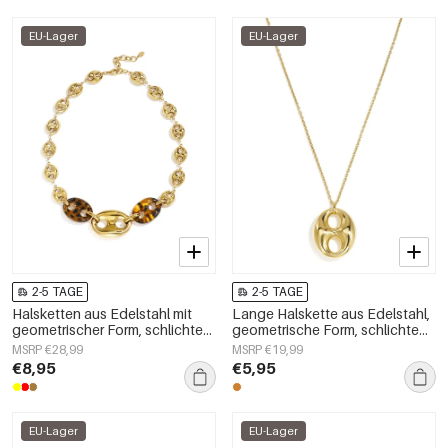
EU-Lager
EU-Lager
2-5 TAGE
2-5 TAGE
Halsketten aus Edelstahl mit
Lange Halskette aus Edelstahl,
geometrischer Form, schlichte
geometrische Form, schlichte
Alltags-Serie, Damenschmuck
Alltags-Serie, Damenschmuck
MSRP €28,99
MSRP €19,99
€8,95
€5,95
EU-Lager
EU-Lager