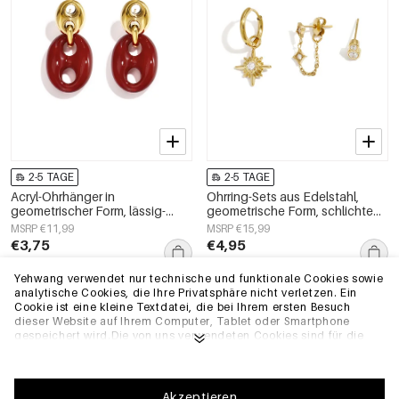
2-5 TAGE
2-5 TAGE
Acryl-Ohrhänger in
Ohrring-Sets aus Edelstahl,
geometrischer Form, lässig-
geometrische Form, schlichte
schlichte Serie, Damenschmuck
Alltags-Serie, Damenschmuck
MSRP €11,99
MSRP €15,99
€3,75
€4,95
Yehwang verwendet nur technische und funktionale Cookies sowie
analytische Cookies, die Ihre Privatsphäre nicht verletzen. Ein
EU-Lager
EU-Lager
Cookie ist eine kleine Textdatei, die bei Ihrem ersten Besuch
dieser Website auf Ihrem Computer, Tablet oder Smartphone
gespeichert wird.Die von uns verwendeten Cookies sind für die
technische Funktionalität der Website und Ihre
Benutzerfreundlichkeit notwendig. Sie ermöglichen es der
Website, ordnungsgemäß zu funktionieren und z.B. Ihre
bevorzugten Einstellungen zu speichern. Sie ermöglichen es uns
Akzeptieren