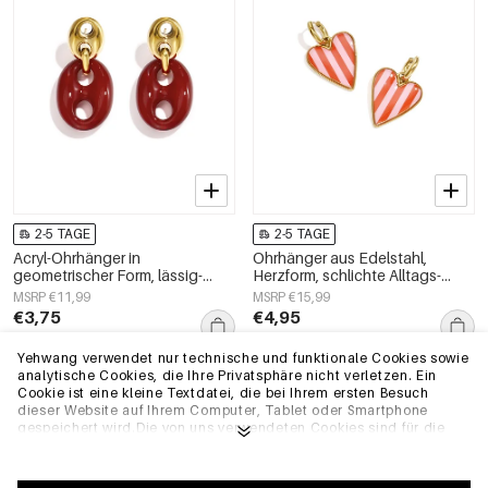
2-5 TAGE
2-5 TAGE
Acryl-Ohrhänger in
Ohrhänger aus Edelstahl,
geometrischer Form, lässig-
Herzform, schlichte Alltags-
schlichte Serie, Damenschmuck
Serie, Damenschmuck
MSRP €11,99
MSRP €15,99
€3,75
€4,95
Yehwang verwendet nur technische und funktionale Cookies sowie
analytische Cookies, die Ihre Privatsphäre nicht verletzen. Ein
EU-Lager
EU-Lager
Cookie ist eine kleine Textdatei, die bei Ihrem ersten Besuch
dieser Website auf Ihrem Computer, Tablet oder Smartphone
gespeichert wird.Die von uns verwendeten Cookies sind für die
technische Funktionalität der Website und Ihre
Benutzerfreundlichkeit notwendig. Sie ermöglichen es der
Website, ordnungsgemäß zu funktionieren und z.B. Ihre