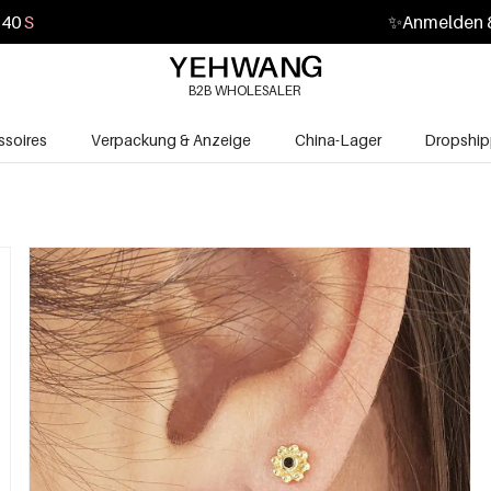
39
S
✨
Anmelden &
B2B WHOLESALER
soires
Verpackung & Anzeige
China-Lager
Dropship