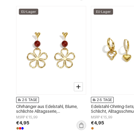
EU-Lager
EU-Lager
2-5 TAGE
2-5 TAGE
Ohrhänger aus Edelstahl, Blume,
Edelstahl-Ohrring-Sets
schlichte Alltagsserie,
Schlicht, Alltagsschmuc
Damenschmuck
Damenschmuck
MSRP €15,99
MSRP €15,99
€4,95
€4,95