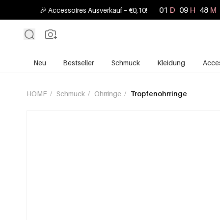
01
D
09
H
48
M
🎉 Accessoires Ausverkauf – €0,10!
Neu
Bestseller
Schmuck
Kleidung
Acces
HOME
/
Schmuck
/
Ohrringe
/
Tropfenohrringe