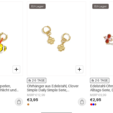
EU-Lager
EU-Lager
2-5 TAGE
2-5 TAGE
perlen,
Ohrhänger aus Edelstahl, Clover
Edelstahl-Ohrs
chlicht und
Simple Daily Simple Serie,
Alltags-Serie
ck
Damenschmuck
MSRP €12,99
MSRP €9,99
€3,95
€2,95