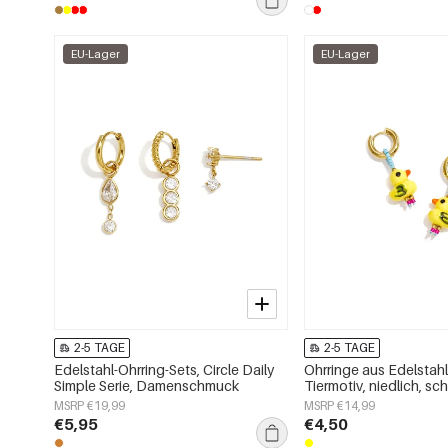
EU-Lager
EU-Lager
2-5 TAGE
2-5 TAGE
Edelstahl-Ohrring-Sets, Circle Daily
Ohrringe aus Edelstahl
Simple Serie, Damenschmuck
Tiermotiv, niedlich, sch
Alltag, Damenschmuc
MSRP €19,99
MSRP €14,99
€5,95
€4,50