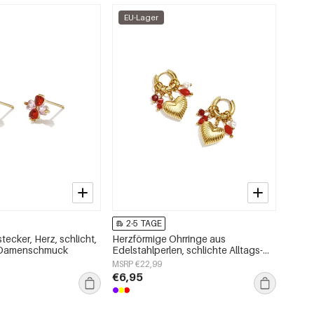
EU-Lager
2-5 TAGE
tecker, Herz, schlicht,
Herzförmige Ohrringe aus
, Damenschmuck
Edelstahlperlen, schlichte Alltags-
Serie, Damenschmuck
MSRP €22,99
€6,95