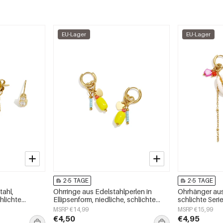
EU-Lager
EU-Lager
2-5 TAGE
2-5 TAGE
tahl,
Ohrringe aus Edelstahlperlen in
Ohrhänger aus
hlichte
Ellipsenform, niedliche, schlichte
schlichte Ser
schmuck
Alltags-Serie, Damenschmuck
MSRP €14,99
MSRP €15,99
€4,50
€4,95