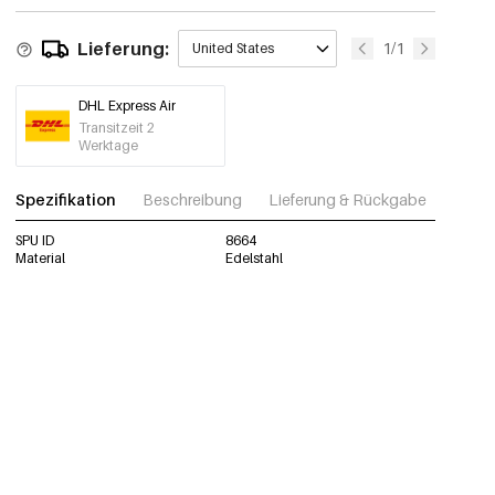
Lieferung:
1/1
United States
DHL Express Air
Transitzeit 2
Werktage
Spezifikation
Beschreibung
Lieferung & Rückgabe
Fotos
SPU ID
8664
Material
Edelstahl