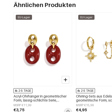
Ähnlichen Produkten
EU-Lager
EU-Lager
2-5 TAGE
2-5 TAGE
Acryl-Ohrhänger in geometrischer
Ohrring-Sets aus Edels
Form, lässig-schlichte Serie,
geometrische Form, sc
Damenschmuck
Alltags-Serie, Damen
MSRP €11,99
MSRP €15,99
€3,75
€4,95