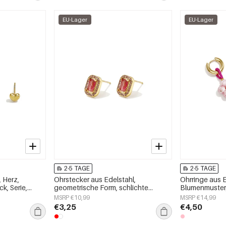
EU-Lager
EU-Lager
2-5 TAGE
2-5 TAGE
, Herz,
Ohrstecker aus Edelstahl,
Ohrringe aus E
k, Serie,
geometrische Form, schlichte
Blumenmuster, 
Alltags-Serie, Damenschmuck
Damenschmu
MSRP €10,99
MSRP €14,99
€3,25
€4,50