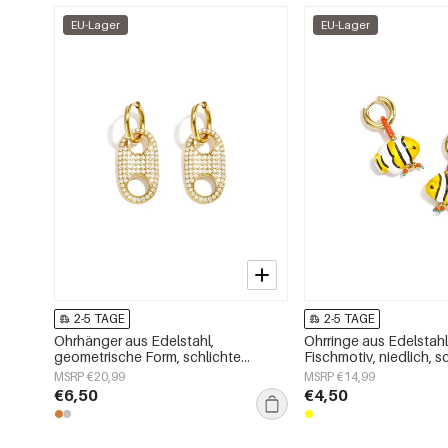
EU-Lager
EU-Lager
2-5 TAGE
2-5 TAGE
Ohrhänger aus Edelstahl,
Ohrringe aus Edelstahl
geometrische Form, schlichte
Fischmotiv, niedlich, s
Alltags-Serie, Damenschmuck
elegant, Damenschmu
MSRP €20,99
MSRP €14,99
€6,50
€4,50