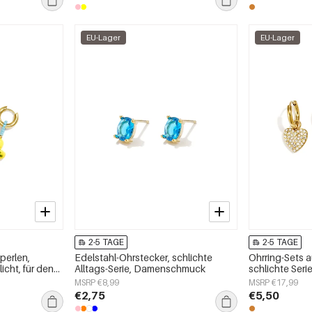
EU-Lager
EU-Lager
2-5 TAGE
2-5 TAGE
perlen,
Edelstahl-Ohrstecker, schlichte
Ohrring-Sets a
licht, für den
Alltags-Serie, Damenschmuck
schlichte Ser
k
MSRP €8,99
MSRP €17,99
€2,75
€5,50