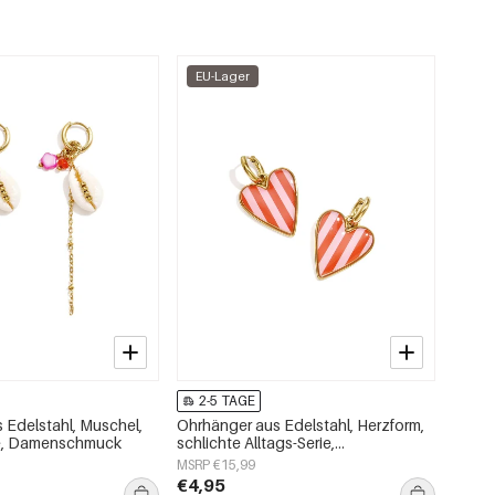
EU-Lager
2-5 TAGE
 Edelstahl, Muschel,
Ohrhänger aus Edelstahl, Herzform,
ie, Damenschmuck
schlichte Alltags-Serie,
Damenschmuck
MSRP €15,99
€4,95