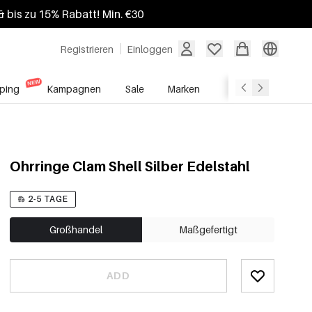
 bis zu 15% Rabatt! Min. €30
Registrieren
Einloggen
ping
Kampagnen
Sale
Marken
Grosshandelsdien
Ohrringe Clam Shell Silber Edelstahl
2-5 TAGE
Großhandel
Maßgefertigt
ADD