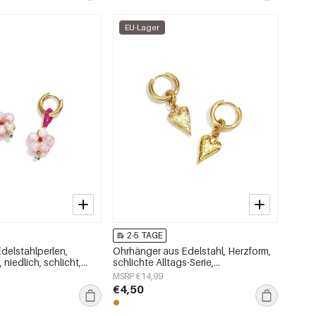
EU-Lager
2-5 TAGE
delstahlperlen,
Ohrhänger aus Edelstahl, Herzform,
niedlich, schlicht,
schlichte Alltags-Serie,
ck
Damenschmuck
MSRP €14,99
€4,50