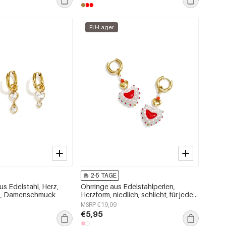
EU-Lager
2-5 TAGE
us Edelstahl, Herz,
Ohrringe aus Edelstahlperlen,
ie, Damenschmuck
Herzform, niedlich, schlicht, für jeden
Tag, Damenschmuck
MSRP €19,99
€5,95