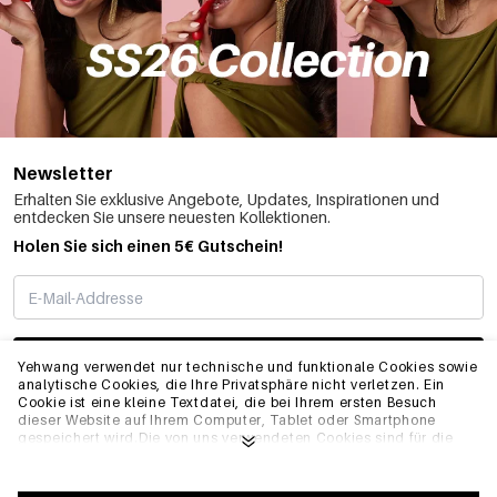
Newsletter
Erhalten Sie exklusive Angebote, Updates, Inspirationen und
entdecken Sie unsere neuesten Kollektionen.
Holen Sie sich einen 5€ Gutschein!
ABONNIEREN
Yehwang verwendet nur technische und funktionale Cookies sowie
analytische Cookies, die Ihre Privatsphäre nicht verletzen. Ein
Cookie ist eine kleine Textdatei, die bei Ihrem ersten Besuch
dieser Website auf Ihrem Computer, Tablet oder Smartphone
INFO
gespeichert wird.Die von uns verwendeten Cookies sind für die
technische Funktionalität der Website und Ihre
Benutzerfreundlichkeit notwendig. Sie ermöglichen es der
Website, ordnungsgemäß zu funktionieren und z.B. Ihre