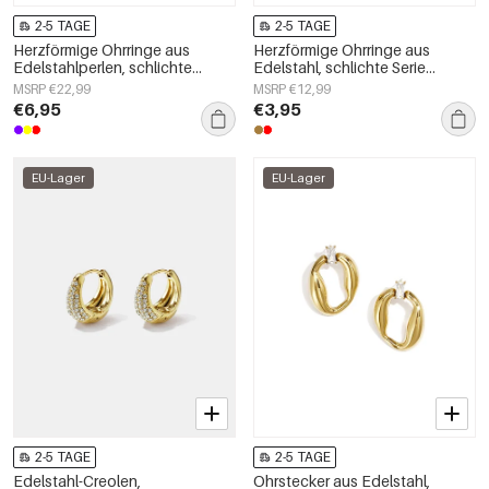
2-5 TAGE
2-5 TAGE
Herzförmige Ohrringe aus
Herzförmige Ohrringe aus
Edelstahlperlen, schlichte
Edelstahl, schlichte Serie
Alltags-Serie, Damenschmuck
„Damenschmuck“
MSRP €22,99
MSRP €12,99
€6,95
€3,95
EU-Lager
EU-Lager
2-5 TAGE
2-5 TAGE
Edelstahl-Creolen,
Ohrstecker aus Edelstahl,