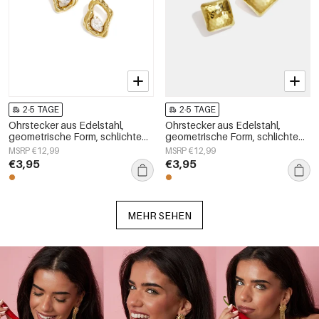
2-5 TAGE
2-5 TAGE
Ohrstecker aus Edelstahl,
Ohrstecker aus Edelstahl,
geometrische Form, schlichte
geometrische Form, schlichte
Alltags-Serie, Damenschmuck
Alltags-Serie, Damenschmuck
MSRP €12,99
MSRP €12,99
€3,95
€3,95
MEHR SEHEN