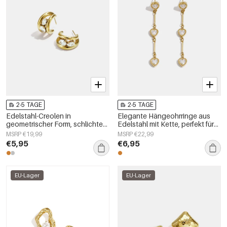
2-5 TAGE
2-5 TAGE
Edelstahl-Creolen in
Elegante Hängeohrringe aus
geometrischer Form, schlichte
Edelstahl mit Kette, perfekt für
Alltags-Serie, Damenschmuck
festliche Anlässe und Partys.
MSRP €19,99
MSRP €22,99
Luxuriöse Damenschmuckserie.
€5,95
€6,95
EU-Lager
EU-Lager