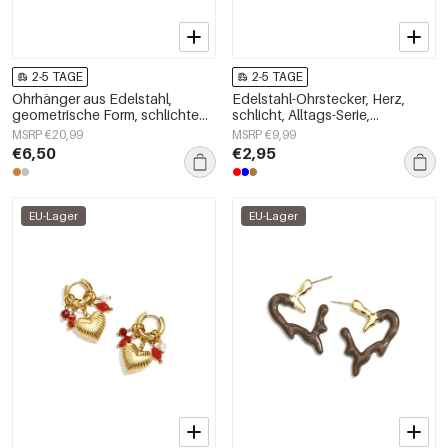
2-5 TAGE
2-5 TAGE
Ohrhänger aus Edelstahl,
Edelstahl-Ohrstecker, Herz,
geometrische Form, schlichte
schlicht, Alltags-Serie,
Alltags-Serie, Damenschmuck
Damenschmuck
MSRP €20,99
MSRP €9,99
€6,50
€2,95
EU-Lager
EU-Lager