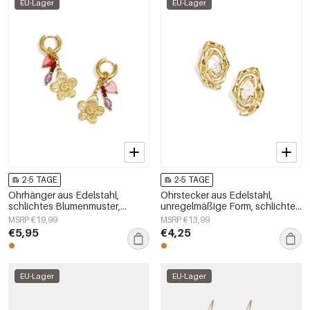
EU-Lager
EU-Lager
2-5 TAGE
2-5 TAGE
Ohrhänger aus Edelstahl,
Ohrstecker aus Edelstahl,
schlichtes Blumenmuster,
unregelmäßige Form, schlichte
schlichte Alltags-Serie,
Alltags-Serie, Damenschmuck
MSRP €19,99
MSRP €13,99
Damenschmuck
€5,95
€4,25
EU-Lager
EU-Lager