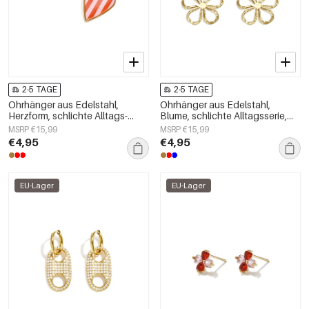
2-5 TAGE
2-5 TAGE
Ohrhänger aus Edelstahl,
Ohrhänger aus Edelstahl,
Herzform, schlichte Alltags-
Blume, schlichte Alltagsserie,
Serie, Damenschmuck
Damenschmuck
MSRP €15,99
MSRP €15,99
€4,95
€4,95
EU-Lager
EU-Lager