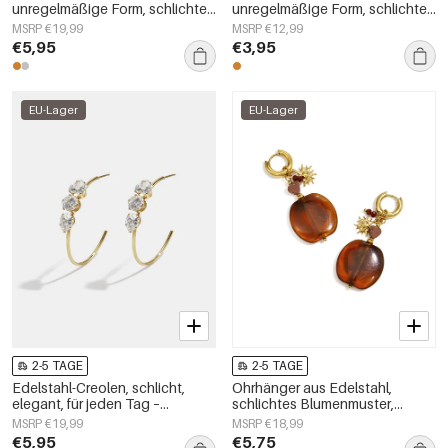
unregelmäßige Form, schlichte
unregelmäßige Form, schlichte
Alltags-Serie, Damenschmuck
Alltags-Serie, Damenschmuck
MSRP €19,99
MSRP €12,99
€5,95
€3,95
EU-Lager
EU-Lager
2-5 TAGE
2-5 TAGE
Edelstahl-Creolen, schlicht,
Ohrhänger aus Edelstahl,
elegant, für jeden Tag –
schlichtes Blumenmuster,
Damenschmuck
schlichte Alltags-Serie,
MSRP €19,99
MSRP €18,99
Damenschmuck
€5,95
€5,75