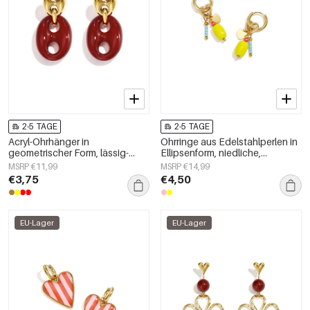
2-5 TAGE
2-5 TAGE
Acryl-Ohrhänger in
Ohrringe aus Edelstahlperlen in
geometrischer Form, lässig-
Ellipsenform, niedliche,
schlichte Serie, Damenschmuck
schlichte Alltags-Serie,
MSRP €11,99
MSRP €14,99
Damenschmuck
€3,75
€4,50
EU-Lager
EU-Lager