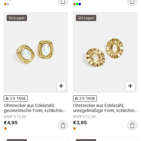
EU-Lager
EU-Lager
2-5 TAGE
2-5 TAGE
Ohrstecker aus Edelstahl,
Ohrstecker aus Edelstahl,
geometrische Form, schlichte
unregelmäßige Form, schlichte
Alltags-Serie, Damenschmuck
Alltags-Serie, Damenschmuck
MSRP €15,99
MSRP €12,99
€4,95
€3,95