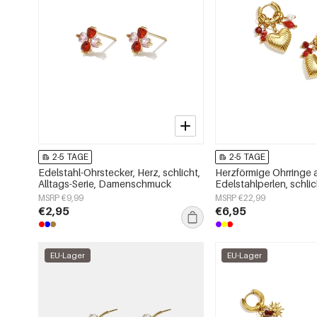
2-5 TAGE
2-5 TAGE
Edelstahl-Ohrstecker, Herz, schlicht,
Herzförmige Ohrringe 
Alltags-Serie, Damenschmuck
Edelstahlperlen, schlic
Serie, Damenschmuck
MSRP €9,99
MSRP €22,99
€2,95
€6,95
EU-Lager
EU-Lager