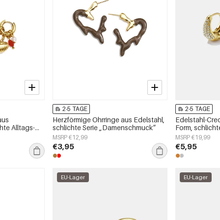
2-5 TAGE
2-5 TAGE
aus
Herzförmige Ohrringe aus Edelstahl,
Edelstahl-Cre
hte Alltags-
schlichte Serie „Damenschmuck“
Form, schlichte
Damenschmu
MSRP €12,99
MSRP €19,99
€3,95
€5,95
EU-Lager
EU-Lager