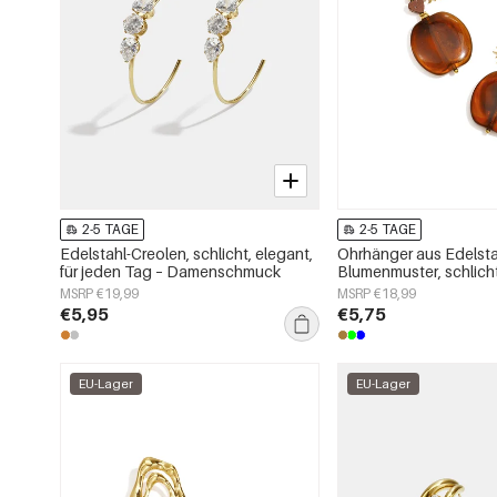
2-5 TAGE
2-5 TAGE
Edelstahl-Creolen, schlicht, elegant,
Ohrhänger aus Edelstah
für jeden Tag – Damenschmuck
Blumenmuster, schlicht
Serie, Damenschmuck
MSRP €19,99
MSRP €18,99
€5,95
€5,75
EU-Lager
EU-Lager