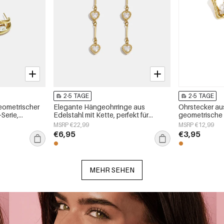
2-5 TAGE
2-5 TAGE
geometrischer
Elegante Hängeohrringe aus
Ohrstecker aus
-Serie,
Edelstahl mit Kette, perfekt für
geometrische 
festliche Anlässe und Partys.
Alltags-Serie
MSRP €22,99
MSRP €12,99
Luxuriöse Damenschmuckserie.
€6,95
€3,95
MEHR SEHEN