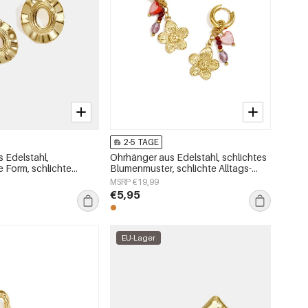
2-5 TAGE
 Edelstahl,
Ohrhänger aus Edelstahl, schlichtes
 Form, schlichte
Blumenmuster, schlichte Alltags-
, Damenschmuck
Serie, Damenschmuck
MSRP €19,99
€5,95
EU-Lager