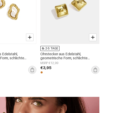
2-5 TAGE
 Edelstahl,
Ohrstecker aus Edelstahl,
Form, schlichte
geometrische Form, schlichte
, Damenschmuck
Alltags-Serie, Damenschmuck
MSRP €12,99
€3,95