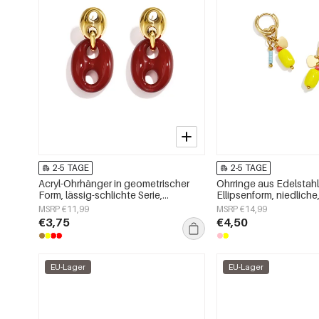
2-5 TAGE
2-5 TAGE
Acryl-Ohrhänger in geometrischer
Ohrringe aus Edelstahl
Form, lässig-schlichte Serie,
Ellipsenform, niedliche
Damenschmuck
Alltags-Serie, Damen
MSRP €11,99
MSRP €14,99
€3,75
€4,50
EU-Lager
EU-Lager