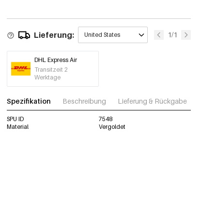
Lieferung:
1/1
United States
DHL Express Air
Transitzeit 2
Werktage
Spezifikation
Beschreibung
Lieferung & Rückgabe
Fotos
SPU ID
7548
Material
Vergoldet