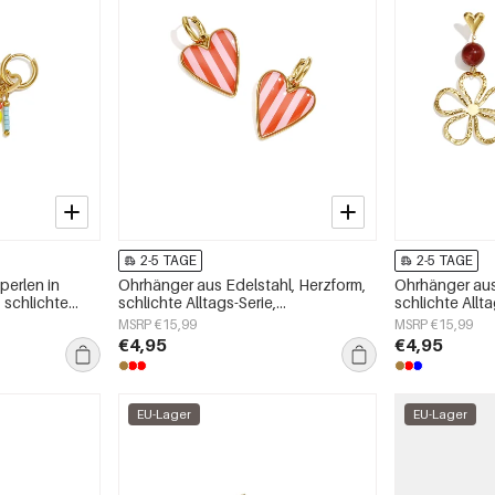
2-5 TAGE
2-5 TAGE
perlen in
Ohrhänger aus Edelstahl, Herzform,
Ohrhänger aus
, schlichte
schlichte Alltags-Serie,
schlichte Allta
schmuck
Damenschmuck
Damenschmu
MSRP €15,99
MSRP €15,99
€4,95
€4,95
EU-Lager
EU-Lager