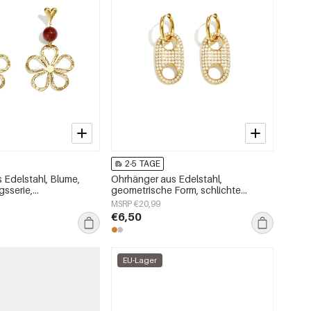
2-5 TAGE
 Edelstahl, Blume,
Ohrhänger aus Edelstahl,
gsserie,
geometrische Form, schlichte
ck
Alltags-Serie, Damenschmuck
MSRP €20,99
€6,50
EU-Lager