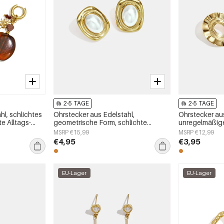
2-5 TAGE
2-5 TAGE
l, schlichtes
Ohrstecker aus Edelstahl,
Ohrstecker aus
e Alltags-
geometrische Form, schlichte
unregelmäßige
Alltags-Serie, Damenschmuck
Alltags-Serie
MSRP €15,99
MSRP €12,99
€4,95
€3,95
EU-Lager
EU-Lager