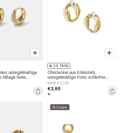
2-5 TAGE
olen, unregelmäßige
Ohrstecker aus Edelstahl,
 Alltags-Serie,
unregelmäßige Form, schlichte
ck
Alltags-Serie, Damenschmuck
MSRP €12,99
€3,95
EU-Lager