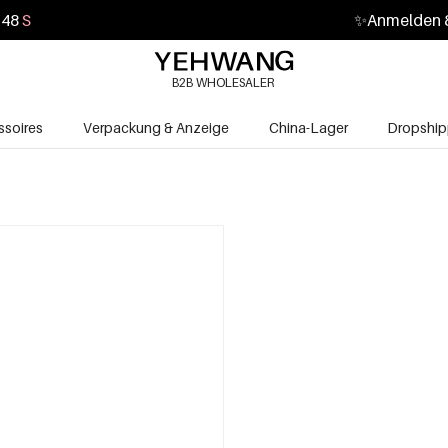
47
S
✨
Anmelden &
B2B WHOLESALER
soires
Verpackung & Anzeige
China-Lager
Dropship