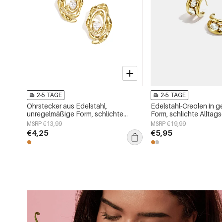
2-5 TAGE
2-5 TAGE
Ohrstecker aus Edelstahl,
Edelstahl-Creolen in 
unregelmäßige Form, schlichte
Form, schlichte Alltags
Alltags-Serie, Damenschmuck
Damenschmuck
MSRP €13,99
MSRP €19,99
€4,25
€5,95