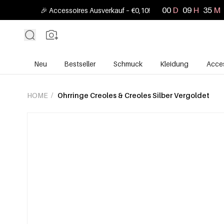
00
D
09
H
35
M
🎉 Accessoires Ausverkauf – €0,10!
Neu
Bestseller
Schmuck
Kleidung
Acces
HOME
/
Ohrringe Creoles & Creoles Silber Vergoldet