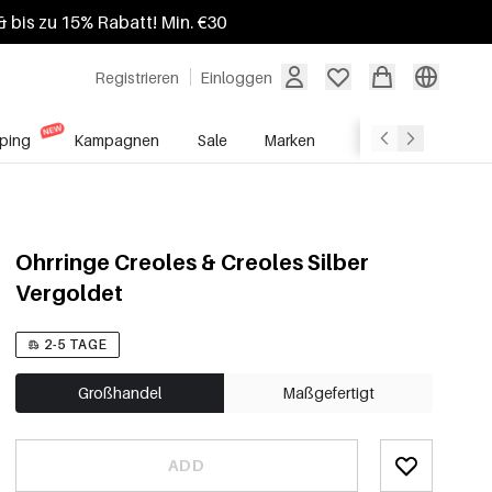
 bis zu 15% Rabatt! Min. €30
Registrieren
Einloggen
ping
Kampagnen
Sale
Marken
Grosshandelsdien
Ohrringe Creoles & Creoles Silber
Vergoldet
2-5 TAGE
Großhandel
Maßgefertigt
ADD