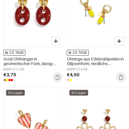
2-5 TAGE
2-5 TAGE
Acryl-Ohrhänger in
Ohrringe aus Edelstahlperlen in
geometrischer Form, lässig-
Ellipsenform, niedliche,
schlichte Serie, Damenschmuck
schlichte Alltags-Serie,
MSRP €11,99
MSRP €14,99
Damenschmuck
€3,75
€4,50
EU-Lager
EU-Lager