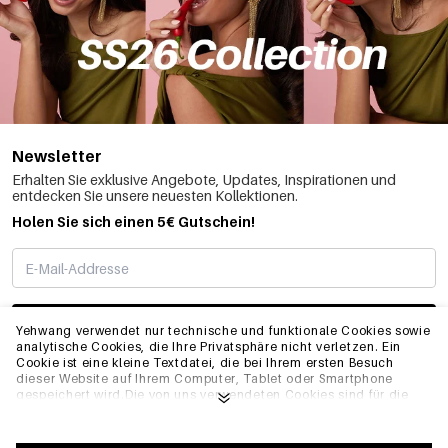
Newsletter
Erhalten Sie exklusive Angebote, Updates, Inspirationen und
entdecken Sie unsere neuesten Kollektionen.
Holen Sie sich einen 5€ Gutschein!
ABONNIEREN
Yehwang verwendet nur technische und funktionale Cookies sowie
analytische Cookies, die Ihre Privatsphäre nicht verletzen. Ein
Cookie ist eine kleine Textdatei, die bei Ihrem ersten Besuch
dieser Website auf Ihrem Computer, Tablet oder Smartphone
INFO
gespeichert wird.Die von uns verwendeten Cookies sind für die
technische Funktionalität der Website und Ihre
Benutzerfreundlichkeit notwendig. Sie ermöglichen es der
Website, ordnungsgemäß zu funktionieren und z.B. Ihre