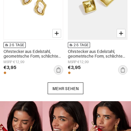
2-5 TAGE
2-5 TAGE
Ohrstecker aus Edelstahl,
Ohrstecker aus Edelstahl,
geometrische Form, schlichte
geometrische Form, schlichte
Alltags-Serie, Damenschmuck
Alltags-Serie, Damenschmuck
MSRP €12,99
MSRP €12,99
€3,95
€3,95
MEHR SEHEN