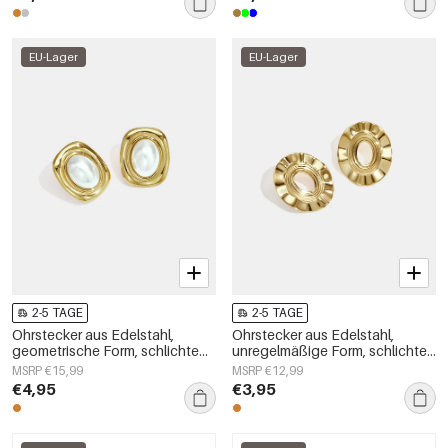
EU-Lager
EU-Lager
2-5 TAGE
2-5 TAGE
Ohrstecker aus Edelstahl,
Ohrstecker aus Edelstahl,
geometrische Form, schlichte
unregelmäßige Form, schlichte
Alltags-Serie, Damenschmuck
Alltags-Serie, Damenschmuck
MSRP €15,99
MSRP €12,99
€4,95
€3,95