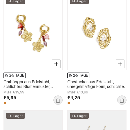
EU-Lager
EU-Lager
2-5 TAGE
2-5 TAGE
Ohrhänger aus Edelstahl,
Ohrstecker aus Edelstahl,
schlichtes Blumenmuster,
unregelmäßige Form, schlichte
schlichte Alltags-Serie,
Alltags-Serie, Damenschmuck
MSRP €19,99
MSRP €13,99
Damenschmuck
€5,95
€4,25
EU-Lager
EU-Lager