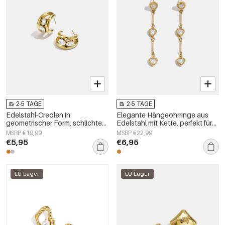
2-5 TAGE
2-5 TAGE
Edelstahl-Creolen in
Elegante Hängeohrringe aus
geometrischer Form, schlichte
Edelstahl mit Kette, perfekt für
Alltags-Serie, Damenschmuck
festliche Anlässe und Partys.
MSRP €19,99
MSRP €22,99
Luxuriöse Damenschmuckserie.
€5,95
€6,95
EU-Lager
EU-Lager