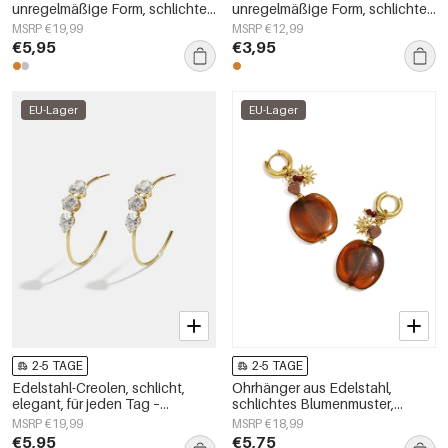
unregelmäßige Form, schlichte
unregelmäßige Form, schlichte
Alltags-Serie, Damenschmuck
Alltags-Serie, Damenschmuck
MSRP €19,99
MSRP €12,99
€5,95
€3,95
EU-Lager
EU-Lager
2-5 TAGE
2-5 TAGE
Edelstahl-Creolen, schlicht,
Ohrhänger aus Edelstahl,
elegant, für jeden Tag –
schlichtes Blumenmuster,
Damenschmuck
schlichte Alltags-Serie,
MSRP €19,99
MSRP €18,99
Damenschmuck
€5,95
€5,75