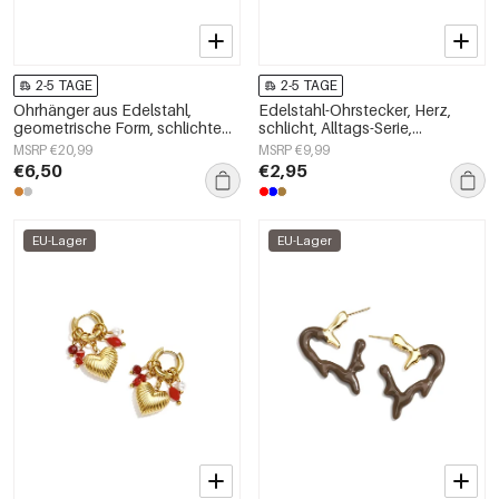
2-5 TAGE
2-5 TAGE
Ohrhänger aus Edelstahl,
Edelstahl-Ohrstecker, Herz,
geometrische Form, schlichte
schlicht, Alltags-Serie,
Alltags-Serie, Damenschmuck
Damenschmuck
MSRP €20,99
MSRP €9,99
€6,50
€2,95
EU-Lager
EU-Lager