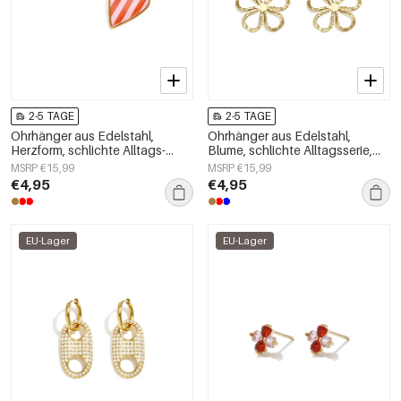
2-5 TAGE
2-5 TAGE
Ohrhänger aus Edelstahl,
Ohrhänger aus Edelstahl,
Herzform, schlichte Alltags-
Blume, schlichte Alltagsserie,
Serie, Damenschmuck
Damenschmuck
MSRP €15,99
MSRP €15,99
€4,95
€4,95
EU-Lager
EU-Lager