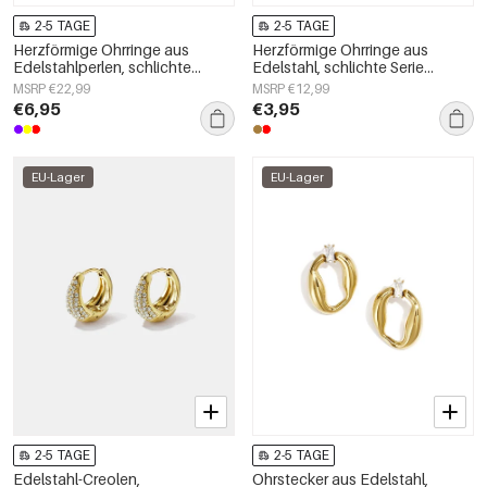
2-5 TAGE
2-5 TAGE
Herzförmige Ohrringe aus
Herzförmige Ohrringe aus
Edelstahlperlen, schlichte
Edelstahl, schlichte Serie
Alltags-Serie, Damenschmuck
„Damenschmuck“
MSRP €22,99
MSRP €12,99
€6,95
€3,95
EU-Lager
EU-Lager
2-5 TAGE
2-5 TAGE
Edelstahl-Creolen,
Ohrstecker aus Edelstahl,