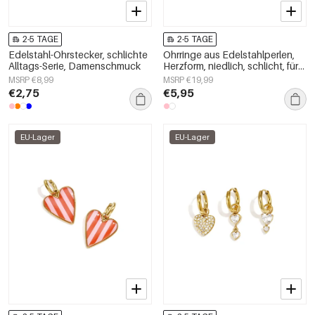
2-5 TAGE
2-5 TAGE
Edelstahl-Ohrstecker, schlichte
Ohrringe aus Edelstahlperlen,
Alltags-Serie, Damenschmuck
Herzform, niedlich, schlicht, für
jeden Tag, Damenschmuck
MSRP €8,99
MSRP €19,99
€2,75
€5,95
EU-Lager
EU-Lager