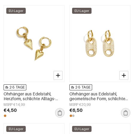
EU-Lager
EU-Lager
2-5 TAGE
2-5 TAGE
Ohrhänger aus Edelstahl,
Ohrhänger aus Edelstahl,
Herzform, schlichte Alltags-
geometrische Form, schlichte
Serie, Damenschmuck
Alltags-Serie, Damenschmuck
MSRP €14,99
MSRP €20,99
€4,50
€6,50
EU-Lager
EU-Lager