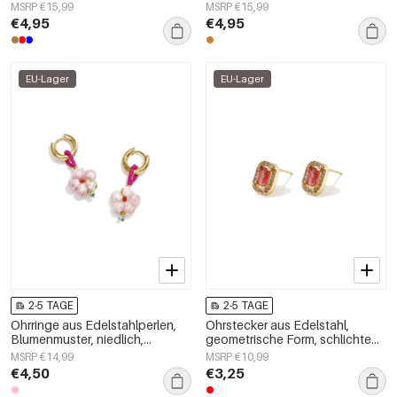
Damenschmuck
Damenschmuck
MSRP €15,99
MSRP €15,99
€4,95
€4,95
EU-Lager
EU-Lager
2-5 TAGE
2-5 TAGE
Ohrringe aus Edelstahlperlen,
Ohrstecker aus Edelstahl,
Blumenmuster, niedlich,
geometrische Form, schlichte
schlicht, Damenschmuck
Alltags-Serie, Damenschmuck
MSRP €14,99
MSRP €10,99
€4,50
€3,25