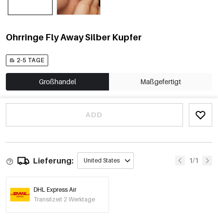
Ohrringe Fly Away Silber Kupfer
2-5 TAGE
Großhandel
Maßgefertigt
ADD
Lieferung:
1/1
United States
DHL Express Air
Transitzeit 2 Werktage