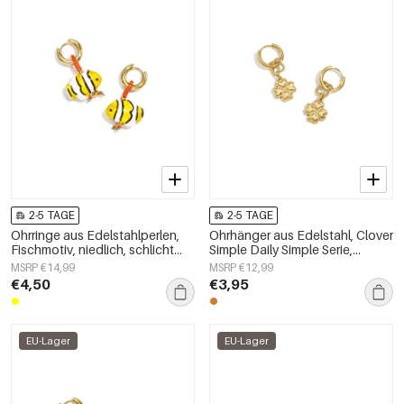
2-5 TAGE
2-5 TAGE
Ohrringe aus Edelstahlperlen,
Ohrhänger aus Edelstahl, Clover
Fischmotiv, niedlich, schlicht
Simple Daily Simple Serie,
und elegant, Damenschmuck
Damenschmuck
MSRP €14,99
MSRP €12,99
€4,50
€3,95
EU-Lager
EU-Lager