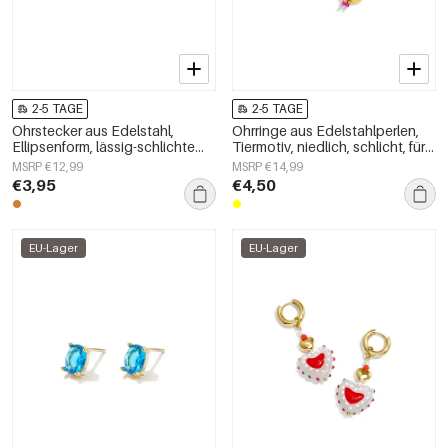
2-5 TAGE
2-5 TAGE
Ohrstecker aus Edelstahl,
Ohrringe aus Edelstahlperlen,
Ellipsenform, lässig-schlichte
Tiermotiv, niedlich, schlicht, für
Serie, Damenschmuck
den Alltag, Damenschmuck
MSRP €12,99
MSRP €14,99
€3,95
€4,50
EU-Lager
EU-Lager