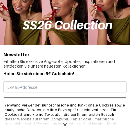
Newsletter
Erhalten Sie exklusive Angebote, Updates, Inspirationen und
entdecken Sie unsere neuesten Kollektionen.
Holen Sie sich einen 5€ Gutschein!
ABONNIEREN
Yehwang verwendet nur technische und funktionale Cookies sowie
analytische Cookies, die Ihre Privatsphäre nicht verletzen. Ein
Cookie ist eine kleine Textdatei, die bei Ihrem ersten Besuch
dieser Website auf Ihrem Computer, Tablet oder Smartphone
INFO
gespeichert wird.Die von uns verwendeten Cookies sind für die
technische Funktionalität der Website und Ihre