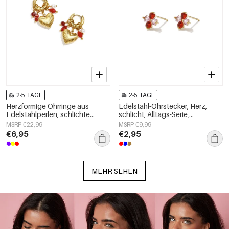
2-5 TAGE
2-5 TAGE
Herzförmige Ohrringe aus
Edelstahl-Ohrstecker, Herz,
Edelstahlperlen, schlichte
schlicht, Alltags-Serie,
Alltags-Serie, Damenschmuck
Damenschmuck
MSRP €22,99
MSRP €9,99
€6,95
€2,95
MEHR SEHEN