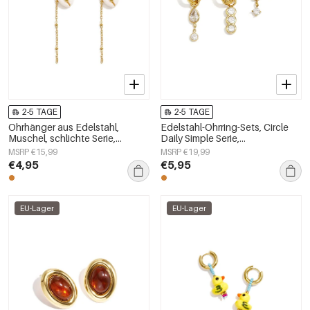
2-5 TAGE
2-5 TAGE
Ohrhänger aus Edelstahl,
Edelstahl-Ohrring-Sets, Circle
Muschel, schlichte Serie,
Daily Simple Serie,
Damenschmuck
Damenschmuck
MSRP €15,99
MSRP €19,99
€4,95
€5,95
EU-Lager
EU-Lager