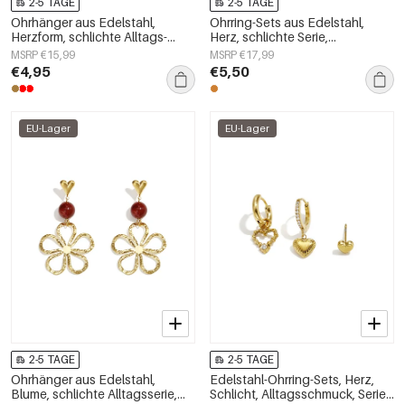
2-5 TAGE
2-5 TAGE
Ohrhänger aus Edelstahl,
Ohrring-Sets aus Edelstahl,
Herzform, schlichte Alltags-
Herz, schlichte Serie,
Serie, Damenschmuck
Damenschmuck
MSRP €15,99
MSRP €17,99
€4,95
€5,50
EU-Lager
EU-Lager
2-5 TAGE
2-5 TAGE
Ohrhänger aus Edelstahl,
Edelstahl-Ohrring-Sets, Herz,
Blume, schlichte Alltagsserie,
Schlicht, Alltagsschmuck, Serie,