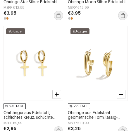
Ohrringe Star Silber Edelstahl
Ohrringe Moon Silber Edelstahl
MSRP €12,99
MSRP €12,99
€3,95
€3,95
EU-Lager
EU-Lager
2-5 TAGE
2-5 TAGE
Ohrhänger aus Edelstahl,
Ohrringe aus Edelstahl,
schlichtes Kreuz, schlichte
geometrische Form, lässig-
Alltags-Serie, Damenschmuck
schlicht, für Damen.
MSRP €9,99
MSRP €10,99
€2,95
€3,25