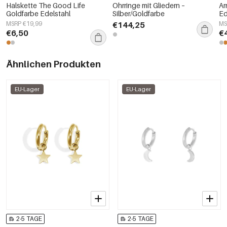
Halskette The Good Life
Ohrringe mit Gliedern –
Ar
Goldfarbe Edelstahl
Silber/Goldfarbe
Ed
MSRP €19,99
€144,25
MS
€6,50
€
Ähnlichen Produkten
EU-Lager
EU-Lager
2-5 TAGE
2-5 TAGE