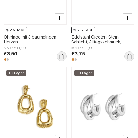
2-5 TAGE
2-5 TAGE
Ohrringe mit 3 baumelnden
Edelstahl-Creolen, Stern,
Herzen
Schlicht, Alltagsschmuck,
Damenschmuck
MSRP €11,99
MSRP €11,99
€3,50
€3,75
EU-Lager
EU-Lager