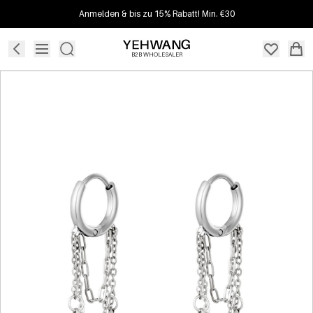
Anmelden & bis zu 15% Rabatt! Min. €30
B2B WHOLESALER