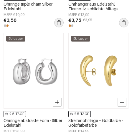
Ohrringe triple chain Silber
Ohrhänger aus Edelstahl,
Edelstahl
Tiermotiv, schlichte Alltags-
Serie, Damenschmuck
MSRP €10,99
MSRP €12,99
€3,50
€3,75
€3,95
EU-Lager
EU-Lager
2-5 TAGE
2-5 TAGE
Ohrringe abstrakte Form - Silber
Streifenohrringe – Goldfarbe -
Edelstahl
Goldfarbefarbe
MSRP €23,99
MSRP €14,99