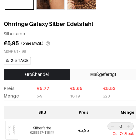
Ohrringe Galaxy Silber Edelstahl
Silberfarbe
€5,95
(ohne MwSt.)
MSRP €17,99
2-5 TAGE
Großhandel
Maßgefertigt
Preis
€5.77
€5.65
€5.53
Menge
5-9
10-19
≥20
SKU
Preis
Menge
Silberfarbe
€5,95
0288837-118
Out Of Stock