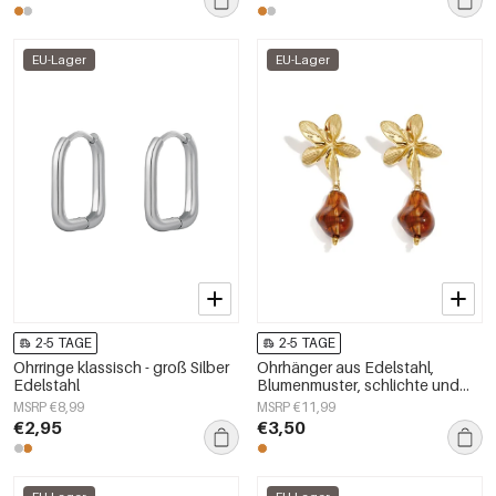
EU-Lager
EU-Lager
2-5 TAGE
2-5 TAGE
Ohrringe klassisch - groß Silber
Ohrhänger aus Edelstahl,
Edelstahl
Blumenmuster, schlichte und
lässige Serie, Damenschmuck
MSRP €8,99
MSRP €11,99
€2,95
€3,50