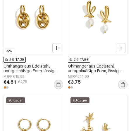
-5%
2-5 TAGE
2-5 TAGE
Ohrhänger aus Edelstahl,
Ohrhänger aus Edelstahl,
unregelmäßige Form, lässig-
unregelmäßige Form, lässig-
schlichte Serie, Damenschmuck
schlichte Serie, Damenschmuck
MSRP €15,99
MSRP €11,99
€4,51
€3,75
€4,75
EU-Lager
EU-Lager