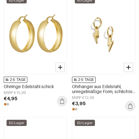
EU-Lager
EU-Lager
2-5 TAGE
2-5 TAGE
Ohrringe Edelstahl schick
Ohrhänger aus Edelstahl,
unregelmäßige Form, schlichte
MSRP €15,99
Alltags-Serie, Damenschmuck
€4,95
MSRP €12,99
€3,95
EU-Lager
EU-Lager