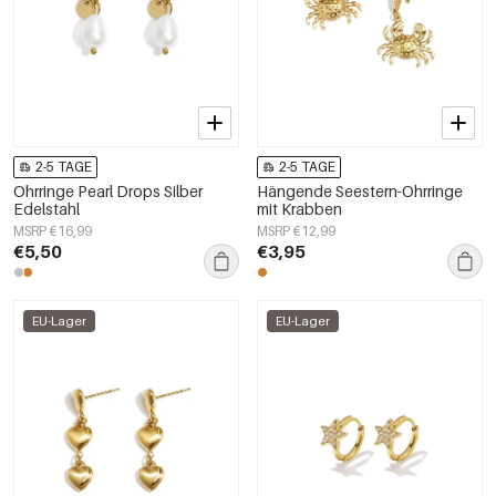
2-5 TAGE
2-5 TAGE
Ohrringe Pearl Drops Silber
Hängende Seestern-Ohrringe
Edelstahl
mit Krabben
MSRP €16,99
MSRP €12,99
€5,50
€3,95
EU-Lager
EU-Lager