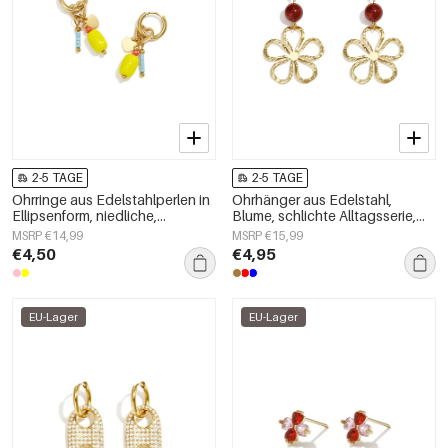
2-5 TAGE
2-5 TAGE
Ohrringe aus Edelstahlperlen in
Ohrhänger aus Edelstahl,
Ellipsenform, niedliche,
Blume, schlichte Alltagsserie,
schlichte Alltags-Serie,
Damenschmuck
MSRP €14,99
MSRP €15,99
Damenschmuck
€4,50
€4,95
EU-Lager
EU-Lager