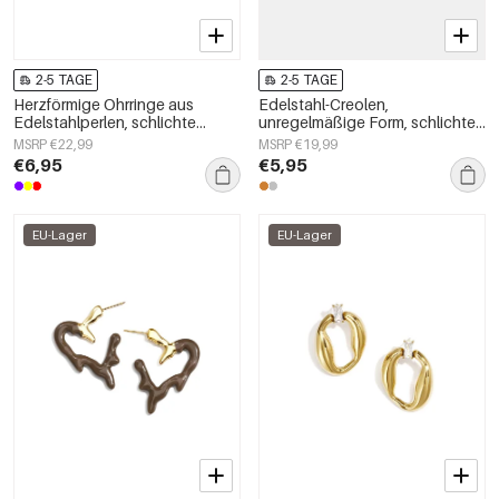
2-5 TAGE
2-5 TAGE
Herzförmige Ohrringe aus
Edelstahl-Creolen,
Edelstahlperlen, schlichte
unregelmäßige Form, schlichte
Alltags-Serie, Damenschmuck
Alltags-Serie, Damenschmuck
MSRP €22,99
MSRP €19,99
€6,95
€5,95
EU-Lager
EU-Lager