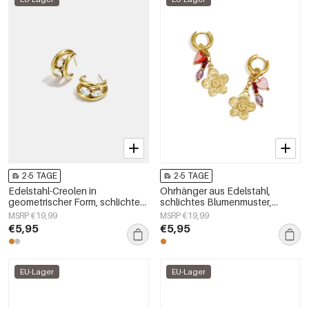
2-5 TAGE
2-5 TAGE
Edelstahl-Creolen in
Ohrhänger aus Edelstahl,
geometrischer Form, schlichte
schlichtes Blumenmuster,
Alltags-Serie, Damenschmuck
schlichte Alltags-Serie,
MSRP €19,99
MSRP €19,99
Damenschmuck
€5,95
€5,95
EU-Lager
EU-Lager