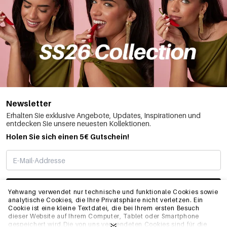
Newsletter
Erhalten Sie exklusive Angebote, Updates, Inspirationen und
entdecken Sie unsere neuesten Kollektionen.
Holen Sie sich einen 5€ Gutschein!
ABONNIEREN
Yehwang verwendet nur technische und funktionale Cookies sowie
analytische Cookies, die Ihre Privatsphäre nicht verletzen. Ein
Cookie ist eine kleine Textdatei, die bei Ihrem ersten Besuch
dieser Website auf Ihrem Computer, Tablet oder Smartphone
INFO
gespeichert wird.Die von uns verwendeten Cookies sind für die