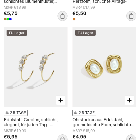
schlichtes Blumenmuster,
Herzform, schlichte Alltags-
schlichte Alltags-Serie,
Serie, Damenschmuck
MSRP €18,99
MSRP €17,99
Damenschmuck
€5,75
€5,50
EU-Lager
EU-Lager
2-5 TAGE
2-5 TAGE
Edelstahl-Creolen, schlicht,
Ohrstecker aus Edelstahl,
elegant, für jeden Tag –
geometrische Form, schlichte
Damenschmuck
Alltags-Serie, Damenschmuck
MSRP €19,99
MSRP €15,99
€5,95
€4,95