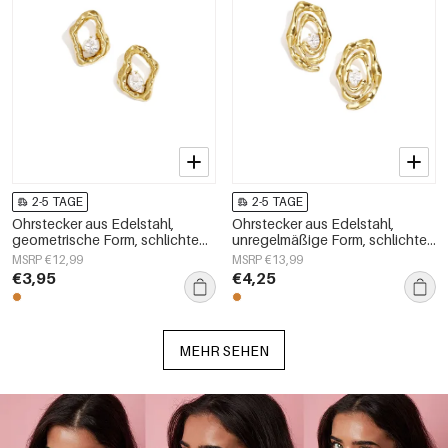
2-5 TAGE
2-5 TAGE
Ohrstecker aus Edelstahl,
Ohrstecker aus Edelstahl,
geometrische Form, schlichte
unregelmäßige Form, schlichte
Alltags-Serie, Damenschmuck
Alltags-Serie, Damenschmuck
MSRP €12,99
MSRP €13,99
€3,95
€4,25
MEHR SEHEN