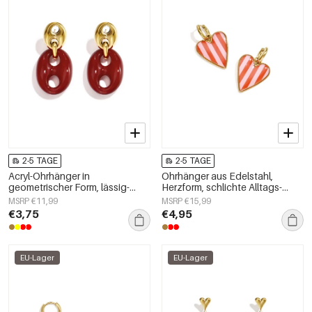
2-5 TAGE
2-5 TAGE
Acryl-Ohrhänger in
Ohrhänger aus Edelstahl,
geometrischer Form, lässig-
Herzform, schlichte Alltags-
schlichte Serie, Damenschmuck
Serie, Damenschmuck
MSRP €11,99
MSRP €15,99
€3,75
€4,95
EU-Lager
EU-Lager