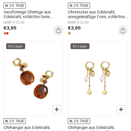
2-5 TAGE
2-5 TAGE
Herzförmige Ohrringe aus
Ohrstecker aus Edelstahl,
Edelstahl, schlichte Serie
unregelmäßige Form, schlichte
„Damenschmuck“
Alltags-Serie, Damenschmuck
MSRP €12,99
MSRP €12,99
€3,95
€3,95
EU-Lager
EU-Lager
2-5 TAGE
2-5 TAGE
Ohrhänger aus Edelstahl,
Ohrhänger aus Edelstahl,