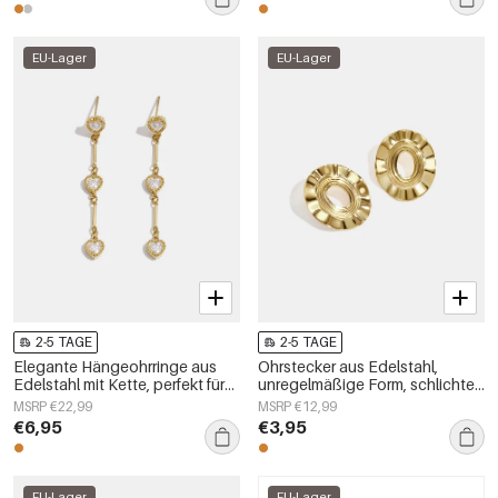
EU-Lager
EU-Lager
2-5 TAGE
2-5 TAGE
Elegante Hängeohrringe aus
Ohrstecker aus Edelstahl,
Edelstahl mit Kette, perfekt für
unregelmäßige Form, schlichte
festliche Anlässe und Partys.
Alltags-Serie, Damenschmuck
MSRP €22,99
MSRP €12,99
Luxuriöse Damenschmuckserie.
€6,95
€3,95
EU-Lager
EU-Lager