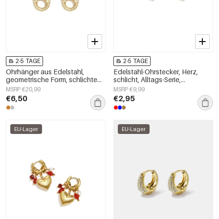
2-5 TAGE
2-5 TAGE
Ohrhänger aus Edelstahl,
Edelstahl-Ohrstecker, Herz,
geometrische Form, schlichte
schlicht, Alltags-Serie,
Alltags-Serie, Damenschmuck
Damenschmuck
MSRP €20,99
MSRP €9,99
€6,50
€2,95
EU-Lager
EU-Lager