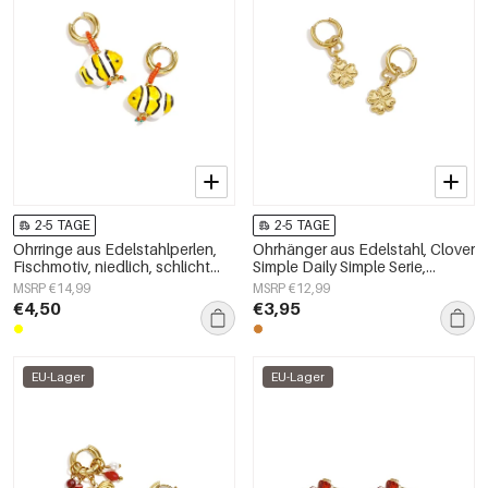
2-5 TAGE
2-5 TAGE
Ohrringe aus Edelstahlperlen,
Ohrhänger aus Edelstahl, Clover
Fischmotiv, niedlich, schlicht
Simple Daily Simple Serie,
und elegant, Damenschmuck
Damenschmuck
MSRP €14,99
MSRP €12,99
€4,50
€3,95
EU-Lager
EU-Lager