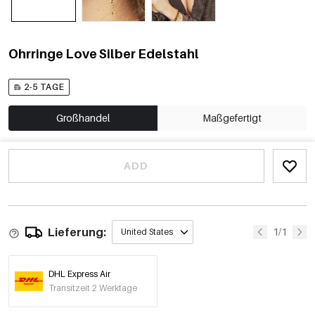
Ohrringe Love Silber Edelstahl
2-5 TAGE
Großhandel
Maßgefertigt
ADD
Lieferung:
1/1
United States
DHL Express Air
Transitzeit 2 Werktage