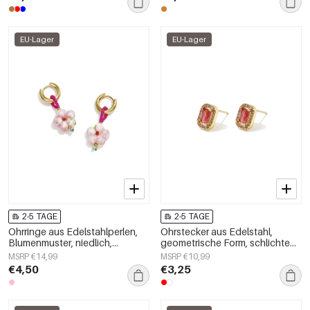
EU-Lager
EU-Lager
2-5 TAGE
2-5 TAGE
Ohrringe aus Edelstahlperlen,
Ohrstecker aus Edelstahl,
Blumenmuster, niedlich,
geometrische Form, schlichte
schlicht, Damenschmuck
Alltags-Serie, Damenschmuck
MSRP €14,99
MSRP €10,99
€4,50
€3,25