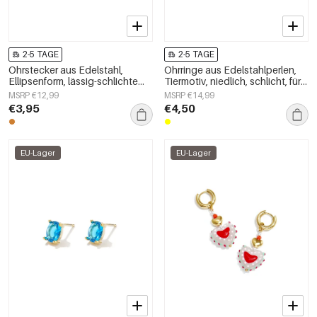
2-5 TAGE
2-5 TAGE
Ohrstecker aus Edelstahl,
Ohrringe aus Edelstahlperlen,
Ellipsenform, lässig-schlichte
Tiermotiv, niedlich, schlicht, für
Serie, Damenschmuck
den Alltag, Damenschmuck
MSRP €12,99
MSRP €14,99
€3,95
€4,50
EU-Lager
EU-Lager