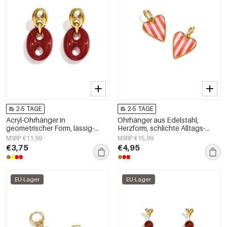
2-5 TAGE
2-5 TAGE
Acryl-Ohrhänger in
Ohrhänger aus Edelstahl,
geometrischer Form, lässig-
Herzform, schlichte Alltags-
schlichte Serie, Damenschmuck
Serie, Damenschmuck
MSRP €11,99
MSRP €15,99
€3,75
€4,95
EU-Lager
EU-Lager