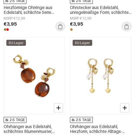
2-5 TAGE
2-5 TAGE
Herzförmige Ohrringe aus
Ohrstecker aus Edelstahl,
Edelstahl, schlichte Serie
unregelmäßige Form, schlichte
„Damenschmuck“
Alltags-Serie, Damenschmuck
MSRP €12,99
MSRP €12,99
€3,95
€3,95
EU-Lager
EU-Lager
2-5 TAGE
2-5 TAGE
Ohrhänger aus Edelstahl,
Ohrhänger aus Edelstahl,
schlichtes Blumenmuster,
Herzform, schlichte Alltags-