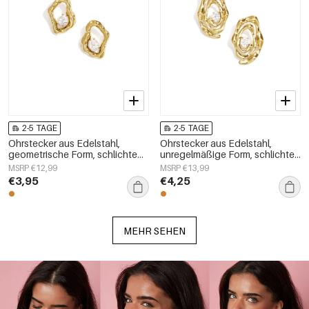
2-5 TAGE
2-5 TAGE
Ohrstecker aus Edelstahl,
Ohrstecker aus Edelstahl,
geometrische Form, schlichte
unregelmäßige Form, schlichte
Alltags-Serie, Damenschmuck
Alltags-Serie, Damenschmuck
MSRP €12,99
MSRP €13,99
€3,95
€4,25
MEHR SEHEN