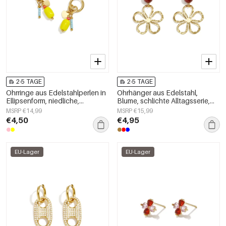
2-5 TAGE
2-5 TAGE
Ohrringe aus Edelstahlperlen in
Ohrhänger aus Edelstahl,
Ellipsenform, niedliche,
Blume, schlichte Alltagsserie,
schlichte Alltags-Serie,
Damenschmuck
MSRP €14,99
MSRP €15,99
Damenschmuck
€4,50
€4,95
EU-Lager
EU-Lager