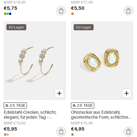
schlichte Alltags-Serie,
Serie, Damenschmuck
MSRP €18,99
MSRP €17,99
Damenschmuck
€5,75
€5,50
EU-Lager
EU-Lager
2-5 TAGE
2-5 TAGE
Edelstahl-Creolen, schlicht,
Ohrstecker aus Edelstahl,
elegant, für jeden Tag –
geometrische Form, schlichte
Damenschmuck
Alltags-Serie, Damenschmuck
MSRP €19,99
MSRP €15,99
€5,95
€4,95