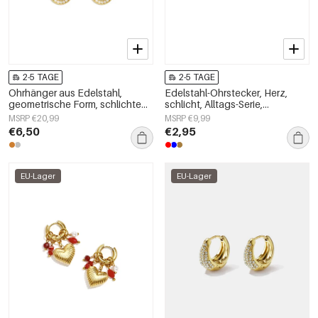
2-5 TAGE
2-5 TAGE
Ohrhänger aus Edelstahl,
Edelstahl-Ohrstecker, Herz,
geometrische Form, schlichte
schlicht, Alltags-Serie,
Alltags-Serie, Damenschmuck
Damenschmuck
MSRP €20,99
MSRP €9,99
€6,50
€2,95
EU-Lager
EU-Lager