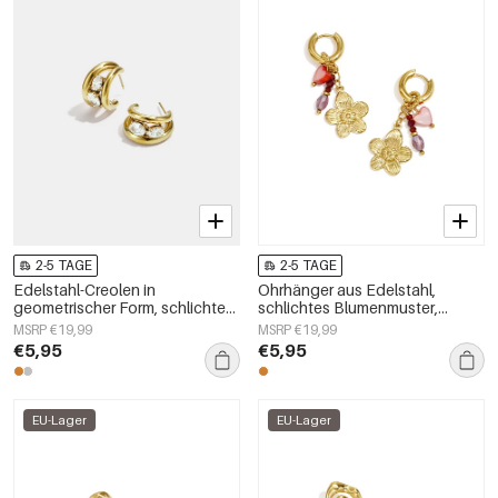
2-5 TAGE
2-5 TAGE
Edelstahl-Creolen in
Ohrhänger aus Edelstahl,
geometrischer Form, schlichte
schlichtes Blumenmuster,
Alltags-Serie, Damenschmuck
schlichte Alltags-Serie,
MSRP €19,99
MSRP €19,99
Damenschmuck
€5,95
€5,95
EU-Lager
EU-Lager