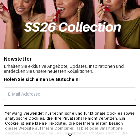
Newsletter
Erhalten Sie exklusive Angebote, Updates, Inspirationen und
entdecken Sie unsere neuesten Kollektionen.
Holen Sie sich einen 5€ Gutschein!
ABONNIEREN
Yehwang verwendet nur technische und funktionale Cookies sowie
analytische Cookies, die Ihre Privatsphäre nicht verletzen. Ein
Cookie ist eine kleine Textdatei, die bei Ihrem ersten Besuch
dieser Website auf Ihrem Computer, Tablet oder Smartphone
INFO
gespeichert wird.Die von uns verwendeten Cookies sind für die
technische Funktionalität der Website und Ihre