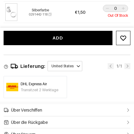
Silberfarbe
€1,50
0291442-118
Out Of Stock
ADD
Lieferung:
1/1
United States
DHL Express Air
Transitzeit 2 Werktage
Über Verschiffen
Über die Rückgabe