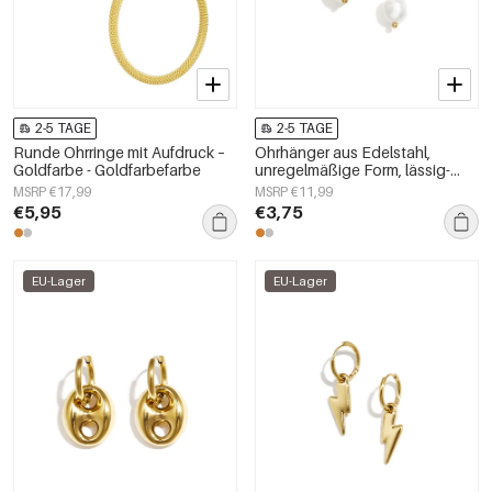
2-5 TAGE
2-5 TAGE
Runde Ohrringe mit Aufdruck –
Ohrhänger aus Edelstahl,
Goldfarbe - Goldfarbefarbe
unregelmäßige Form, lässig-
schlichte Serie, Damenschmuck
MSRP €17,99
MSRP €11,99
€5,95
€3,75
EU-Lager
EU-Lager