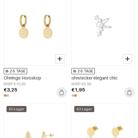
2-5 TAGE
2-5 TAGE
Ohrringe Horoskop
ohrstecker elegant chic
MSRP €10,99
MSRP €5,99
€3,25
€1,95
EU-Lager
EU-Lager