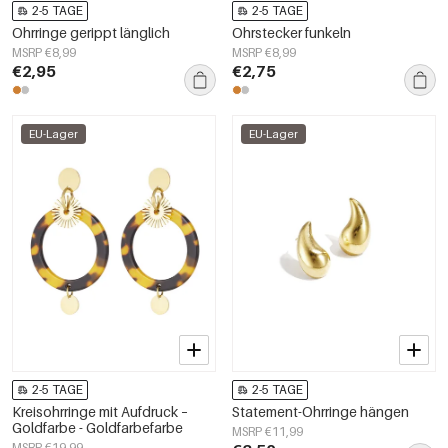
2-5 TAGE
2-5 TAGE
Ohrringe gerippt länglich
Ohrstecker funkeln
MSRP €8,99
MSRP €8,99
€2,95
€2,75
EU-Lager
EU-Lager
2-5 TAGE
2-5 TAGE
Kreisohrringe mit Aufdruck –
Statement-Ohrringe hängen
Goldfarbe - Goldfarbefarbe
MSRP €11,99
MSRP €19,99