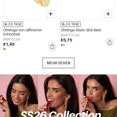
2-5 TAGE
2-5 TAGE
Ohrringe von raffinierter
Ohrringe Basic dick klein
Schönheit
MSRP €17,99
MSRP €5,99
€5,75
€1,95
MEHR SEHEN