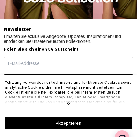
Newsletter
Erhalten Sie exklusive Angebote, Updates, Inspirationen und
entdecken Sie unsere neuesten Kollektionen.
Holen Sie sich einen 5€ Gutschein!
ABONNIEREN
Yehwang verwendet nur technische und funktionale Cookies sowie
analytische Cookies, die Ihre Privatsphäre nicht verletzen. Ein
Cookie ist eine kleine Textdatei, die bei Ihrem ersten Besuch
dieser Website auf Ihrem Computer, Tablet oder Smartphone
INFO
gespeichert wird.Die von uns verwendeten Cookies sind für die
technische Funktionalität der Website und Ihre
Benutzerfreundlichkeit notwendig. Sie ermöglichen es der
Website, ordnungsgemäß zu funktionieren und z.B. Ihre
ALLGEMEIN
bevorzugten Einstellungen zu speichern. Sie ermöglichen es uns
Akzeptieren
auch, unsere Website zu optimieren.Um sicherzustellen, dass Sie
eine gute Browsing- und Einkaufserfahrung auf Yehwang haben,
empfehlen wir Ihnen, unserer Sammlung und Verwendung von