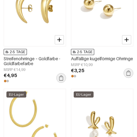
2-5 TAGE
2-5 TAGE
Streifenohrringe – Goldfarbe -
Auffällige kugelförmige Ohrringe
Goldfarbefarbe
MSRP €10,99
MSRP €14,99
€3,25
€4,95
EU-Lager
EU-Lager