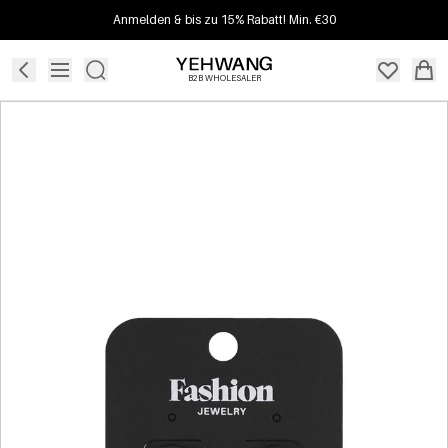
Anmelden & bis zu 15% Rabatt! Min. €30
B2B WHOLESALER