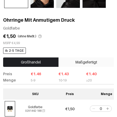
Ohrringe Mit Anmutigem Druck
Goldfarbe
€1,50
(ohne MwSt.)
MSRP €4,99
2-5 TAGE
Großhandel
Maßgefertigt
Preis
€1.46
€1.43
€1.40
Menge
5-9
10-19
≥20
SKU
Preis
Menge
Goldfarbe
€1,50
0291442-188