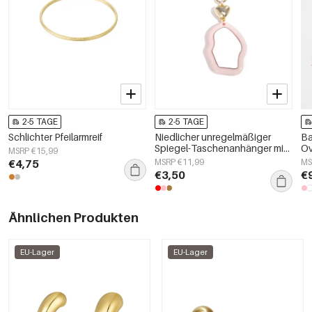
2-5 TAGE
2-5 TAGE
Schlichter Pfeilarmreif
Niedlicher unregelmäßiger
Ba
Spiegel-Taschenanhänger mit
Ov
MSRP €15,99
Herzdetail
Za
€4,75
MSRP €11,99
MS
€3,50
€
Ähnlichen Produkten
EU-Lager
EU-Lager