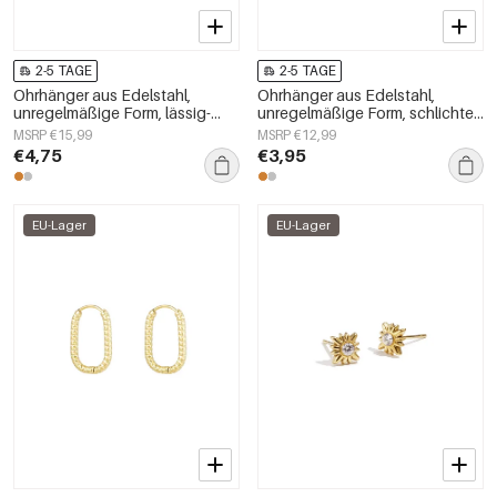
2-5 TAGE
2-5 TAGE
Ohrhänger aus Edelstahl,
Ohrhänger aus Edelstahl,
unregelmäßige Form, lässig-
unregelmäßige Form, schlichte
schlichte Serie, Damenschmuck
Alltags-Serie, Damenschmuck
MSRP €15,99
MSRP €12,99
€4,75
€3,95
EU-Lager
EU-Lager