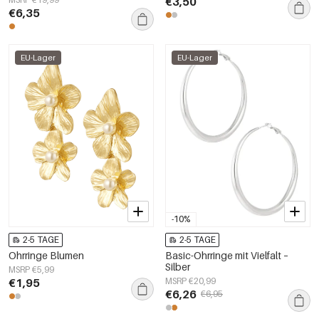
€3,50
€6,35
EU-Lager
EU-Lager
-10%
2-5 TAGE
2-5 TAGE
Ohrringe Blumen
Basic-Ohrringe mit Vielfalt –
Silber
MSRP €5,99
€1,95
MSRP €20,99
€6,26
€6,95