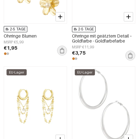
2-5 TAGE
2-5 TAGE
Ohrringe Blumen
Ohrringe mit geätztem Detail –
Goldfarbe - Goldfarbefarbe
MSRP €5,99
€1,95
MSRP €11,99
€3,75
EU-Lager
EU-Lager