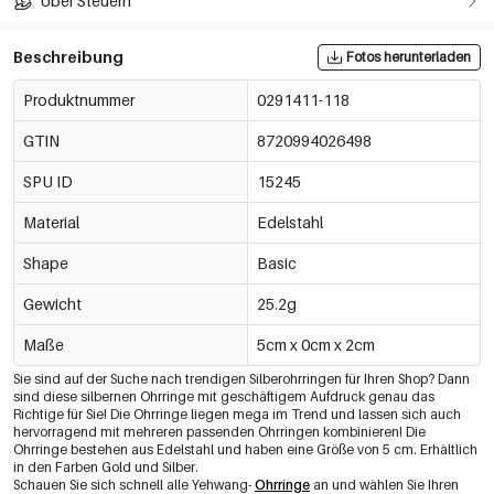
Über Steuern
Beschreibung
Fotos herunterladen
Produktnummer
0291411-118
GTIN
8720994026498
SPU ID
15245
Material
Edelstahl
Shape
Basic
Gewicht
25.2g
Maße
5cm x 0cm x 2cm
Sie sind auf der Suche nach trendigen Silberohrringen für Ihren Shop? Dann
sind diese silbernen Ohrringe mit geschäftigem Aufdruck genau das
Richtige für Sie! Die Ohrringe liegen mega im Trend und lassen sich auch
hervorragend mit mehreren passenden Ohrringen kombinieren! Die
Ohrringe bestehen aus Edelstahl und haben eine Größe von 5 cm. Erhältlich
in den Farben Gold und Silber.
Schauen Sie sich schnell alle Yehwang-
Ohrringe
an und wählen Sie Ihren