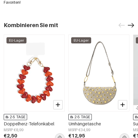
Favoriten!
Kombinieren Sie mit
EU-Lager
EU-Lager
-
2-5 TAGE
2-5 TAGE
Doppelherz-Telefonkabel
Umhängetasche
Su
MSRP €8,99
MSRP €34,99
MS
€2,50
€12,95
€