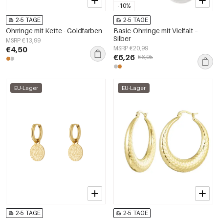
-10%
2-5 TAGE
2-5 TAGE
Ohrringe mit Kette - Goldfarben
Basic-Ohrringe mit Vielfalt –
Silber
MSRP €13,99
€4,50
MSRP €20,99
€6,26
€6,95
EU-Lager
EU-Lager
2-5 TAGE
2-5 TAGE