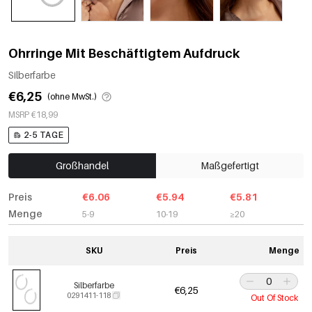
Ohrringe Mit Beschäftigtem Aufdruck
Silberfarbe
€6,25
(ohne MwSt.)
MSRP €18,99
2-5 TAGE
Großhandel
Maßgefertigt
Preis
€6.06
€5.94
€5.81
Menge
5-9
10-19
≥20
SKU
Preis
Menge
Silberfarbe
€6,25
0291411-118
Out Of Stock