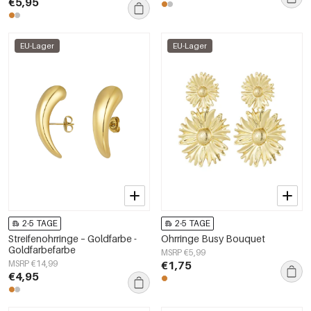
€5,95
EU-Lager
EU-Lager
2-5 TAGE
2-5 TAGE
Streifenohrringe – Goldfarbe -
Ohrringe Busy Bouquet
Goldfarbefarbe
MSRP €5,99
MSRP €14,99
€1,75
€4,95