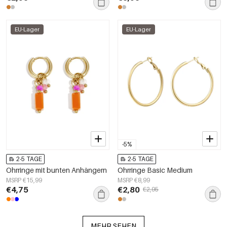
EU-Lager
EU-Lager
-5%
2-5 TAGE
2-5 TAGE
Ohrringe mit bunten Anhängern
Ohrringe Basic Medium
MSRP €15,99
MSRP €8,99
€4,75
€2,80
€2,95
MEHR SEHEN