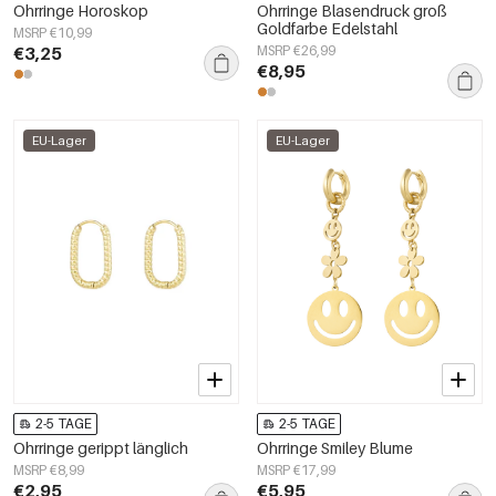
Ohrringe Horoskop
Ohrringe Blasendruck groß
Goldfarbe Edelstahl
MSRP €10,99
€3,25
MSRP €26,99
€8,95
EU-Lager
EU-Lager
2-5 TAGE
2-5 TAGE
Ohrringe gerippt länglich
Ohrringe Smiley Blume
MSRP €8,99
MSRP €17,99
€2,95
€5,95