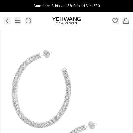
Anmelden & bis zu 15% Rabatt! Min. €30
B2B WHOLESALER