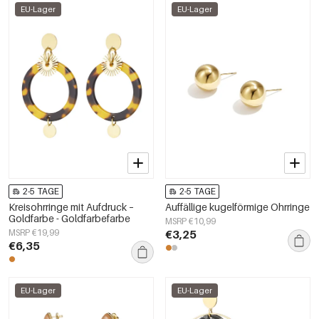
EU-Lager
EU-Lager
2-5 TAGE
2-5 TAGE
Kreisohrringe mit Aufdruck –
Auffällige kugelförmige Ohrringe
Goldfarbe - Goldfarbefarbe
MSRP €10,99
MSRP €19,99
€3,25
€6,35
EU-Lager
EU-Lager