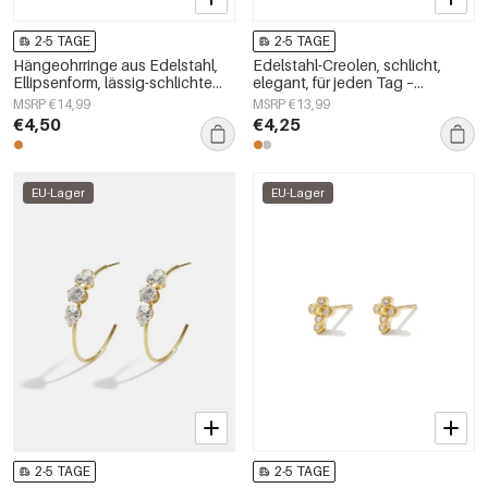
2-5 TAGE
2-5 TAGE
Hängeohrringe aus Edelstahl,
Edelstahl-Creolen, schlicht,
Ellipsenform, lässig-schlichte
elegant, für jeden Tag –
Serie, Damenschmuck
Damenschmuck
MSRP €14,99
MSRP €13,99
€4,50
€4,25
EU-Lager
EU-Lager
2-5 TAGE
2-5 TAGE