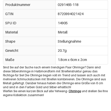
Produktnummer
0291465-118
GTIN
8720994021424
SPU ID
14905
Material
Metall
Shape
Stellungnahme
Gewicht
20.7g
Maße
1.8cm x 6cm x 2cm
Sind Sie auf der Suche nach einem trendigen Paar Ohrringe? Dann sind
diese Silberohrringe in Halbmondform mit Streifenstruktur genau das
Richtige für Sie! Die Ohrringe liegen voll im Trend und lassen sich auch mit
mehreren Schmuckstücken mit Streifen kombinieren. Die Ohrringe sind aus
Metall gefertigt. Darüber hinaus haben die Ohrringe eine Größe von 6 cm
und sind in den Farben Gold und Silber erhältlich!
Werfen Sie einen kurzen Blick auf alle Yehwang-
Ohrringe
und stellen Sie Ihre
eigene Kollektion zusammen!