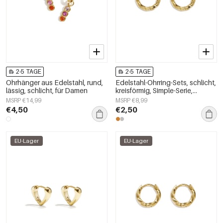
2-5 TAGE
2-5 TAGE
Ohrhänger aus Edelstahl, rund,
Edelstahl-Ohrring-Sets, schlicht,
lässig, schlicht, für Damen
kreisförmig, Simple-Serie,
Damenschmuck
MSRP €14,99
MSRP €8,99
€4,50
€2,50
EU-Lager
EU-Lager