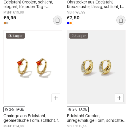
Edelstahl-Creolen, schlicht,
Ohrstecker aus Edelstahl,
elegant, für jeden Tag –
Kreuzmuster, lässig, schlicht, für
Damenschmuck
Damen
MSRP €19,99
MSRP €8,99
€5,95
€2,50
EU-Lager
EU-Lager
2-5 TAGE
2-5 TAGE
Ohrringe aus Edelstahl,
Edelstahl-Creolen,
geometrische Form, schlicht, für
unregelmäßige Form, schlichte
jeden Tag, schlichte Kollektion,
Alltags-Serie, Damenschmuck
MSRP €14,99
MSRP €19,99