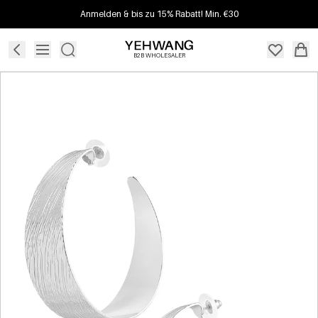
Anmelden & bis zu 15% Rabatt! Min. €30
B2B WHOLESALER