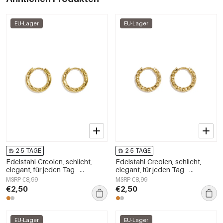
EU-Lager
EU-Lager
2-5 TAGE
2-5 TAGE
Edelstahl-Creolen, schlicht,
Edelstahl-Creolen, schlicht,
elegant, für jeden Tag –
elegant, für jeden Tag –
Damenschmuck
Damenschmuck
MSRP €8,99
MSRP €8,99
€2,50
€2,50
EU-Lager
EU-Lager