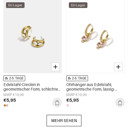
EU-Lager
EU-Lager
2-5 TAGE
2-5 TAGE
Edelstahl-Creolen in
Ohrhänger aus Edelstahl,
geometrischer Form, schlichte
geometrische Form, lässig-
Alltags-Serie, Damenschmuck
schlichte Serie, Damenschmuck
MSRP €19,99
MSRP €19,99
€5,95
€5,95
MEHR SEHEN