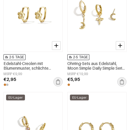
2-5 TAGE
2-5 TAGE
Edelstahl-Creolen mit
Ohrring-Sets aus Edelstahl,
Blumenmuster, schlichte
Moon Simple Daily Simple Serie,
Alltags-Serie, Damenschmuck
Damenschmuck
MSRP €9,99
MSRP €19,99
€2,95
€5,95
EU-Lager
EU-Lager