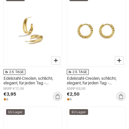
2-5 TAGE
2-5 TAGE
Edelstahl-Creolen, schlicht,
Edelstahl-Creolen, schlicht,
elegant, für jeden Tag –
elegant, für jeden Tag –
Damenschmuck
Damenschmuck
MSRP €12,99
MSRP €8,99
€3,95
€2,50
EU-Lager
EU-Lager