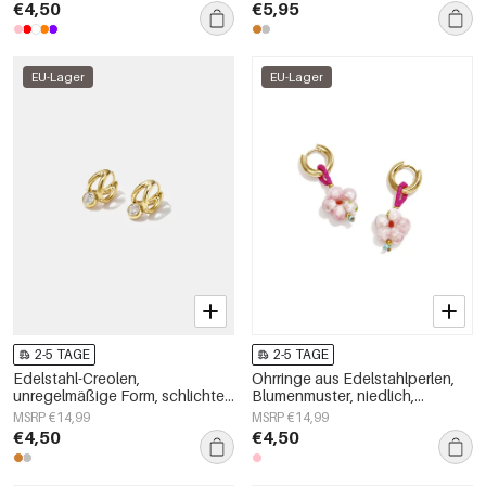
Damenschmuck
€4,50
€5,95
EU-Lager
EU-Lager
2-5 TAGE
2-5 TAGE
Edelstahl-Creolen,
Ohrringe aus Edelstahlperlen,
unregelmäßige Form, schlichte
Blumenmuster, niedlich,
Alltags-Serie, Damenschmuck
schlicht, Damenschmuck
MSRP €14,99
MSRP €14,99
€4,50
€4,50