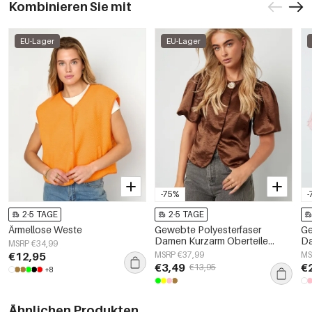
Kombinieren Sie mit
EU-Lager
EU-Lager
-75%
-
2-5 TAGE
2-5 TAGE
Ärmellose Weste
Gewebte Polyesterfaser
Ge
Damen Kurzarm Oberteile
Da
MSRP €34,99
Elegant Einfarbig
El
€12,95
MSRP €37,99
MS
Fr
€3,49
€
€13,95
+8
Ähnlichen Produkten