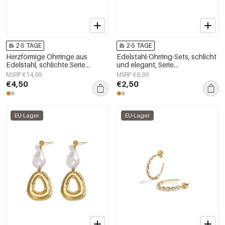
2-5 TAGE
2-5 TAGE
Herzförmige Ohrringe aus
Edelstahl-Ohrring-Sets, schlicht
Edelstahl, schlichte Serie
und elegant, Serie
„Damenschmuck“
„Damenschmuck“
MSRP €14,99
MSRP €8,99
€4,50
€2,50
EU-Lager
EU-Lager