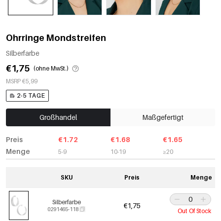
Ohrringe Mondstreifen
Silberfarbe
€1,75
(ohne MwSt.)
MSRP €5,99
2-5 TAGE
Großhandel
Maßgefertigt
Preis
€1.72
€1.68
€1.65
Menge
5-9
10-19
≥20
SKU
Preis
Menge
Silberfarbe
€1,75
0291465-118
Out Of Stock