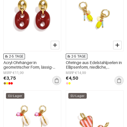
2-5 TAGE
2-5 TAGE
Acryl-Ohrhänger in
Ohrringe aus Edelstahlperlen in
geometrischer Form, lässig-
Ellipsenform, niedliche,
schlichte Serie, Damenschmuck
schlichte Alltags-Serie,
MSRP €11,99
MSRP €14,99
Damenschmuck
€3,75
€4,50
EU-Lager
EU-Lager