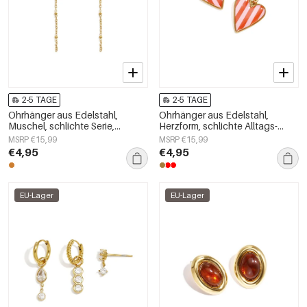
2-5 TAGE
2-5 TAGE
Ohrhänger aus Edelstahl,
Ohrhänger aus Edelstahl,
Muschel, schlichte Serie,
Herzform, schlichte Alltags-
Damenschmuck
Serie, Damenschmuck
MSRP €15,99
MSRP €15,99
€4,95
€4,95
EU-Lager
EU-Lager