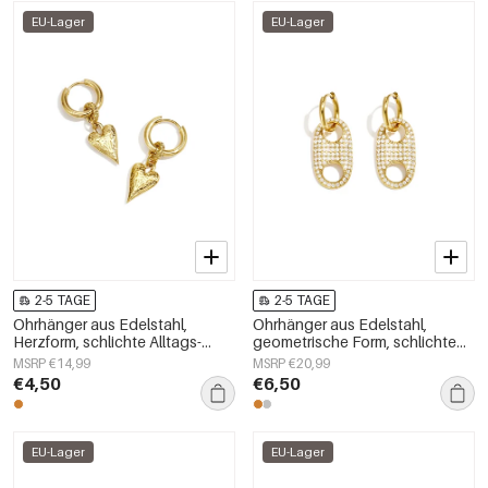
EU-Lager
EU-Lager
2-5 TAGE
2-5 TAGE
Ohrhänger aus Edelstahl,
Ohrhänger aus Edelstahl,
Herzform, schlichte Alltags-
geometrische Form, schlichte
Serie, Damenschmuck
Alltags-Serie, Damenschmuck
MSRP €14,99
MSRP €20,99
€4,50
€6,50
EU-Lager
EU-Lager