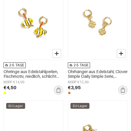
2-5 TAGE
2-5 TAGE
Ohrringe aus Edelstahlperlen,
Ohrhänger aus Edelstahl, Clover
Fischmotiv, niedlich, schlicht
Simple Daily Simple Serie,
und elegant, Damenschmuck
Damenschmuck
MSRP €14,99
MSRP €12,99
€4,50
€3,95
EU-Lager
EU-Lager