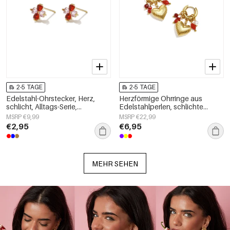
2-5 TAGE
2-5 TAGE
Edelstahl-Ohrstecker, Herz,
Herzförmige Ohrringe aus
schlicht, Alltags-Serie,
Edelstahlperlen, schlichte
Damenschmuck
Alltags-Serie, Damenschmuck
MSRP €9,99
MSRP €22,99
€2,95
€6,95
MEHR SEHEN