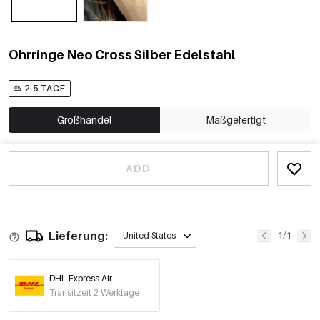
Ohrringe Neo Cross Silber Edelstahl
2-5 TAGE
Großhandel
Maßgefertigt
ADD
Lieferung:
1/1
United States
DHL Express Air
Transitzeit 2 Werktage