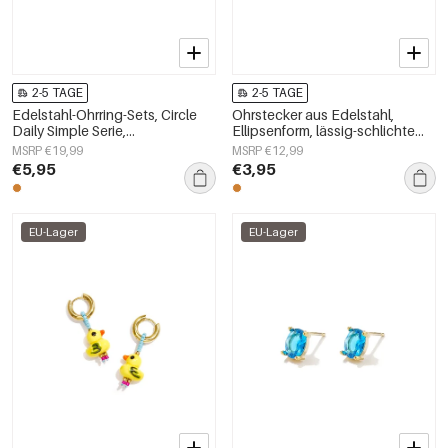
2-5 TAGE
2-5 TAGE
Edelstahl-Ohrring-Sets, Circle
Ohrstecker aus Edelstahl,
Daily Simple Serie,
Ellipsenform, lässig-schlichte
Damenschmuck
Serie, Damenschmuck
MSRP €19,99
MSRP €12,99
€5,95
€3,95
EU-Lager
EU-Lager