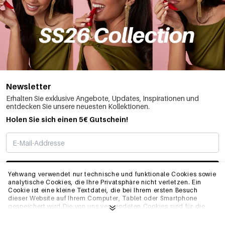
Newsletter
Erhalten Sie exklusive Angebote, Updates, Inspirationen und
entdecken Sie unsere neuesten Kollektionen.
Holen Sie sich einen 5€ Gutschein!
ABONNIEREN
Yehwang verwendet nur technische und funktionale Cookies sowie
analytische Cookies, die Ihre Privatsphäre nicht verletzen. Ein
Cookie ist eine kleine Textdatei, die bei Ihrem ersten Besuch
dieser Website auf Ihrem Computer, Tablet oder Smartphone
INFO
gespeichert wird.Die von uns verwendeten Cookies sind für die
technische Funktionalität der Website und Ihre
Benutzerfreundlichkeit notwendig. Sie ermöglichen es der