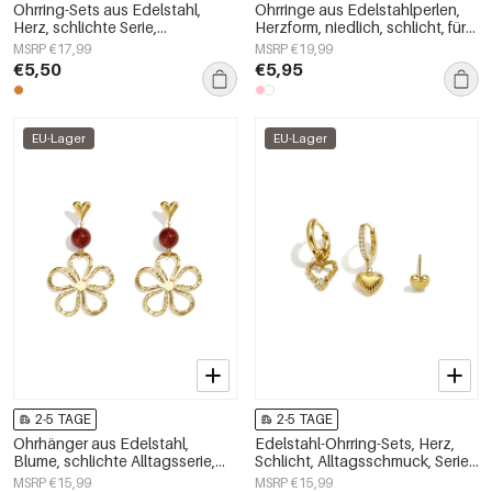
Ohrring-Sets aus Edelstahl,
Ohrringe aus Edelstahlperlen,
Herz, schlichte Serie,
Herzform, niedlich, schlicht, für
Damenschmuck
jeden Tag, Damenschmuck
MSRP €17,99
MSRP €19,99
€5,50
€5,95
EU-Lager
EU-Lager
2-5 TAGE
2-5 TAGE
Ohrhänger aus Edelstahl,
Edelstahl-Ohrring-Sets, Herz,
Blume, schlichte Alltagsserie,
Schlicht, Alltagsschmuck, Serie,
Damenschmuck
Damenschmuck
MSRP €15,99
MSRP €15,99