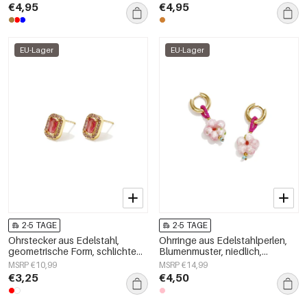
€4,95
€4,95
EU-Lager
EU-Lager
2-5 TAGE
2-5 TAGE
Ohrstecker aus Edelstahl,
Ohrringe aus Edelstahlperlen,
geometrische Form, schlichte
Blumenmuster, niedlich,
Alltags-Serie, Damenschmuck
schlicht, Damenschmuck
MSRP €10,99
MSRP €14,99
€3,25
€4,50