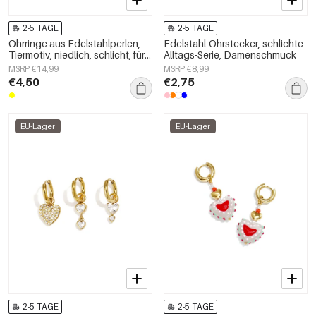
2-5 TAGE
2-5 TAGE
Ohrringe aus Edelstahlperlen,
Edelstahl-Ohrstecker, schlichte
Tiermotiv, niedlich, schlicht, für
Alltags-Serie, Damenschmuck
den Alltag, Damenschmuck
MSRP €14,99
MSRP €8,99
€4,50
€2,75
EU-Lager
EU-Lager
2-5 TAGE
2-5 TAGE