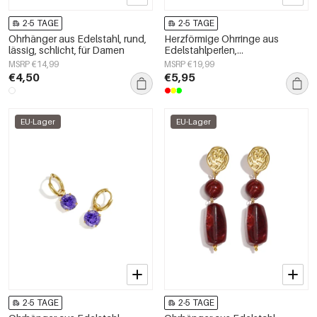
2-5 TAGE
2-5 TAGE
Ohrhänger aus Edelstahl, rund,
Herzförmige Ohrringe aus
lässig, schlicht, für Damen
Edelstahlperlen,
Urlaubs-/Strand-Design,
MSRP €14,99
MSRP €19,99
schlichte Serie, Damenschmuck
€4,50
€5,95
EU-Lager
EU-Lager
2-5 TAGE
2-5 TAGE