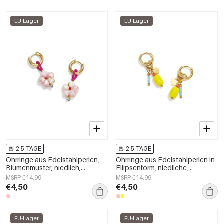
EU-Lager
EU-Lager
2-5 TAGE
2-5 TAGE
Ohrringe aus Edelstahlperlen,
Ohrringe aus Edelstahlperlen in
Blumenmuster, niedlich,
Ellipsenform, niedliche,
schlicht, Damenschmuck
schlichte Alltags-Serie,
MSRP €14,99
MSRP €14,99
Damenschmuck
€4,50
€4,50
EU-Lager
EU-Lager