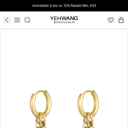
Anmelden & bis zu 15% Rabatt! Min. €30
B2B WHOLESALER