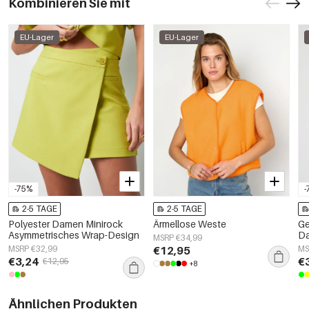
Kombinieren Sie mit
EU-Lager
EU-Lager
-75%
-
2-5 TAGE
2-5 TAGE
Polyester Damen Minirock
Ärmellose Weste
Ge
Asymmetrisches Wrap-Design
Da
MSRP €34,99
El
MSRP €32,99
€12,95
MS
€3,24
€
€12,95
+8
Ähnlichen Produkten