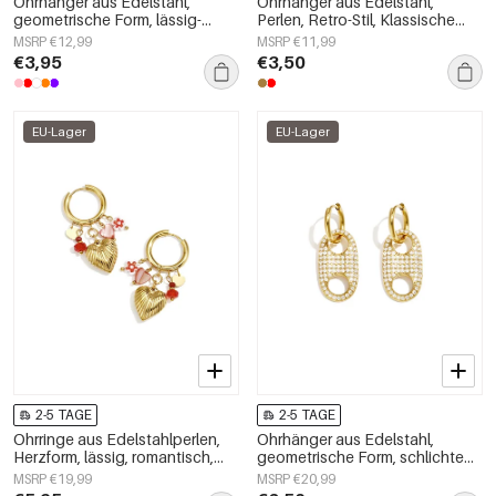
Ohrhänger aus Edelstahl,
Ohrhänger aus Edelstahl,
geometrische Form, lässig-
Perlen, Retro-Stil, Klassische
schlichte Serie, Damenschmuck
Serie, Damenschmuck
MSRP €12,99
MSRP €11,99
€3,95
€3,50
EU-Lager
EU-Lager
2-5 TAGE
2-5 TAGE
Ohrringe aus Edelstahlperlen,
Ohrhänger aus Edelstahl,
Herzform, lässig, romantisch,
geometrische Form, schlichte
Damenschmuck
Alltags-Serie, Damenschmuck
MSRP €19,99
MSRP €20,99