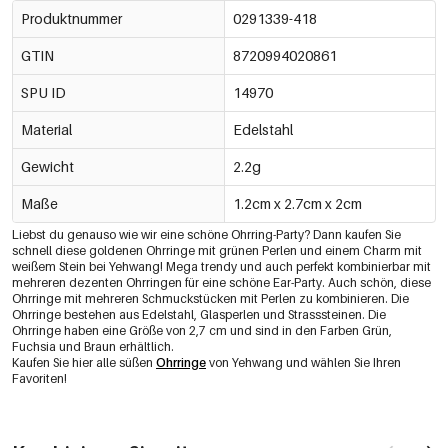
Produktnummer
0291339-418
GTIN
8720994020861
SPU ID
14970
Material
Edelstahl
Gewicht
2.2g
Maße
1.2cm x 2.7cm x 2cm
Liebst du genauso wie wir eine schöne Ohrring-Party? Dann kaufen Sie
schnell diese goldenen Ohrringe mit grünen Perlen und einem Charm mit
weißem Stein bei Yehwang! Mega trendy und auch perfekt kombinierbar mit
mehreren dezenten Ohrringen für eine schöne Ear-Party. Auch schön, diese
Ohrringe mit mehreren Schmuckstücken mit Perlen zu kombinieren. Die
Ohrringe bestehen aus Edelstahl, Glasperlen und Strasssteinen. Die
Ohrringe haben eine Größe von 2,7 cm und sind in den Farben Grün,
Fuchsia und Braun erhältlich.
Kaufen Sie hier alle süßen
Ohrringe
von Yehwang und wählen Sie Ihren
Favoriten!