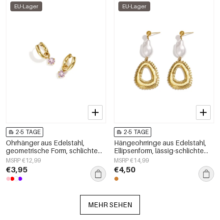
EU-Lager
EU-Lager
2-5 TAGE
2-5 TAGE
Ohrhänger aus Edelstahl,
Hängeohrringe aus Edelstahl,
geometrische Form, schlichte
Ellipsenform, lässig-schlichte
Alltags-Serie, Damenschmuck
Serie, Damenschmuck
MSRP €12,99
MSRP €14,99
€3,95
€4,50
MEHR SEHEN