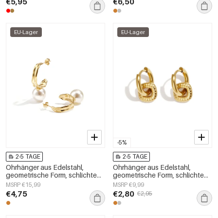
€5,95
€6,50
EU-Lager
EU-Lager
-5%
2-5 TAGE
2-5 TAGE
Ohrhänger aus Edelstahl,
Ohrhänger aus Edelstahl,
geometrische Form, schlichte
geometrische Form, schlichte
Alltags-Serie, Damenschmuck
Alltags-Serie, Damenschmuck
MSRP €15,99
MSRP €9,99
€4,75
€2,80
€2,95