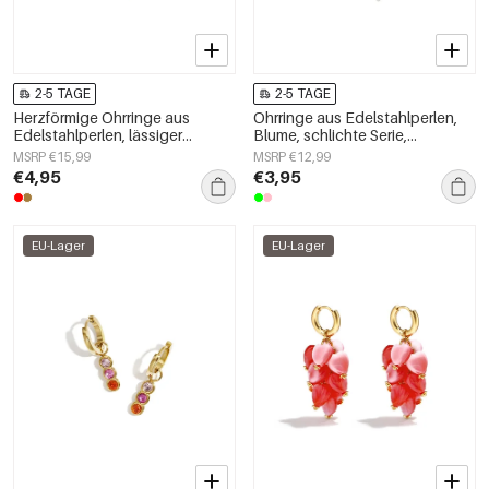
2-5 TAGE
2-5 TAGE
Herzförmige Ohrringe aus
Ohrringe aus Edelstahlperlen,
Edelstahlperlen, lässiger
Blume, schlichte Serie,
Alltagsschmuck für Damen
Damenschmuck
MSRP €15,99
MSRP €12,99
€4,95
€3,95
EU-Lager
EU-Lager