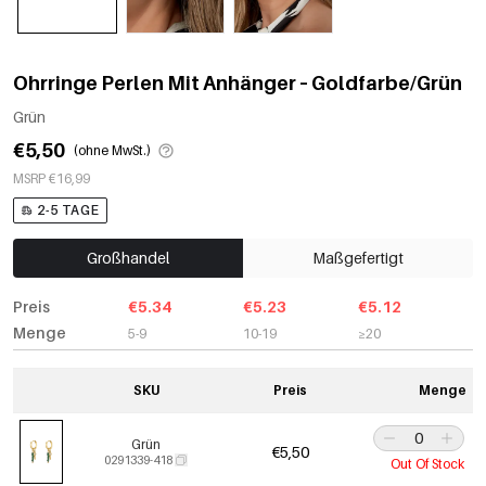
Ohrringe Perlen Mit Anhänger – Goldfarbe/Grün
Grün
€5,50
(ohne MwSt.)
MSRP €16,99
2-5 TAGE
Großhandel
Maßgefertigt
Preis
€5.34
€5.23
€5.12
Menge
5-9
10-19
≥20
SKU
Preis
Menge
Grün
€5,50
0291339-418
Out Of Stock