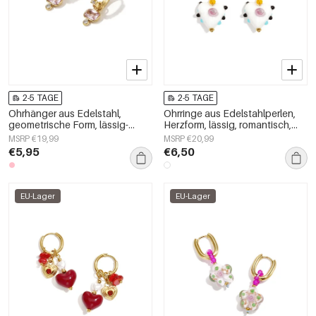
2-5 TAGE
2-5 TAGE
Ohrhänger aus Edelstahl,
Ohrringe aus Edelstahlperlen,
geometrische Form, lässig-
Herzform, lässig, romantisch,
schlichte Serie, Damenschmuck
Damenschmuck
MSRP €19,99
MSRP €20,99
€5,95
€6,50
EU-Lager
EU-Lager