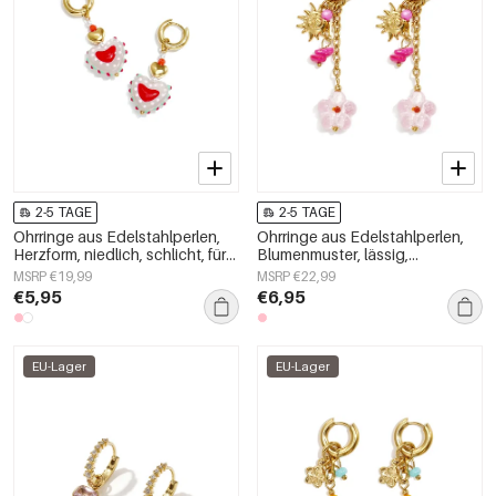
2-5 TAGE
2-5 TAGE
Ohrringe aus Edelstahlperlen,
Ohrringe aus Edelstahlperlen,
Herzform, niedlich, schlicht, für
Blumenmuster, lässig,
jeden Tag, Damenschmuck
Urlaub/Strand, romantische
MSRP €19,99
MSRP €22,99
Serie, Damenschmuck
€5,95
€6,95
EU-Lager
EU-Lager