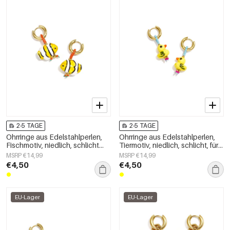
2-5 TAGE
2-5 TAGE
Ohrringe aus Edelstahlperlen,
Ohrringe aus Edelstahlperlen,
Fischmotiv, niedlich, schlicht
Tiermotiv, niedlich, schlicht, für
und elegant, Damenschmuck
den Alltag, Damenschmuck
MSRP €14,99
MSRP €14,99
€4,50
€4,50
EU-Lager
EU-Lager