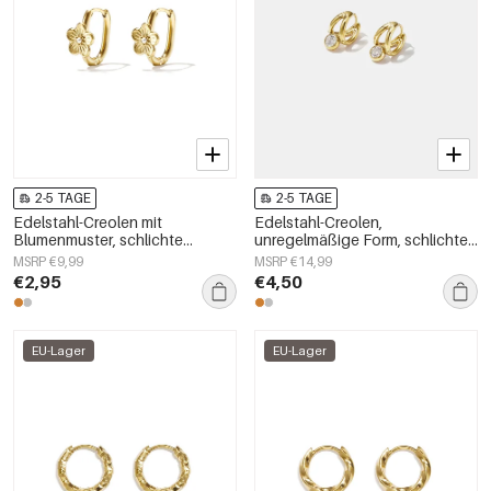
2-5 TAGE
2-5 TAGE
Edelstahl-Creolen mit
Edelstahl-Creolen,
Blumenmuster, schlichte
unregelmäßige Form, schlichte
Alltags-Serie, Damenschmuck
Alltags-Serie, Damenschmuck
MSRP €9,99
MSRP €14,99
€2,95
€4,50
EU-Lager
EU-Lager