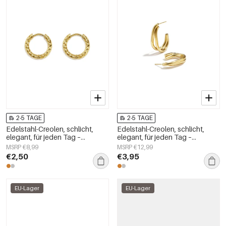
2-5 TAGE
2-5 TAGE
Edelstahl-Creolen, schlicht,
Edelstahl-Creolen, schlicht,
elegant, für jeden Tag –
elegant, für jeden Tag –
Damenschmuck
Damenschmuck
MSRP €8,99
MSRP €12,99
€2,50
€3,95
EU-Lager
EU-Lager