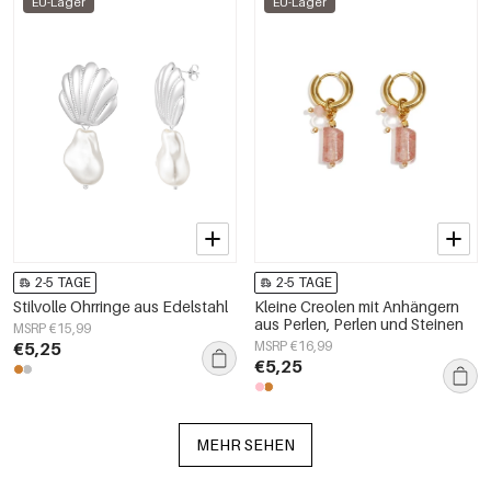
EU-Lager
EU-Lager
2-5 TAGE
2-5 TAGE
Stilvolle Ohrringe aus Edelstahl
Kleine Creolen mit Anhängern
aus Perlen, Perlen und Steinen
MSRP €15,99
€5,25
MSRP €16,99
€5,25
MEHR SEHEN