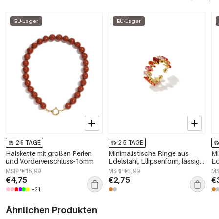
EU-Lager
EU-Lager
2-5 TAGE
2-5 TAGE
Halskette mit großen Perlen
Minimalistische Ringe aus
Mi
und Vorderverschluss-15mm
Edelstahl, Ellipsenform, lässige
Ed
und schlichte Serie für Damen –
sc
MSRP €15,99
MSRP €8,99
MS
Schmuck für jeden Tag
D
€4,75
€2,75
€
+21
Ähnlichen Produkten