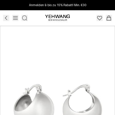
Anmelden & bis zu 15% Rabatt! Min. €30
B2B WHOLESALER