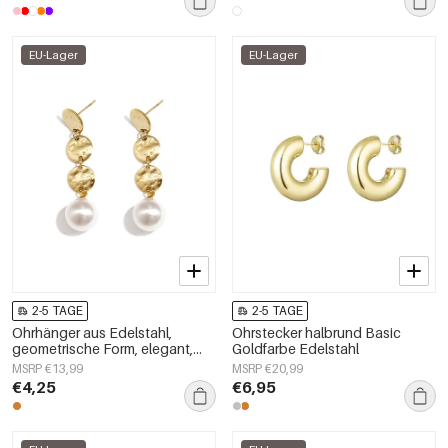
EU-Lager
EU-Lager
2-5 TAGE
2-5 TAGE
Ohrhänger aus Edelstahl,
Ohrstecker halbrund Basic
geometrische Form, elegant,
Goldfarbe Edelstahl
schlicht und alltagstauglich –
MSRP €13,99
MSRP €20,99
Damenschmuck
€4,25
€6,95