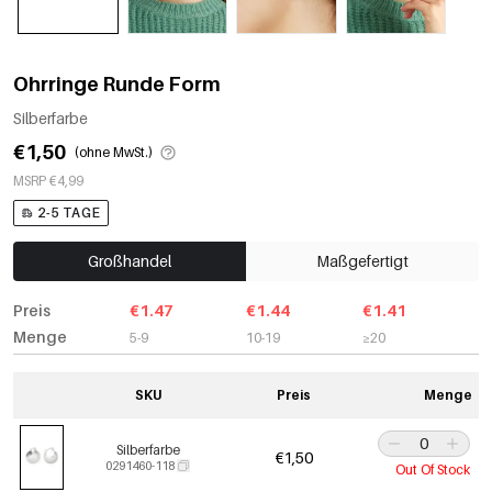
Ohrringe Runde Form
Silberfarbe
€1,50
(ohne MwSt.)
MSRP €4,99
2-5 TAGE
Großhandel
Maßgefertigt
Preis
€1.47
€1.44
€1.41
Menge
5-9
10-19
≥20
SKU
Preis
Menge
Silberfarbe
€1,50
0291460-118
Out Of Stock