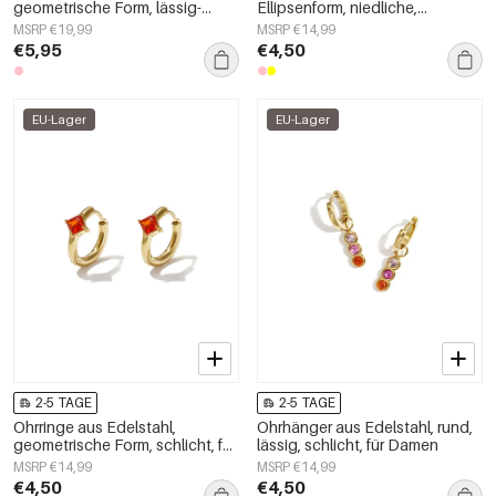
geometrische Form, lässig-
Ellipsenform, niedliche,
schlichte Serie, Damenschmuck
schlichte Alltags-Serie,
MSRP €19,99
MSRP €14,99
Damenschmuck
€5,95
€4,50
EU-Lager
EU-Lager
2-5 TAGE
2-5 TAGE
Ohrringe aus Edelstahl,
Ohrhänger aus Edelstahl, rund,
geometrische Form, schlicht, für
lässig, schlicht, für Damen
jeden Tag, schlichte Kollektion,
MSRP €14,99
MSRP €14,99
Damenschmuck
€4,50
€4,50