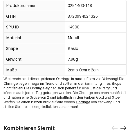
Produktnummer
0291460-118
GTIN
8720994021325
SPU ID
14900
Material
Metall
Shape
Basic
Gewicht
7.98g
Maße
2cm x 0cm x 2cm
Wie trendy sind diese goldenen Ohrringe in runder Form von Yehwang! Die
Ohrringe liegen mega im Trend und sollten in der Sammlung Ihres Shops
nicht fehlen! Die Ohrringe eignen sich perfekt für eine lustige Party und
können auch jeden Tag getragen werden. Die Ohrringe bestehen aus Metall
und haben eine Größe von 2 cm! Erhältlich in den Farben Gold und Silber.
Werfen Sie einen kurzen Blick auf alle coolen
Ohrringe
von Yehwang und
stellen Sie Ihre Lieblingskollektion zusammen!
Kombinieren Sie mit