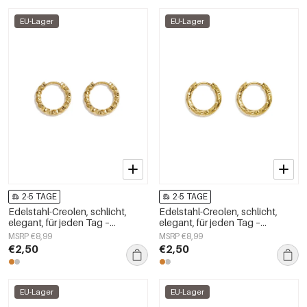
EU-Lager
EU-Lager
2-5 TAGE
2-5 TAGE
Edelstahl-Creolen, schlicht,
Edelstahl-Creolen, schlicht,
elegant, für jeden Tag –
elegant, für jeden Tag –
Damenschmuck
Damenschmuck
MSRP €8,99
MSRP €8,99
€2,50
€2,50
EU-Lager
EU-Lager