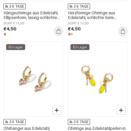
2-5 TAGE
2-5 TAGE
Hängeohrringe aus Edelstahl,
Herzförmige Ohrringe aus
Ellipsenform, lässig-schlichte
Edelstahl, schlichte Serie
Serie, Damenschmuck
„Damenschmuck“
MSRP €14,99
MSRP €14,99
€4,50
€4,50
EU-Lager
EU-Lager
2-5 TAGE
2-5 TAGE
Ohrhänger aus Edelstahl,
Ohrringe aus Edelstahlperlen in