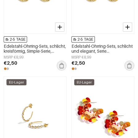
2-5 TAGE
2-5 TAGE
Edelstahl-Ohrring-Sets, schlicht,
Edelstahl-Ohrring-Sets, schlicht
kreisförmig, Simple-Serie,
und elegant, Serie
Damenschmuck
„Damenschmuck“
MSRP €8,99
MSRP €8,99
€2,50
€2,50
EU-Lager
EU-Lager