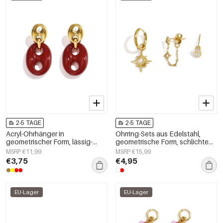
2-5 TAGE
2-5 TAGE
Acryl-Ohrhänger in
Ohrring-Sets aus Edelstahl,
geometrischer Form, lässig-
geometrische Form, schlichte
schlichte Serie, Damenschmuck
Alltags-Serie, Damenschmuck
MSRP €11,99
MSRP €15,99
€3,75
€4,95
EU-Lager
EU-Lager