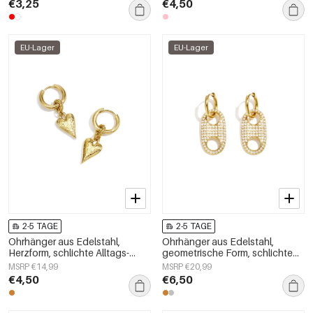
€3,25
€4,50
EU-Lager
EU-Lager
2-5 TAGE
2-5 TAGE
Ohrhänger aus Edelstahl,
Ohrhänger aus Edelstahl,
Herzform, schlichte Alltags-
geometrische Form, schlichte
Serie, Damenschmuck
Alltags-Serie, Damenschmuck
MSRP €14,99
MSRP €20,99
€4,50
€6,50