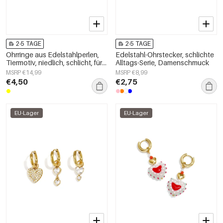
2-5 TAGE
2-5 TAGE
Ohrringe aus Edelstahlperlen,
Edelstahl-Ohrstecker, schlichte
Tiermotiv, niedlich, schlicht, für
Alltags-Serie, Damenschmuck
den Alltag, Damenschmuck
MSRP €14,99
MSRP €8,99
€4,50
€2,75
EU-Lager
EU-Lager