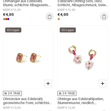
Ohrhänger aus Edelstahl,
Edelstahl-Ohrring-Sets, Herz,
Blume, schlichte Alltagsserie,
Schlicht, Alltagsschmuck, Serie,
Damenschmuck
Damenschmuck
MSRP €15,99
MSRP €15,99
€4,95
€4,95
EU-Lager
EU-Lager
2-5 TAGE
2-5 TAGE
Ohrstecker aus Edelstahl,
Ohrringe aus Edelstahlperlen,
geometrische Form, schlichte
Blumenmuster, niedlich,
Alltags-Serie, Damenschmuck
schlicht, Damenschmuck
MSRP €10,99
MSRP €14,99