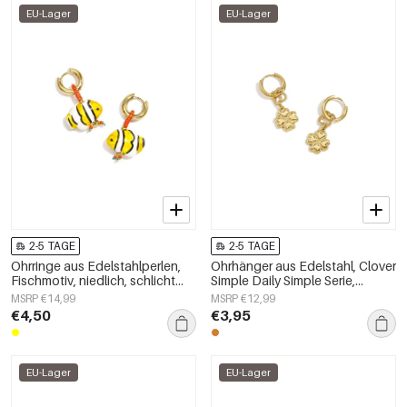
EU-Lager
EU-Lager
2-5 TAGE
2-5 TAGE
Ohrringe aus Edelstahlperlen,
Ohrhänger aus Edelstahl, Clover
Fischmotiv, niedlich, schlicht
Simple Daily Simple Serie,
und elegant, Damenschmuck
Damenschmuck
MSRP €14,99
MSRP €12,99
€4,50
€3,95
EU-Lager
EU-Lager