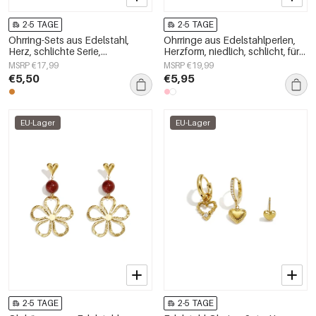
2-5 TAGE
2-5 TAGE
Ohrring-Sets aus Edelstahl,
Ohrringe aus Edelstahlperlen,
Herz, schlichte Serie,
Herzform, niedlich, schlicht, für
Damenschmuck
jeden Tag, Damenschmuck
MSRP €17,99
MSRP €19,99
€5,50
€5,95
EU-Lager
EU-Lager
2-5 TAGE
2-5 TAGE