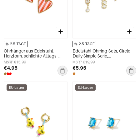
2-5 TAGE
2-5 TAGE
Ohrhänger aus Edelstahl,
Edelstahl-Ohrring-Sets, Circle
Herzform, schlichte Alltags-
Daily Simple Serie,
Serie, Damenschmuck
Damenschmuck
MSRP €15,99
MSRP €19,99
€4,95
€5,95
EU-Lager
EU-Lager