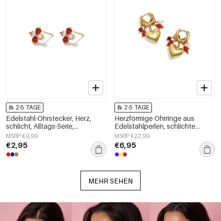
2-5 TAGE
2-5 TAGE
Edelstahl-Ohrstecker, Herz,
Herzförmige Ohrringe aus
schlicht, Alltags-Serie,
Edelstahlperlen, schlichte
Damenschmuck
Alltags-Serie, Damenschmuck
MSRP €9,99
MSRP €22,99
€2,95
€6,95
MEHR SEHEN