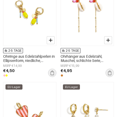
2-5 TAGE
2-5 TAGE
Ohrringe aus Edelstahlperlen in
Ohrhänger aus Edelstahl,
Ellipsenform, niedliche,
Muschel, schlichte Serie,
schlichte Alltags-Serie,
Damenschmuck
MSRP €14,99
MSRP €15,99
Damenschmuck
€4,50
€4,95
EU-Lager
EU-Lager