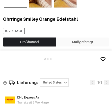
Ohrringe Smiley Orange Edelstahl
2-5 TAGE
Großhandel
Maßgefertigt
ADD
Lieferung:
1/1
United States
DHL Express Air
Transitzeit 2 Werktage