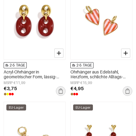
2-5 TAGE
2-5 TAGE
Acryl-Ohrhänger in
Ohrhänger aus Edelstahl,
geometrischer Form, lässig-
Herzform, schlichte Alltags-
schlichte Serie, Damenschmuck
Serie, Damenschmuck
MSRP €11,99
MSRP €15,99
€3,75
€4,95
EU-Lager
EU-Lager