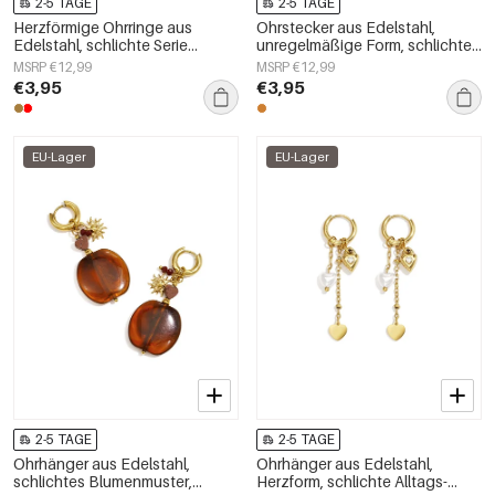
2-5 TAGE
2-5 TAGE
Herzförmige Ohrringe aus
Ohrstecker aus Edelstahl,
Edelstahl, schlichte Serie
unregelmäßige Form, schlichte
„Damenschmuck“
Alltags-Serie, Damenschmuck
MSRP €12,99
MSRP €12,99
€3,95
€3,95
EU-Lager
EU-Lager
2-5 TAGE
2-5 TAGE
Ohrhänger aus Edelstahl,
Ohrhänger aus Edelstahl,
schlichtes Blumenmuster,
Herzform, schlichte Alltags-