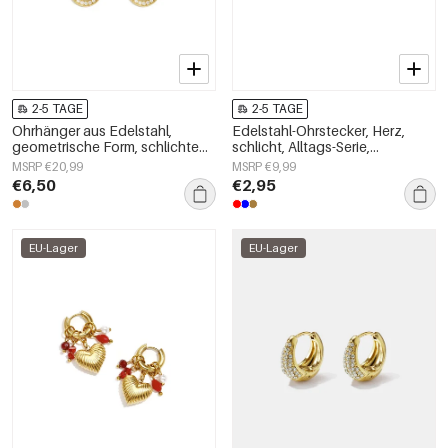
2-5 TAGE
2-5 TAGE
Ohrhänger aus Edelstahl,
Edelstahl-Ohrstecker, Herz,
geometrische Form, schlichte
schlicht, Alltags-Serie,
Alltags-Serie, Damenschmuck
Damenschmuck
MSRP €20,99
MSRP €9,99
€6,50
€2,95
EU-Lager
EU-Lager