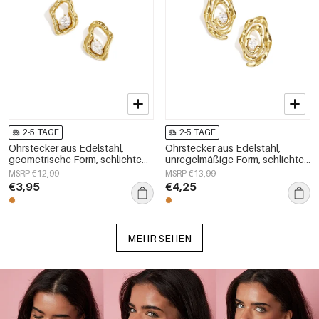
2-5 TAGE
2-5 TAGE
Ohrstecker aus Edelstahl,
Ohrstecker aus Edelstahl,
geometrische Form, schlichte
unregelmäßige Form, schlichte
Alltags-Serie, Damenschmuck
Alltags-Serie, Damenschmuck
MSRP €12,99
MSRP €13,99
€3,95
€4,25
MEHR SEHEN