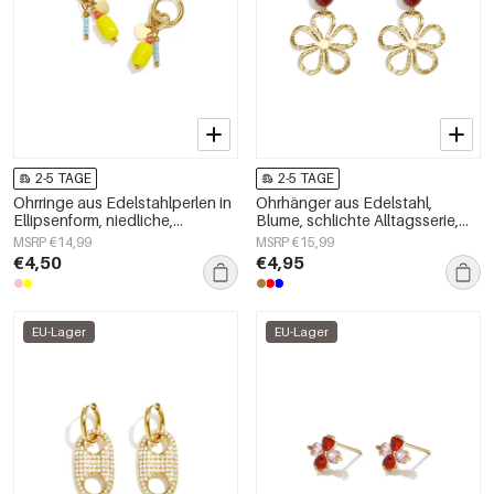
2-5 TAGE
2-5 TAGE
Ohrringe aus Edelstahlperlen in
Ohrhänger aus Edelstahl,
Ellipsenform, niedliche,
Blume, schlichte Alltagsserie,
schlichte Alltags-Serie,
Damenschmuck
MSRP €14,99
MSRP €15,99
Damenschmuck
€4,50
€4,95
EU-Lager
EU-Lager