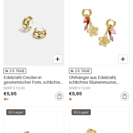
2-5 TAGE
2-5 TAGE
Edelstahl-Creolen in
Ohrhänger aus Edelstahl,
geometrischer Form, schlichte
schlichtes Blumenmuster,
Alltags-Serie, Damenschmuck
schlichte Alltags-Serie,
MSRP €19,99
MSRP €19,99
Damenschmuck
€5,95
€5,95
EU-Lager
EU-Lager