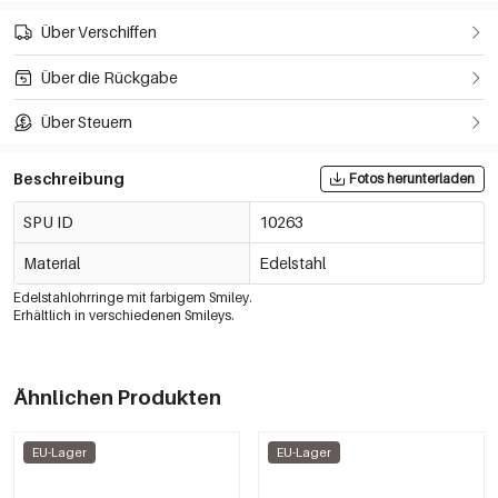
Über Verschiffen
Über die Rückgabe
Über Steuern
Beschreibung
Fotos herunterladen
SPU ID
10263
Material
Edelstahl
Edelstahlohrringe mit farbigem Smiley.
Erhältlich in verschiedenen Smileys.
Ähnlichen Produkten
EU-Lager
EU-Lager