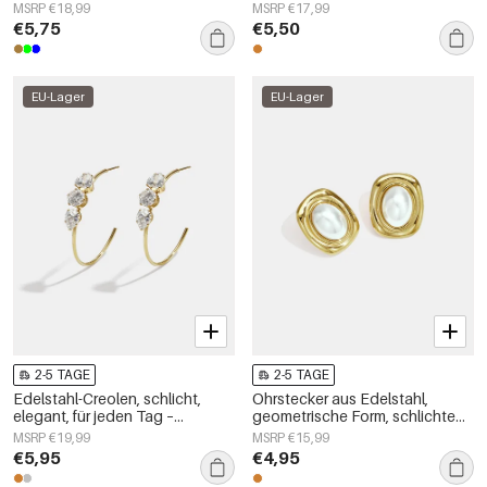
schlichte Alltags-Serie,
Serie, Damenschmuck
MSRP €18,99
MSRP €17,99
Damenschmuck
€5,75
€5,50
EU-Lager
EU-Lager
2-5 TAGE
2-5 TAGE
Edelstahl-Creolen, schlicht,
Ohrstecker aus Edelstahl,
elegant, für jeden Tag –
geometrische Form, schlichte
Damenschmuck
Alltags-Serie, Damenschmuck
MSRP €19,99
MSRP €15,99
€5,95
€4,95