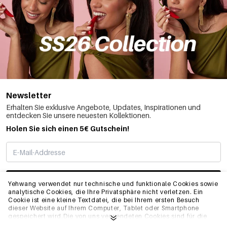
Newsletter
Erhalten Sie exklusive Angebote, Updates, Inspirationen und
entdecken Sie unsere neuesten Kollektionen.
Holen Sie sich einen 5€ Gutschein!
ABONNIEREN
Yehwang verwendet nur technische und funktionale Cookies sowie
analytische Cookies, die Ihre Privatsphäre nicht verletzen. Ein
Cookie ist eine kleine Textdatei, die bei Ihrem ersten Besuch
dieser Website auf Ihrem Computer, Tablet oder Smartphone
INFO
gespeichert wird.Die von uns verwendeten Cookies sind für die
technische Funktionalität der Website und Ihre