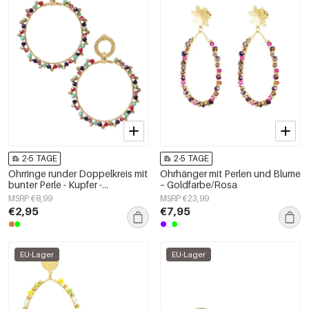
2-5 TAGE
2-5 TAGE
Ohrringe runder Doppelkreis mit
Ohrhänger mit Perlen und Blume
bunter Perle - Kupfer -
– Goldfarbe/Rosa
Goldfarbe/Bunt
MSRP €8,99
MSRP €23,99
€2,95
€7,95
EU-Lager
EU-Lager