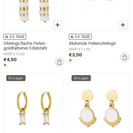
2-5 TAGE
2-5 TAGE
Ohrringe flache Perlen -
Blühende Perlenohrringe
goldfarbener Edelstahl
MSRP €11,99
MSRP €13,99
€3,50
€4,50
EU-Lager
EU-Lager