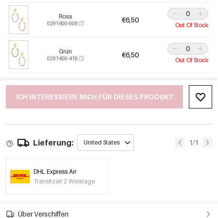
Rosa
€6,50
0291400-608
Out Of Stock
Grün
€6,50
0291400-418
Out Of Stock
ICH INTERESSIERE MICH FÜR DIESES PRODUKT
Lieferung:
1/1
United States
DHL Express Air
Transitzeit 2 Werktage
Über Verschiffen