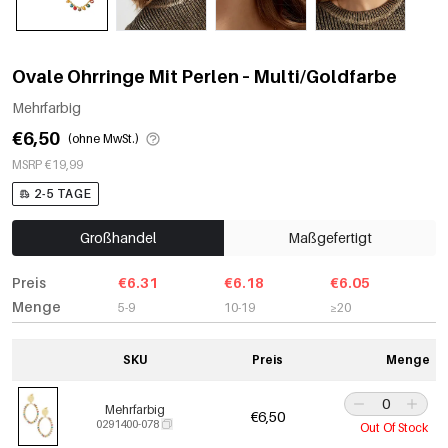
Ovale Ohrringe Mit Perlen – Multi/Goldfarbe
Mehrfarbig
€6,50
(ohne MwSt.)
MSRP €19,99
2-5 TAGE
Großhandel
Maßgefertigt
Preis
€6.31
€6.18
€6.05
Menge
5-9
10-19
≥20
SKU
Preis
Menge
Mehrfarbig
€6,50
0291400-078
Out Of Stock