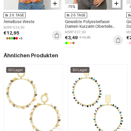
-75%
-
2-5 TAGE
2-5 TAGE
Ärmellose Weste
Gewebte Polyesterfaser
Ge
Damen Kurzarm Oberteile
Da
MSRP €34,99
Elegant Einfarbig
El
€12,95
MSRP €37,99
MS
Fr
€3,49
€
€13,95
+8
Ähnlichen Produkten
EU-Lager
EU-Lager