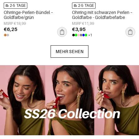
2-5 TAGE
2-5 TAGE
Ohrringe-Perlen-Bündel –
Ohrring mit schwarzen Perlen –
Goldfarbe/grün
Goldfarbe - Goldfarbefarbe
MSRP €18,99
MSRP €11,99
€6,25
€3,95
+1
MEHR SEHEN