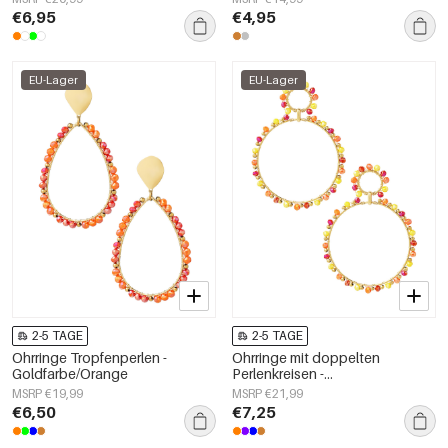
€6,95
€4,95
EU-Lager
EU-Lager
2-5 TAGE
2-5 TAGE
Ohrringe Tropfenperlen -
Ohrringe mit doppelten
Goldfarbe/Orange
Perlenkreisen -
Goldfarbe/Gelb/Rot
MSRP €19,99
MSRP €21,99
€6,50
€7,25