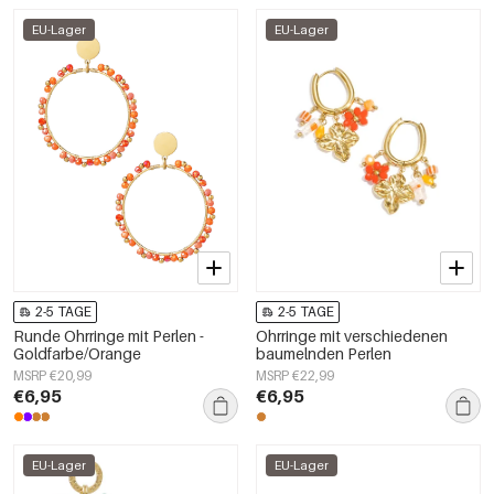
EU-Lager
EU-Lager
2-5 TAGE
2-5 TAGE
Runde Ohrringe mit Perlen -
Ohrringe mit verschiedenen
Goldfarbe/Orange
baumelnden Perlen
MSRP €20,99
MSRP €22,99
€6,95
€6,95
EU-Lager
EU-Lager