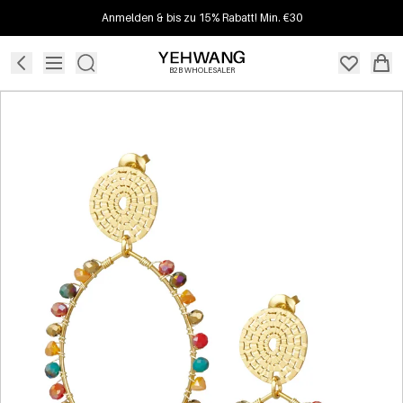
Anmelden & bis zu 15% Rabatt! Min. €30
B2B WHOLESALER