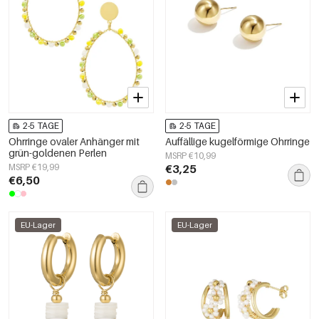
2-5 TAGE
2-5 TAGE
Ohrringe ovaler Anhänger mit
Auffällige kugelförmige Ohrringe
grün-goldenen Perlen
MSRP €10,99
MSRP €19,99
€3,25
€6,50
EU-Lager
EU-Lager