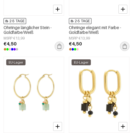
2-5 TAGE
2-5 TAGE
Ohrringe länglicher Stein -
Ohrringe elegant mit Farbe -
Goldfarbe/Weiß
Goldfarbe/Weiß
MSRP €13,99
MSRP €13,99
€4,50
€4,50
EU-Lager
EU-Lager