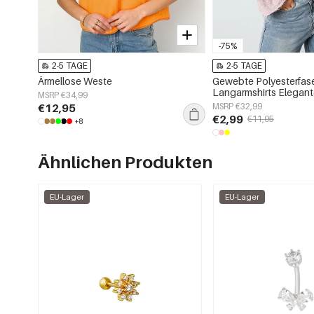
-75%
2-5 TAGE
2-5 TAGE
Ärmellose Weste
Gewebte Polyesterfas
Langarmshirts Elegant
MSRP €34,99
Frühling/Sommer
€12,95
MSRP €32,99
€2,99
€11,95
+8
Ähnlichen Produkten
EU-Lager
EU-Lager