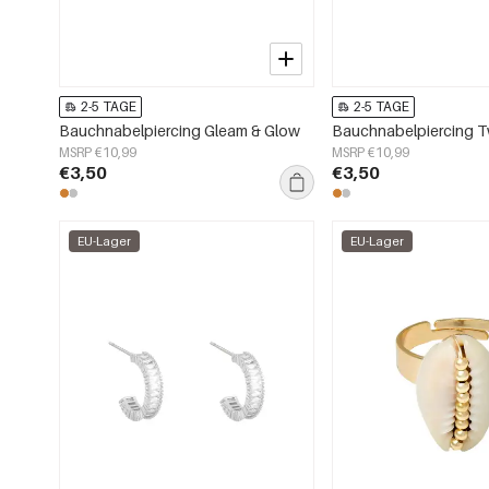
2-5 TAGE
2-5 TAGE
Bauchnabelpiercing Gleam & Glow
Bauchnabelpiercing Tw
MSRP €10,99
MSRP €10,99
€3,50
€3,50
EU-Lager
EU-Lager