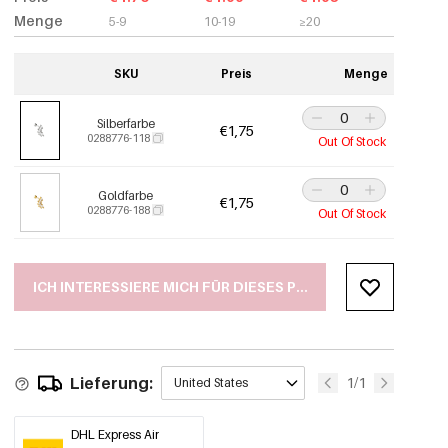
Menge
5-9
10-19
≥20
SKU
Preis
Menge
Silberfarbe
€1,75
0288776-118
Out Of Stock
Goldfarbe
€1,75
0288776-188
Out Of Stock
ICH INTERESSIERE MICH FÜR DIESES PRODUKT
Lieferung:
1/1
United States
DHL Express Air