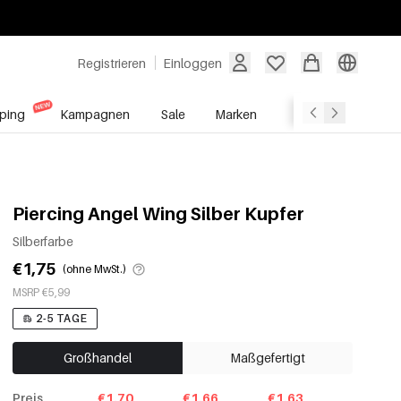
Registrieren
Einloggen
ping
Kampagnen
Sale
Marken
Grosshandelsdien
Piercing Angel Wing Silber Kupfer
Silberfarbe
€1,75
(ohne MwSt.)
MSRP €5,99
2-5 TAGE
Großhandel
Maßgefertigt
Preis
€1.70
€1.66
€1.63