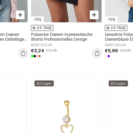
-75%
-75%
2-5 TAGE
2-5 TAGE
ern Damen
Polyester Damen Asymmetrische
Gewebte Polye
es Einfarbiges
Shorts Professionelles Design
Damenbluse El
Frühling/Somm
MSRP €34,99
MSRP €63,99
€3,24
€5,99
€12,95
€23,95
EU-Lager
EU-Lager