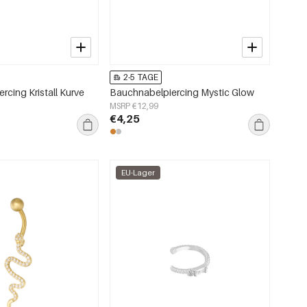
2-5 TAGE
rcing Kristall Kurve
Bauchnabelpiercing Mystic Glow
MSRP €12,99
€4,25
EU-Lager