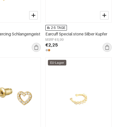
2-5 TAGE
ercing Schlangengeist
Earcuff Special stone Silber Kupfer
MSRP €6,99
€2,25
EU-Lager