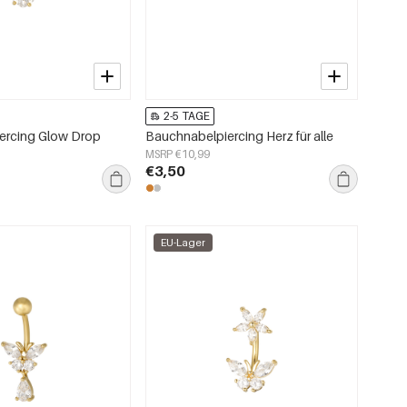
2-5 TAGE
ercing Glow Drop
Bauchnabelpiercing Herz für alle
MSRP €10,99
€3,50
EU-Lager