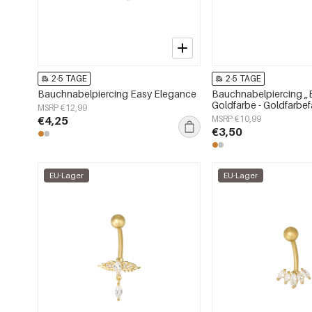
2-5 TAGE
2-5 TAGE
Bauchnabelpiercing Easy Elegance
Bauchnabelpiercing „
Goldfarbe - Goldfarbe
MSRP €12,99
€4,25
MSRP €10,99
€3,50
EU-Lager
EU-Lager