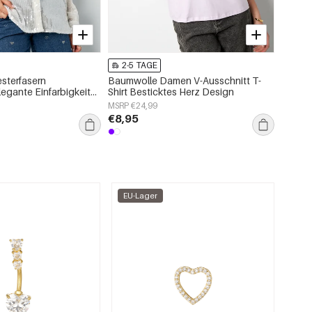
2-5 TAGE
2-5
sterfasern
Baumwolle Damen V-Ausschnitt T-
Gestri
egante Einfarbigkeit
Shirt Besticktes Herz Design
Strick
er
MSRP €24,99
MSRP €
€8,95
€13,
EU-Lager