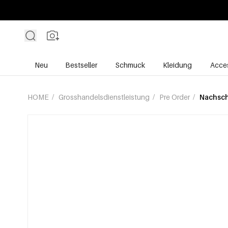
Neu
Bestseller
Schmuck
Kleidung
Acces
HOME
/
Grosshandelsdienstleistung
/
Pre Order
/
Nachsc