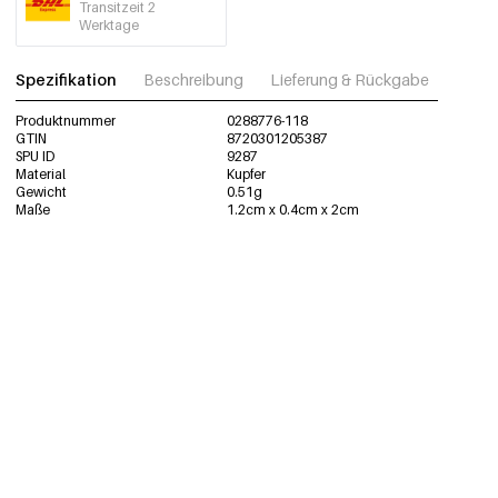
Transitzeit 2
Werktage
Spezifikation
Beschreibung
Lieferung & Rückgabe
Fotos
Produktnummer
0288776-118
GTIN
8720301205387
SPU ID
9287
Material
Kupfer
Gewicht
0.51g
Maße
1.2cm x 0.4cm x 2cm