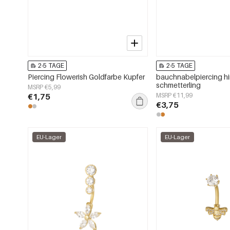
2-5 TAGE
2-5 TAGE
Piercing Flowerish Goldfarbe Kupfer
bauchnabelpiercing h
schmetterling
MSRP €5,99
€1,75
MSRP €11,99
€3,75
EU-Lager
EU-Lager