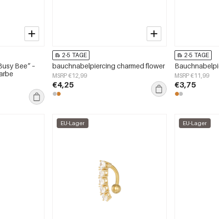
2-5 TAGE
2-5 TAGE
Busy Bee“ –
bauchnabelpiercing charmed flower
Bauchnabelpie
farbe
MSRP €12,99
MSRP €11,99
€4,25
€3,75
EU-Lager
EU-Lager