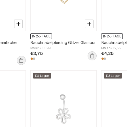
2-5 TAGE
2-5 TAGE
immlischer
Bauchnabelpiercing Glitzer Glamour
Bauchnabelpi
MSRP €11,99
MSRP €12,99
€3,75
€4,25
EU-Lager
EU-Lager