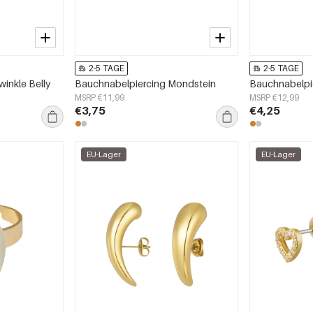
2-5 TAGE
2-5 TAGE
inkle Belly
Bauchnabelpiercing Mondstein
Bauchnabelpi
MSRP €11,99
MSRP €12,99
€3,75
€4,25
EU-Lager
EU-Lager