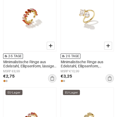
2-5 TAGE
2-5 TAGE
Minimalistische Ringe aus
Minimalistische Ringe aus
Edelstahl, Ellipsenform, lässige
Edelstahl, Ellipsenform,
und schlichte Serie für Damen –
schlichte Alltags-Serie,
MSRP €8,99
MSRP €10,99
Schmuck für jeden Tag
Damenschmuck
€2,75
€3,25
EU-Lager
EU-Lager