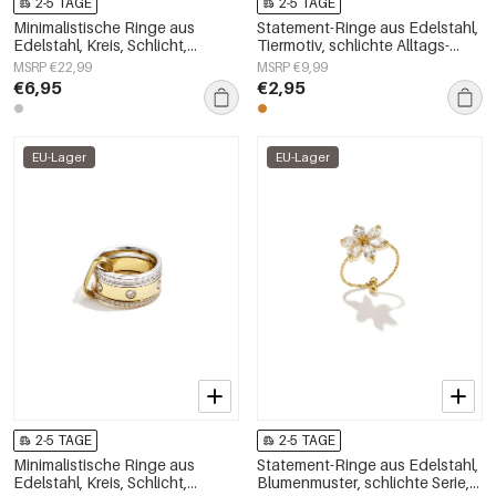
2-5 TAGE
2-5 TAGE
Minimalistische Ringe aus
Statement-Ringe aus Edelstahl,
Edelstahl, Kreis, Schlicht,
Tiermotiv, schlichte Alltags-
Alltagsschmuck,
Serie, Damenschmuck
MSRP €22,99
MSRP €9,99
Damenschmuck
€6,95
€2,95
EU-Lager
EU-Lager
2-5 TAGE
2-5 TAGE
Minimalistische Ringe aus
Statement-Ringe aus Edelstahl,
Edelstahl, Kreis, Schlicht,
Blumenmuster, schlichte Serie,