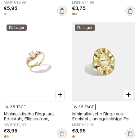
Alltagsschmuck,
Damenschmuck
MSRP €19,99
MSRP €11,99
Damenschmuck
€5,95
€3,75
EU-Lager
EU-Lager
2-5 TAGE
2-5 TAGE
Minimalistische Ringe aus
Minimalistische Ringe aus
Edelstahl, Ellipsenform,
Edelstahl, unregelmäßige Form,
schlichte Alltags-Serie,
schlichte Alltags-Serie,
MSRP €12,99
MSRP €12,99
Damenschmuck
Damenschmuck
€3,95
€3,95