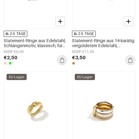
2-5 TAGE
2-5 TAGE
Statement-Ringe aus Edelstahl,
Statement-Ringe aus 14-karätig
Schlangenmotiv, klassisch, für
vergoldetem Edelstahl,
festliche Anlässe/Partys,
Herzmotiv, schlichte
MSRP €8,99
MSRP €11,99
luxuriöse Damenschmuckserie
Alltagskollektion,
€2,50
€3,50
Damenschmuck
EU-Lager
EU-Lager