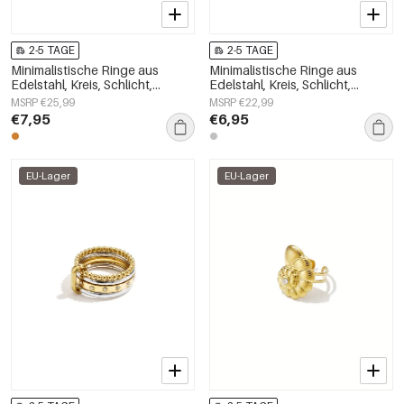
2-5 TAGE
2-5 TAGE
Minimalistische Ringe aus
Minimalistische Ringe aus
Edelstahl, Kreis, Schlicht,
Edelstahl, Kreis, Schlicht,
Alltagsschmuck,
Alltagsschmuck,
MSRP €25,99
MSRP €22,99
Damenschmuck
Damenschmuck
€7,95
€6,95
EU-Lager
EU-Lager