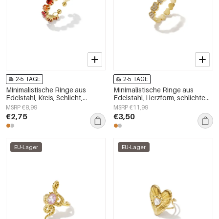
2-5 TAGE
2-5 TAGE
Minimalistische Ringe aus
Minimalistische Ringe aus
Edelstahl, Kreis, Schlicht,
Edelstahl, Herzform, schlichte
Alltagsschmuck,
Alltags-Serie, Damenschmuck
MSRP €8,99
MSRP €11,99
Damenschmuck
€2,75
€3,50
EU-Lager
EU-Lager