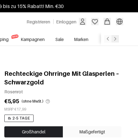
 bis zu 15% Rabatt! Min. €30
Registrieren
Einloggen
ping
Kampagnen
Sale
Marken
Grosshandelsdien
Rechteckige Ohrringe Mit Glasperlen –
Schwarzgold
Rosenrot
€5,95
(ohne MwSt.)
MSRP €17,99
2-5 TAGE
Großhandel
Maßgefertigt