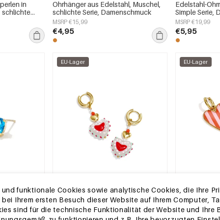
perlen in
Ohrhänger aus Edelstahl, Muschel,
Edelstahl-Ohrr
, schlichte
schlichte Serie, Damenschmuck
Simple Serie
schmuck
MSRP €15,99
MSRP €19,99
€4,95
€5,95
EU-Lager
EU-Lager
nd funktionale Cookies sowie analytische Cookies, die Ihre Priv
die bei Ihrem ersten Besuch dieser Website auf Ihrem Computer, 
2-5 TAGE
2-5 TAGE
es sind für die technische Funktionalität der Website und Ihre
schlichte
Ohrringe aus Edelstahlperlen,
Ohrhänger aus
dnungsgemäß zu funktionieren und z.B. Ihre bevorzugten Einstel