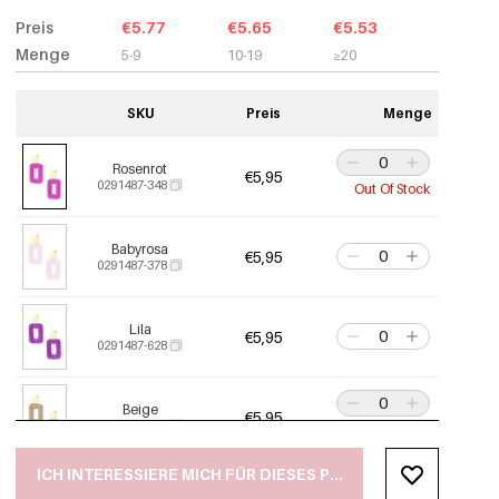
Preis
€5.77
€5.65
€5.53
Menge
5-9
10-19
≥20
SKU
Preis
Menge
Rosenrot
€5,95
0291487-348
Out Of Stock
Babyrosa
€5,95
0291487-378
Lila
€5,95
0291487-628
Beige
€5,95
0291487-528
Out Of Stock
ICH INTERESSIERE MICH FÜR DIESES PRODUKT
Weiß
€5,95