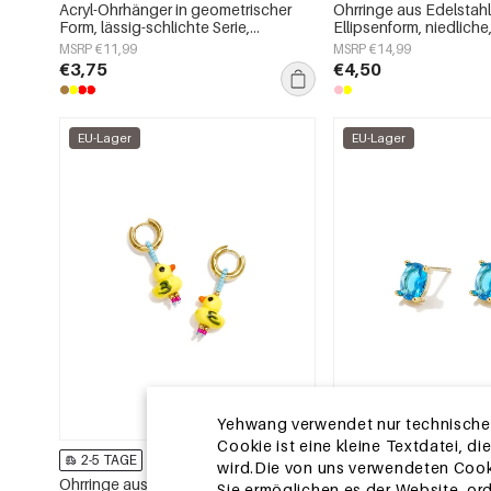
Acryl-Ohrhänger in geometrischer
Ohrringe aus Edelstahl
Form, lässig-schlichte Serie,
Ellipsenform, niedliche
Damenschmuck
Alltags-Serie, Damen
MSRP €11,99
MSRP €14,99
€3,75
€4,50
EU-Lager
EU-Lager
Yehwang verwendet nur technische u
Cookie ist eine kleine Textdatei, 
2-5 TAGE
2-5 TAGE
wird.Die von uns verwendeten Cooki
Ohrringe aus Edelstahlperlen,
Edelstahl-Ohrstecker, 
Sie ermöglichen es der Website, or