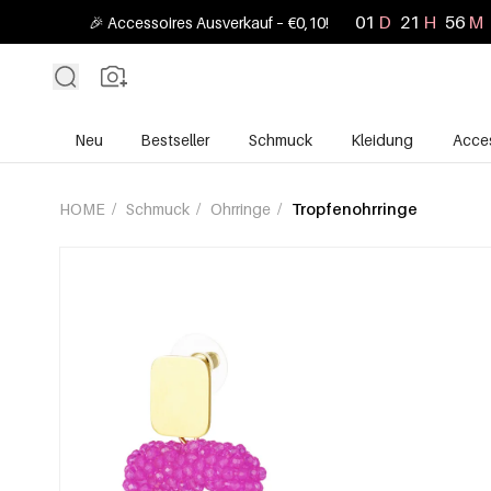
01
D
21
H
56
M
🎉 Accessoires Ausverkauf – €0,10!
Neu
Bestseller
Schmuck
Kleidung
Acces
HOME
/
Schmuck
/
Ohrringe
/
Tropfenohrringe