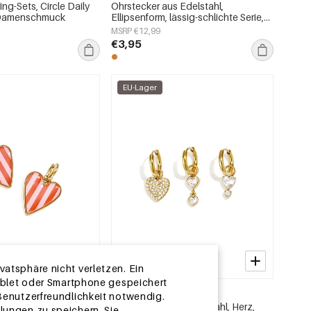
ing-Sets, Circle Daily
Ohrstecker aus Edelstahl,
, Damenschmuck
Ellipsenform, lässig-schlichte Serie,
Damenschmuck
MSRP €12,99
€3,95
EU-Lager
atsphäre nicht verletzen. Ein
Tablet oder Smartphone gespeichert
2-5 TAGE
 Benutzerfreundlichkeit notwendig.
 Edelstahl, Herzform,
Ohrring-Sets aus Edelstahl, Herz,
lungen zu speichern. Sie