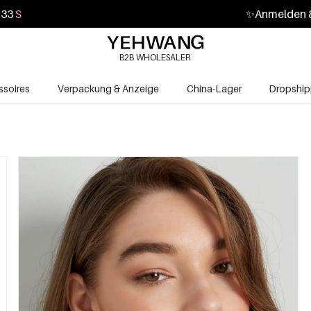
31
S
✨
Anmelden &
B2B WHOLESALER
soires
Verpackung & Anzeige
China-Lager
Dropship