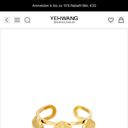
Anmelden & bis zu 15% Rabatt! Min. €30
B2B WHOLESALER