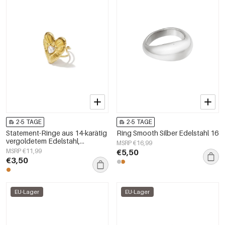
2-5 TAGE
2-5 TAGE
Statement-Ringe aus 14-karätig
Ring Smooth Silber Edelstahl 16
vergoldetem Edelstahl,
MSRP €16,99
Herzmotiv, schlichte
MSRP €11,99
€5,50
Alltagskollektion,
€3,50
Damenschmuck
EU-Lager
EU-Lager