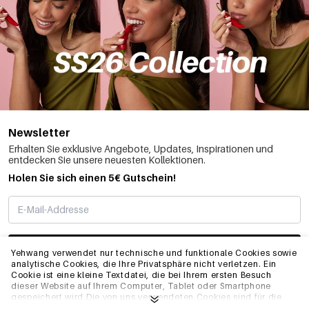
Newsletter
Erhalten Sie exklusive Angebote, Updates, Inspirationen und
entdecken Sie unsere neuesten Kollektionen.
Holen Sie sich einen 5€ Gutschein!
ABONNIEREN
Yehwang verwendet nur technische und funktionale Cookies sowie
analytische Cookies, die Ihre Privatsphäre nicht verletzen. Ein
Cookie ist eine kleine Textdatei, die bei Ihrem ersten Besuch
dieser Website auf Ihrem Computer, Tablet oder Smartphone
INFO
gespeichert wird.Die von uns verwendeten Cookies sind für die
technische Funktionalität der Website und Ihre