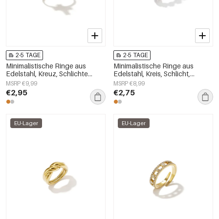
2-5 TAGE
2-5 TAGE
Minimalistische Ringe aus
Minimalistische Ringe aus
Edelstahl, Kreuz, Schlichte
Edelstahl, Kreis, Schlicht,
Alltags-Serie, Damenschmuck
Alltagsschmuck,
MSRP €9,99
MSRP €8,99
Damenschmuck
€2,95
€2,75
EU-Lager
EU-Lager