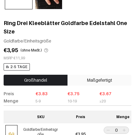
Ring Drei Kleeblätter Goldfarbe Edelstahl One
Size
Goldfarbe/Einheitsgröße
€3,95
(ohne MwSt.)
MSRP €11,99
2-5 TAGE
Großhandel
Maßgefertigt
Preis
€3.83
€3.75
€3.67
Menge
5-9
10-19
≥20
SKU
Preis
Menge
Goldfarbe/Einheitsgr
€3,95
öße