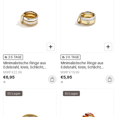
2-5 TAGE
2-5 TAGE
Minimalistische Ringe aus
Minimalistische Ringe aus
Edelstahl, Kreis, Schlicht,
Edelstahl, Kreis, Schlicht,
Alltagsschmuck,
Alltagsschmuck,
MSRP €22,99
MSRP €19,99
Damenschmuck
Damenschmuck
€6,95
€5,95
EU-Lager
EU-Lager