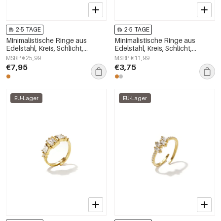
2-5 TAGE
2-5 TAGE
Minimalistische Ringe aus
Minimalistische Ringe aus
Edelstahl, Kreis, Schlicht,
Edelstahl, Kreis, Schlicht,
Alltagsschmuck,
Alltagsschmuck,
MSRP €25,99
MSRP €11,99
Damenschmuck
Damenschmuck
€7,95
€3,75
EU-Lager
EU-Lager