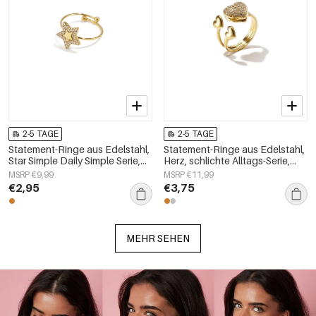
2-5 TAGE
2-5 TAGE
Statement-Ringe aus Edelstahl,
Statement-Ringe aus Edelstahl,
Star Simple Daily Simple Serie,
Herz, schlichte Alltags-Serie,
Damenschmuck
Damenschmuck
MSRP €9,99
MSRP €11,99
€2,95
€3,75
MEHR SEHEN