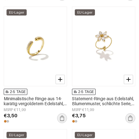
EU-Lager
EU-Lager
2-5 TAGE
2-5 TAGE
Minimalistische Ringe aus 14-
Statement-Ringe aus Edelstahl,
karätig vergoldetem Edelstahl,
Blumenmuster, schlichte Serie,
kreisförmig, lässig,
Damenschmuck
MSRP €11,99
MSRP €11,99
alltagstauglich, schlichte Serie,
€3,50
€3,75
Damenschmuck
EU-Lager
EU-Lager