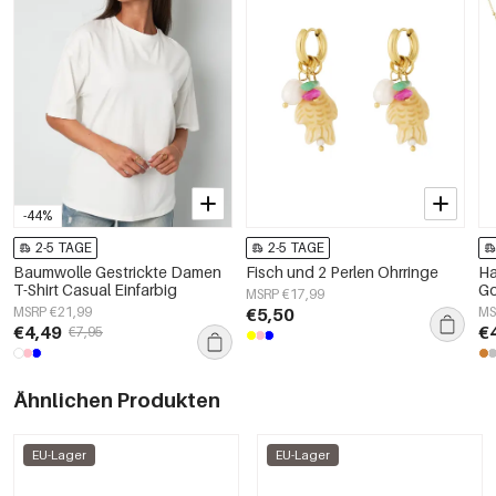
-44%
2-5 TAGE
2-5 TAGE
Baumwolle Gestrickte Damen
Fisch und 2 Perlen Ohrringe
Ha
T-Shirt Casual Einfarbig
Go
MSRP €17,99
MSRP €21,99
€5,50
MS
€4,49
€
€7,95
Ähnlichen Produkten
EU-Lager
EU-Lager