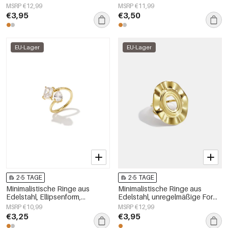
schlichte Alltags-Serie,
Alltags-Serie, Damenschmuck
MSRP €12,99
MSRP €11,99
Damenschmuck
€3,95
€3,50
EU-Lager
EU-Lager
2-5 TAGE
2-5 TAGE
Minimalistische Ringe aus
Minimalistische Ringe aus
Edelstahl, Ellipsenform,
Edelstahl, unregelmäßige Form,
schlichte Alltags-Serie,
schlichte Alltags-Serie,
MSRP €10,99
MSRP €12,99
Damenschmuck
Damenschmuck
€3,25
€3,95