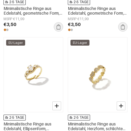
2-5 TAGE
2-5 TAGE
Minimalistische Ringe aus
Minimalistische Ringe aus
Edelstahl, geometrische Form,
Edelstahl, geometrische Form,
schlichte Alltags-Serie,
schlichte Alltags-Serie,
MSRP €11,99
MSRP €11,99
Damenschmuck
Damenschmuck
€3,50
€3,50
EU-Lager
EU-Lager
2-5 TAGE
2-5 TAGE
Minimalistische Ringe aus
Minimalistische Ringe aus
Edelstahl, Ellipsenform,
Edelstahl, Herzform, schlichte