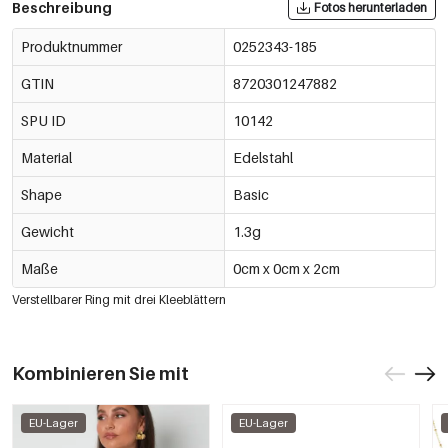
Beschreibung
Fotos herunterladen
Produktnummer
0252343-185
GTIN
8720301247882
SPU ID
10142
Material
Edelstahl
Shape
Basic
Gewicht
1.3g
Maße
0cm x 0cm x 2cm
Verstellbarer Ring mit drei Kleeblättern
Kombinieren Sie mit
EU-Lager
EU-Lager