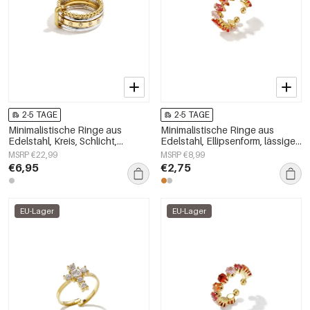
2-5 TAGE
2-5 TAGE
Minimalistische Ringe aus
Minimalistische Ringe aus
Edelstahl, Kreis, Schlicht,
Edelstahl, Ellipsenform, lässige
Alltagsschmuck,
und schlichte Serie für Damen –
MSRP €22,99
MSRP €8,99
Damenschmuck
Schmuck für jeden Tag
€6,95
€2,75
EU-Lager
EU-Lager