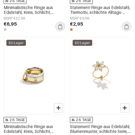
2-5 TAGE
2-5 TAGE
Minimalistische Ringe aus
Statement-Ringe aus Edelstahl,
Edelstahl, Kreis, Schlicht,
Tiermotiv, schlichte Alltags-
Alltagsschmuck,
Serie, Damenschmuck
MSRP €22,99
MSRP €9,99
Damenschmuck
€6,95
€2,95
EU-Lager
EU-Lager
2-5 TAGE
2-5 TAGE
Minimalistische Ringe aus
Statement-Ringe aus Edelstahl,
Edelstahl, Kreis, Schlicht,
Blumenmuster, schlichte Serie,