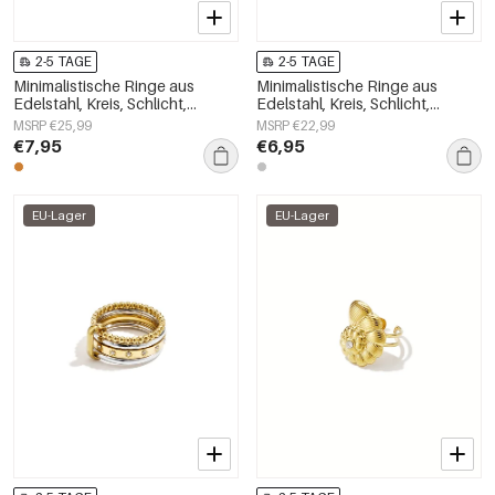
2-5 TAGE
2-5 TAGE
Minimalistische Ringe aus
Minimalistische Ringe aus
Edelstahl, Kreis, Schlicht,
Edelstahl, Kreis, Schlicht,
Alltagsschmuck,
Alltagsschmuck,
MSRP €25,99
MSRP €22,99
Damenschmuck
Damenschmuck
€7,95
€6,95
EU-Lager
EU-Lager