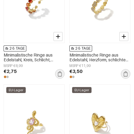
2-5 TAGE
2-5 TAGE
Minimalistische Ringe aus
Minimalistische Ringe aus
Edelstahl, Kreis, Schlicht,
Edelstahl, Herzform, schlichte
Alltagsschmuck,
Alltags-Serie, Damenschmuck
MSRP €8,99
MSRP €11,99
Damenschmuck
€2,75
€3,50
EU-Lager
EU-Lager