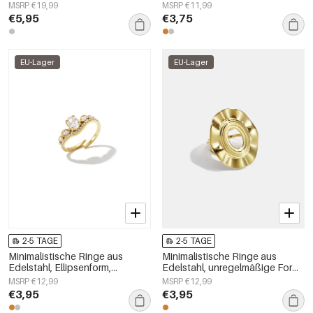
Alltagsschmuck,
Damenschmuck
MSRP €19,99
MSRP €11,99
Damenschmuck
€5,95
€3,75
EU-Lager
EU-Lager
2-5 TAGE
2-5 TAGE
Minimalistische Ringe aus
Minimalistische Ringe aus
Edelstahl, Ellipsenform,
Edelstahl, unregelmäßige Form,
schlichte Alltags-Serie,
schlichte Alltags-Serie,
MSRP €12,99
MSRP €12,99
Damenschmuck
Damenschmuck
€3,95
€3,95