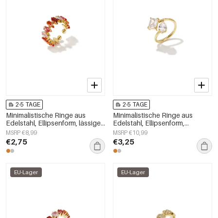
2-5 TAGE
2-5 TAGE
Minimalistische Ringe aus
Minimalistische Ringe aus
Edelstahl, Ellipsenform, lässige
Edelstahl, Ellipsenform,
und schlichte Serie für Damen –
schlichte Alltags-Serie,
MSRP €8,99
MSRP €10,99
Schmuck für jeden Tag
Damenschmuck
€2,75
€3,25
EU-Lager
EU-Lager