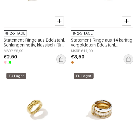
2-5 TAGE
2-5 TAGE
Statement-Ringe aus Edelstahl,
Statement-Ringe aus 14-karätig
Schlangenmotiv, klassisch, für
vergoldetem Edelstahl,
festliche Anlässe/Partys,
Herzmotiv, schlichte
MSRP €8,99
MSRP €11,99
luxuriöse Damenschmuckserie
Alltagskollektion,
€2,50
€3,50
Damenschmuck
EU-Lager
EU-Lager