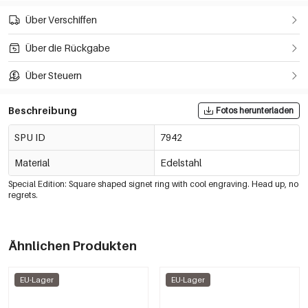
Über Verschiffen
Über die Rückgabe
Über Steuern
Beschreibung
Fotos herunterladen
SPU ID
7942
Material
Edelstahl
Special Edition: Square shaped signet ring with cool engraving. Head up, no
regrets.
Ähnlichen Produkten
EU-Lager
EU-Lager