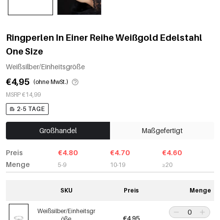
Ringperlen In Einer Reihe Weißgold Edelstahl
One Size
Weißsilber/Einheitsgröße
€4,95
(ohne MwSt.)
MSRP €14,99
2-5 TAGE
Großhandel
Maßgefertigt
Preis
€4.80
€4.70
€4.60
Menge
5-9
10-19
≥20
SKU
Preis
Menge
Weißsilber/Einheitsgr
€4,95
öße