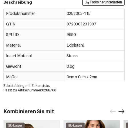
Beschreibung
Fotos herunterladen
Produktnummer
0252303-115
GTIN
8720301231997
SPU ID
9690
Material
Edelstahl
Insert Material
Strass
Gewicht
0.6g
Maße
0cm x 0cm x 2cm
Edelstahlring mit Zirkonstein.
Passt zu Artikelnummer:0288766
Kombinieren Sie mit
EU-Lager
EU-Lager