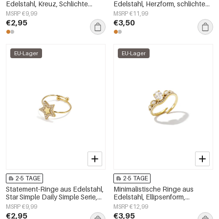
Edelstahl, Kreuz, Schlichte
Edelstahl, Herzform, schlichte
Alltags-Serie, Damenschmuck
Alltags-Serie, Damenschmuck
MSRP €9,99
MSRP €11,99
€2,95
€3,50
EU-Lager
EU-Lager
2-5 TAGE
2-5 TAGE
Statement-Ringe aus Edelstahl,
Minimalistische Ringe aus
Star Simple Daily Simple Serie,
Edelstahl, Ellipsenform,
Damenschmuck
schlichte Alltags-Serie,
MSRP €9,99
MSRP €12,99
Damenschmuck
€2,95
€3,95