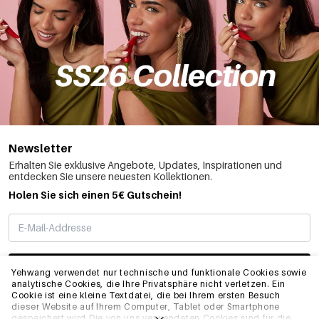
Newsletter
Erhalten Sie exklusive Angebote, Updates, Inspirationen und
entdecken Sie unsere neuesten Kollektionen.
Holen Sie sich einen 5€ Gutschein!
ABONNIEREN
Yehwang verwendet nur technische und funktionale Cookies sowie
analytische Cookies, die Ihre Privatsphäre nicht verletzen. Ein
Cookie ist eine kleine Textdatei, die bei Ihrem ersten Besuch
dieser Website auf Ihrem Computer, Tablet oder Smartphone
INFO
gespeichert wird.Die von uns verwendeten Cookies sind für die