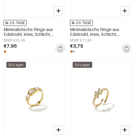
2-5 TAGE
2-5 TAGE
Minimalistische Ringe aus
Minimalistische Ringe aus
Edelstahl, Kreis, Schlicht,
Edelstahl, Kreis, Schlicht,
Alltagsschmuck,
Alltagsschmuck,
MSRP €25,99
MSRP €11,99
Damenschmuck
Damenschmuck
€7,95
€3,75
EU-Lager
EU-Lager