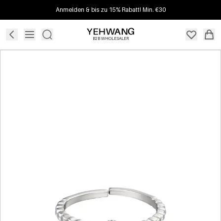
Anmelden & bis zu 15% Rabatt! Min. €30
B2B WHOLESALER