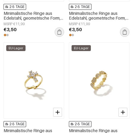
2-5 TAGE
2-5 TAGE
Minimalistische Ringe aus
Minimalistische Ringe aus
Edelstahl, geometrische Form,
Edelstahl, geometrische Form,
schlichte Alltags-Serie,
schlichte Alltags-Serie,
MSRP €11,99
MSRP €11,99
Damenschmuck
Damenschmuck
€3,50
€3,50
EU-Lager
EU-Lager
2-5 TAGE
2-5 TAGE
Minimalistische Ringe aus
Minimalistische Ringe aus