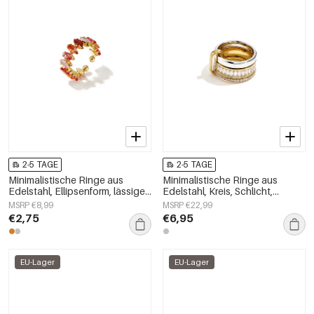
2-5 TAGE
2-5 TAGE
Minimalistische Ringe aus
Minimalistische Ringe aus
Edelstahl, Ellipsenform, lässige
Edelstahl, Kreis, Schlicht,
und schlichte Serie für Damen –
Alltagsschmuck,
MSRP €8,99
MSRP €22,99
Schmuck für jeden Tag
Damenschmuck
€2,75
€6,95
EU-Lager
EU-Lager