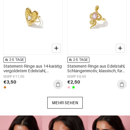
2-5 TAGE
2-5 TAGE
Statement-Ringe aus 14-karätig
Statement-Ringe aus Edelstahl,
vergoldetem Edelstahl,
Schlangenmotiv, klassisch, für
Herzmotiv, schlichte
festliche Anlässe/Partys,
MSRP €11,99
MSRP €8,99
Alltagskollektion,
luxuriöse Damenschmuckserie
€3,50
€2,50
Damenschmuck
MEHR SEHEN