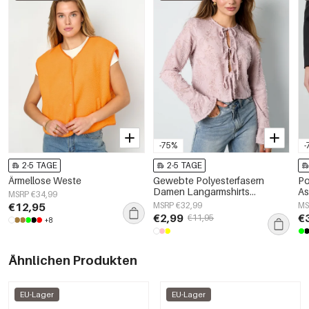
-75%
-
2-5 TAGE
2-5 TAGE
Ärmellose Weste
Gewebte Polyesterfasern
Po
Damen Langarmshirts
As
MSRP €34,99
Elegantes Einfarbiges
Pr
€12,95
MSRP €32,99
MS
Frühling/Sommer
€2,99
€
€11,95
+8
Ähnlichen Produkten
EU-Lager
EU-Lager