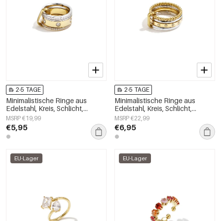
2-5 TAGE
2-5 TAGE
Minimalistische Ringe aus
Minimalistische Ringe aus
Edelstahl, Kreis, Schlicht,
Edelstahl, Kreis, Schlicht,
Alltagsschmuck,
Alltagsschmuck,
MSRP €19,99
MSRP €22,99
Damenschmuck
Damenschmuck
€5,95
€6,95
EU-Lager
EU-Lager