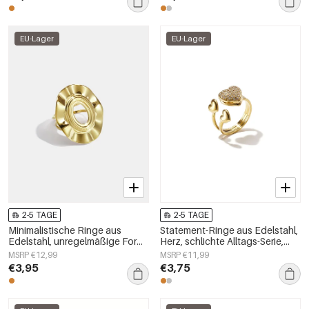
EU-Lager
EU-Lager
2-5 TAGE
2-5 TAGE
Minimalistische Ringe aus
Statement-Ringe aus Edelstahl,
Edelstahl, unregelmäßige Form,
Herz, schlichte Alltags-Serie,
schlichte Alltags-Serie,
Damenschmuck
MSRP €12,99
MSRP €11,99
Damenschmuck
€3,95
€3,75