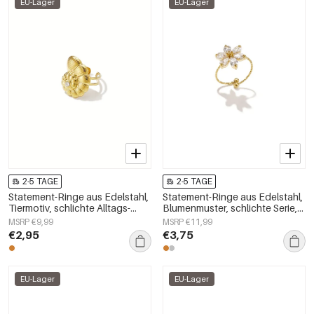
EU-Lager
EU-Lager
2-5 TAGE
2-5 TAGE
Statement-Ringe aus Edelstahl,
Statement-Ringe aus Edelstahl,
Tiermotiv, schlichte Alltags-
Blumenmuster, schlichte Serie,
Serie, Damenschmuck
Damenschmuck
MSRP €9,99
MSRP €11,99
€2,95
€3,75
EU-Lager
EU-Lager