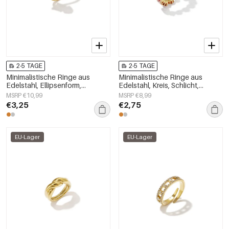
2-5 TAGE
2-5 TAGE
Minimalistische Ringe aus
Minimalistische Ringe aus
Edelstahl, Ellipsenform,
Edelstahl, Kreis, Schlicht,
schlichte Alltags-Serie,
Alltagsschmuck,
MSRP €10,99
MSRP €8,99
Damenschmuck
Damenschmuck
€3,25
€2,75
EU-Lager
EU-Lager