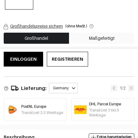
Großhandelspreise sichern
(ohne MwSt.)
Großhandel
Maßgefertigt
EINLOGGEN
REGISTRIEREN
Lieferung:
1/2
Germany
DHL Parcel Europe
PostNL Europe
Transitzeit 3 bis 5
Transitzeit 2-3 Werktage
Werktage
Beschreibung
Fotos herunterladen