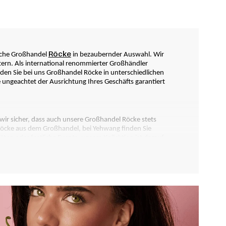
Röcke
che Großhandel 
 in bezaubernder Auswahl. Wir 
rn. Als international renommierter Großhändler 
den Sie bei uns Großhandel Röcke in unterschiedlichen 
 ungeachtet der Ausrichtung Ihres Geschäfts garantiert 
ir sicher, dass auch unsere Großhandel Röcke stets 
Röcke aus dem Großhandel, bei Yehwang finden Sie 
ten oder festliche Events, unsere Kollektion ist darauf 
roid-Smartphones auf dem Laufenden. Sobald wir Ihnen 
lässiger Partner für qualitativ hochwertige Damenröcke 
u erreichen. Als offizieller Yehwang-Händler werden Sie 