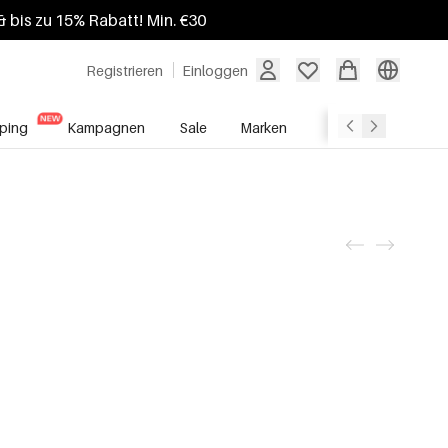
 bis zu 15% Rabatt! Min. €30
Registrieren
Einloggen
ping
Kampagnen
Sale
Marken
Grosshandelsdien