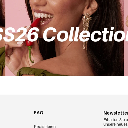
nete Rolle. Möchten Sie Großhandel Röcke in Ihr Sortiment aufnehmen, könn
pern neuer Kollektionen oder wenn Sie Ihre Auslage bewusst klein halten
im Yehwang Großhandel für Röcke von günstigen Preisen. Zusätzlich kommen 
Rabatt. Neu hier? Registrieren Sie sich kostenlos und ergattern Sie sich so
wang-Mitglieder weitere Nachlässe von bis zu 5 %.
nd regelmäßigen Feiertags- und Schlussverkäufen machen Sie Ihre Ersparn
lität Abstriche machen zu müssen.
en Styles? Großhandel Röcke von Yehwang bieten Ihnen eine erstklassige Pr
Rahmen der Private-Label-Produktion. Rufen Sie uns gerne an, schreiben Si
FAQ
Newslette
Erhalten Sie 
unsere neues
Registrieren