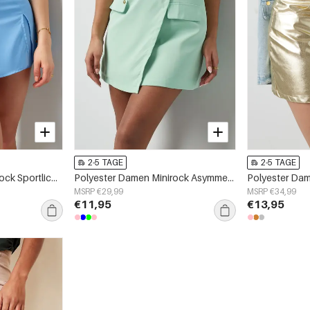
2-5 TAGE
2-5 TAGE
Polyester Damen Minirock Sportlich Falten
Polyester Damen Minirock Asymmetrisch Wrap Sportlich
MSRP €29,99
MSRP €34,99
€11,95
€13,95