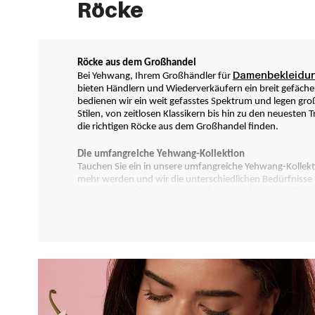
Röcke
Röcke aus dem Großhandel
Damenbekleidu
Bei Yehwang, Ihrem Großhändler für 
bieten Händlern und Wiederverkäufern ein breit gefäche
bedienen wir ein weit gefasstes Spektrum und legen groß
Stilen, von zeitlosen Klassikern bis hin zu den neuesten
die richtigen Röcke aus dem Großhandel finden.
Die umfangreiche Yehwang-Kollektion
Tauchen Sie ein in unsere umfangreiche Yehwang-Kollekti
mehr werden und wir die unterschiedlichen Bedürfnisse 
zahlreiche Ausführungen auch hinsichtlich Farben, Design u
ausgerichtet, dass Sie die perfekten Großhandel Röcke f
Sind die passenden Großhandel Röcke einmal nicht dabe
neue Röcke aus dem Großhandel anbieten können, erfahre
Viele Branchen, ein Großhandel
Egal, ob Sie Einzelhändler, Modeboutique-Besitzer oder 
zu attraktiven Preisen. Wir unterstützen Sie dabei, Ihre
als solcher auf unserer Homepage gelistet und können so