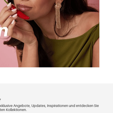
en Sie bei Yehwang bereits ab einem Mindestbestellwert 
 möchten.
Sie in den Genuss attraktiver Mengenrabatte. Bereits 
 unseren einmaligen Willkommensrabatt von 15 % auf Ihre 
is perfekt. Röcke aus dem Großhandel erhalten Sie so 
oduktauswahl, perfekt für Ihr Geschäft. Möchten Sie 
e uns eine E-Mail und besuchen Sie uns auch persönlich 
r
exklusive Angebote, Updates, Inspirationen und entdecken Sie
ten Kollektionen.