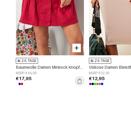
2-5 TAGE
2-5 TAGE
Baumwolle Damen Minirock Knopfverschluss Faltenoptik
MSRP €44,99
MSRP €32,95
€17,95
€12,95