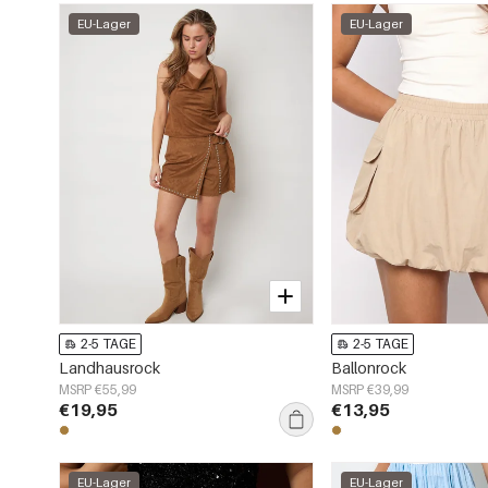
EU-Lager
EU-Lager
2-5 TAGE
2-5 TAGE
Landhausrock
Ballonrock
MSRP €55,99
MSRP €39,99
€19,95
€13,95
EU-Lager
EU-Lager