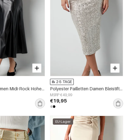
2-5 TAGE
Kunstleder Damen Midi-Rock Hohe Taille A-Linie
Polyester Pailletten Damen Bleistiftrock Glänzende Oberfläche
MSRP €49,99
€19,95
EU-Lager