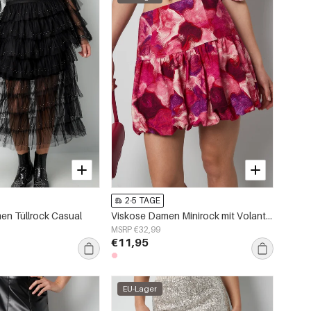
2-5 TAGE
en Tüllrock Casual
Viskose Damen Minirock mit Volant-Design Fuchsia
MSRP €32,99
€11,95
EU-Lager