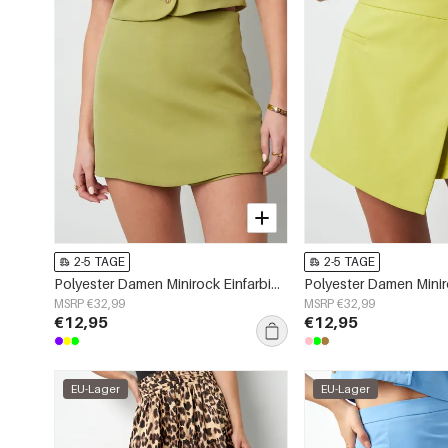
2-5 TAGE
2-5 TAGE
Polyester Damen Minirock Einfarbig Stretch Fit
MSRP €32,99
MSRP €32,99
€12,95
€12,95
EU-Lager
EU-Lager