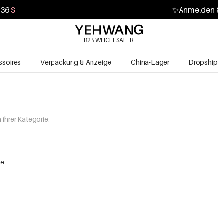
35
S
✨
Anmelden &
B2B WHOLESALER
soires
Verpackung & Anzeige
China-Lager
Dropship
ihrer Kategorie.
ke