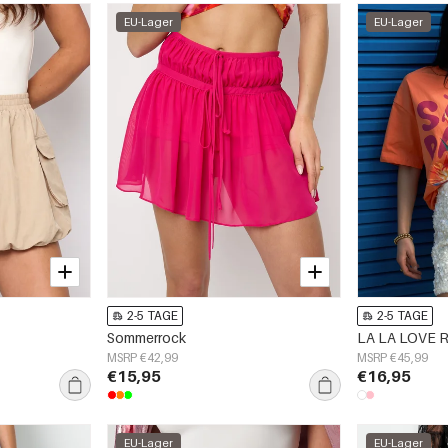
EU-Lager
EU-Lager
2-5 TAGE
2-5 TAGE
Sommerrock
LA LA LOVE 
MSRP €42,99
MSRP €45,99
€15,95
€16,95
EU-Lager
EU-Lager