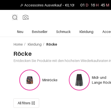
01
D
16
H
45
M
🎉 Accessoires Ausverkauf – €0,10!
Neu
Bestseller
Schmuck
Kleidung
Acces
Home
/
Kleidung
/
Röcke
Röcke
Entdecken Sie Produkte mit den höchsten Wiederkaufsraten in 
Midi- und
Miniröcke
Lange Röc
All filters