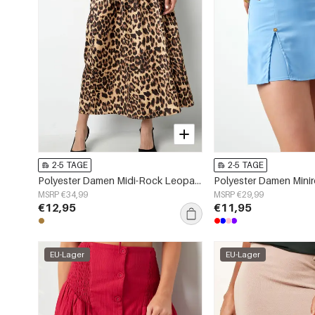
2-5 TAGE
2-5 TAGE
Polyester Damen Midi-Rock Leopardenmuster Elastischer Bund
MSRP €34,99
MSRP €29,99
€12,95
€11,95
EU-Lager
EU-Lager