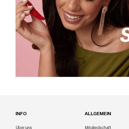
Die Größe Ihres Geschäfts spielt dabei eine untergeord
von 50 € Bestellungen aufgeben – perfekt zum Beschnup
Röcke aus dem Großhandel zum besten Preis
Wie bei den meisten Großhändlern profitieren Sie auch 
ab einem Bestellwert von 200 € sichern Sie sich so 10 % 
erste Bestellung. Darüber hinaus erhalten exklusive Yeh
Mit monatlichen Werbeaktionen, täglichen Schnäppchen u
immer zum besten Preis, ohne beim Design oder der Qua
Im Großhandel Röcke bestellen war nie einfacher
Sie suchen nach den aktuellsten Trends und angesagtest
eigene Kreationen entwerfen? Gerne helfen wir Ihnen im 
in unserem Amsterdamer Cash & Carry Showroom.
INFO
ALLGEMEIN
Über uns
Mitgliedschaft