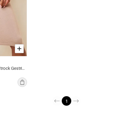
Viskose Damen Bleistiftrock Gestrickt Stretch Fit
1