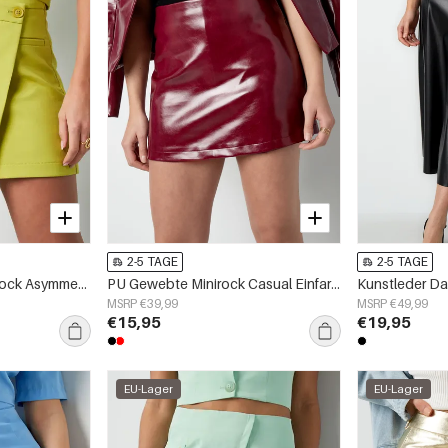
2-5 TAGE
2-5 TAGE
Polyester Damen Minirock Asymmetrisches Wrap-Design
PU Gewebte Minirock Casual Einfarbig
MSRP €39,99
MSRP €49,99
€15,95
€19,95
EU-Lager
EU-Lager