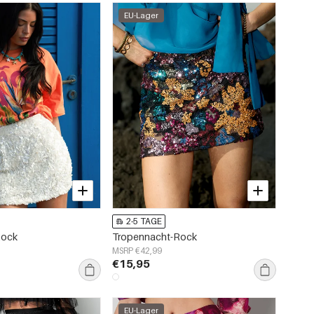
EU-Lager
2-5 TAGE
Rock
Tropennacht-Rock
MSRP €42,99
€15,95
EU-Lager