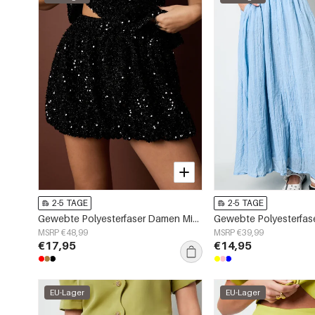
2-5 TAGE
2-5 TAGE
Gewebte Polyesterfaser Damen Minirock Elegant Pailletten
MSRP €48,99
MSRP €39,99
€17,95
€14,95
EU-Lager
EU-Lager