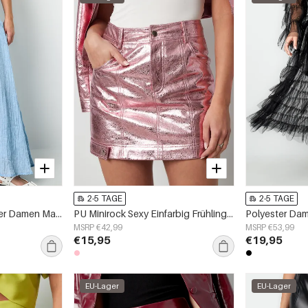
2-5 TAGE
2-5 TAGE
Gewebte Polyesterfaser Damen Maxi Rock Casual Einfarbig
PU Minirock Sexy Einfarbig Frühling/Sommer
Polyester Dam
MSRP €42,99
MSRP €53,99
€15,95
€19,95
EU-Lager
EU-Lager