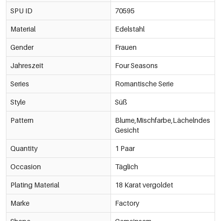
SPU ID
70595
Material
Edelstahl
Gender
Frauen
Jahreszeit
Four Seasons
Series
Romantische Serie
Style
Süß
Pattern
Blume,Mischfarbe,Lächelndes
Gesicht
Quantity
1 Paar
Occasion
Täglich
Plating Material
18 Karat vergoldet
Marke
Factory