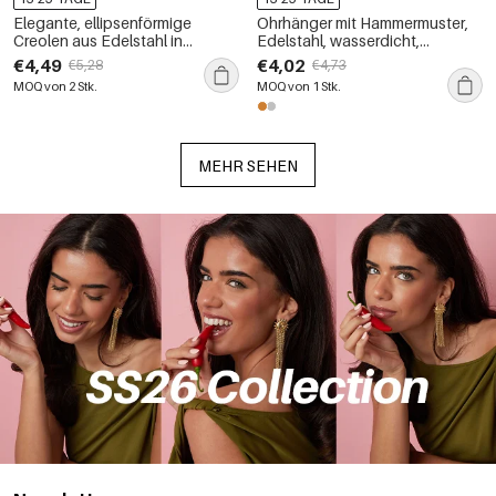
Elegante, ellipsenförmige
Ohrhänger mit Hammermuster,
Creolen aus Edelstahl in
Edelstahl, wasserdicht,
Goldfarbe mit Naturstein –
goldfarben, Damen-Creolen
€4,49
€4,02
€5,28
€4,73
schlichte Serie. Wasserfest.
MOQ von 2 Stk.
MOQ von 1 Stk.
MEHR SEHEN