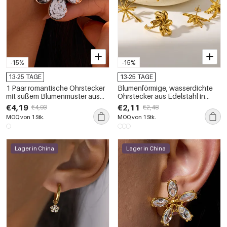
-15%
-15%
13-25 TAGE
13-25 TAGE
1 Paar romantische Ohrstecker
Blumenförmige, wasserdichte
mit süßem Blumenmuster aus
Ohrstecker aus Edelstahl in
Edelstahl, wasserdicht,
Goldfarbe für Damen
€4,19
€2,11
€4,93
€2,48
goldfarben, für Damen
MOQ von 1 Stk.
MOQ von 1 Stk.
Lager in China
Lager in China