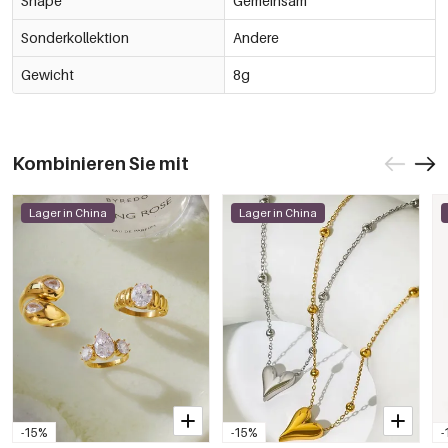
Shape
Gemeinsam
Sonderkollektion
Andere
Gewicht
8g
Kombinieren Sie mit
Lager in China
Lager in China
-15%
-15%
-