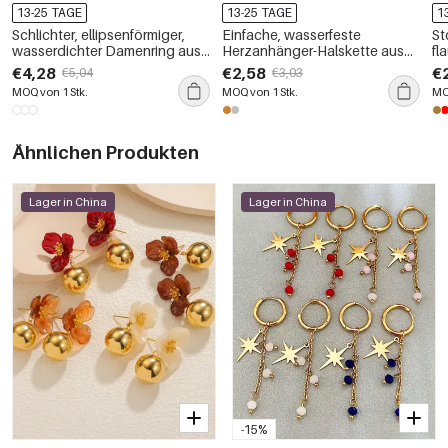
13-25 TAGE
13-25 TAGE
1
Schlichter, ellipsenförmiger,
Einfache, wasserfeste
St
wasserdichter Damenring aus
Herzanhänger-Halskette aus
fl
Edelstahl in Goldfarbe mit
Edelstahl in Goldfarbe für
Mi
€4,28
€2,58
€
€5,04
€3,03
Zirkonia
Damen
MOQ von 1 Stk.
MOQ von 1 Stk.
MO
Ähnlichen Produkten
Lager in China
Lager in China
-15%