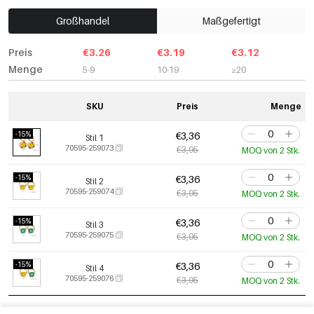
Großhandel
Maßgefertigt
Preis
€3.26
€3.19
€3.12
Menge
5-9
10-19
≥20
SKU
Preis
Menge
-15%
€3,36
Stil 1
70595-259073
€3,95
MOQ von 2 Stk.
-15%
€3,36
Stil 2
70595-259074
€3,95
MOQ von 2 Stk.
-15%
€3,36
Stil 3
70595-259075
€3,95
MOQ von 2 Stk.
-15%
€3,36
Stil 4
70595-259076
€3,95
MOQ von 2 Stk.