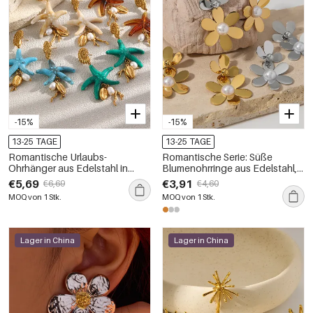
-15%
-15%
13-25 TAGE
13-25 TAGE
Romantische Urlaubs-
Romantische Serie: Süße
Ohrhänger aus Edelstahl in
Blumenohrringe aus Edelstahl,
unregelmäßiger Form,
wasserdicht, goldfarben, für
€5,69
€3,91
€6,69
€4,60
wasserdicht, goldfarben, für
Damen
MOQ von 1 Stk.
MOQ von 1 Stk.
Damen
Lager in China
Lager in China