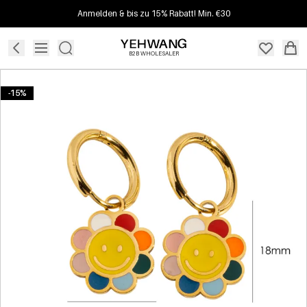
Anmelden & bis zu 15% Rabatt! Min. €30
B2B WHOLESALER
-15%