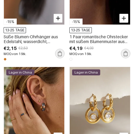
-15%
-15%
13-25 TAGE
13-25 TAGE
Süße Blumen-Ohrhänger aus
1 Paar romantische Ohrstecker
Edelstahl, wasserdicht,
mit süßem Blumenmuster aus
goldfarben, mit Strasssteinen,
Edelstahl, wasserdicht,
€2,15
€4,19
€2,53
€4,93
für Damen
goldfarben, für Damen
MOQ von 1 Stk.
MOQ von 1 Stk.
Lager in China
Lager in China