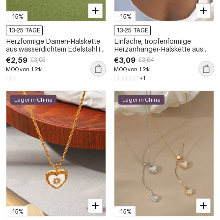
-15%
-15%
13-25 TAGE
13-25 TAGE
Herzförmige Damen-Halskette
Einfache, tropfenförmige
aus wasserdichtem Edelstahl in
Herzanhänger-Halskette aus
Goldfarbe mit Zirkonia-Muschel
Edelstahl, wasserdicht,
€2,59
€3,09
€3,05
€3,64
goldfarben, mit Zirkonia
MOQ von 1 Stk.
MOQ von 1 Stk.
+1
Lager in China
Lager in China
-15%
-15%