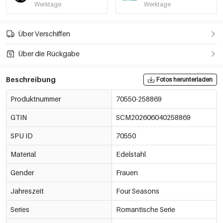
Werktage
Werktage
Über Verschiffen
Über die Rückgabe
Beschreibung
Fotos herunterladen
Produktnummer
70550-258869
GTIN
SCM202606040258869
SPU ID
70550
Material
Edelstahl
Gender
Frauen
Jahreszeit
Four Seasons
Series
Romantische Serie