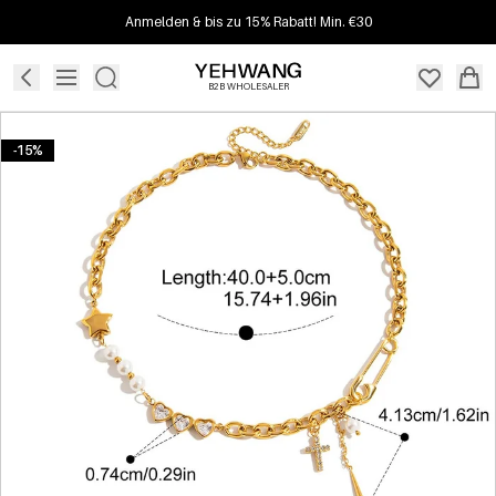
Anmelden & bis zu 15% Rabatt! Min. €30
B2B WHOLESALER
-15%