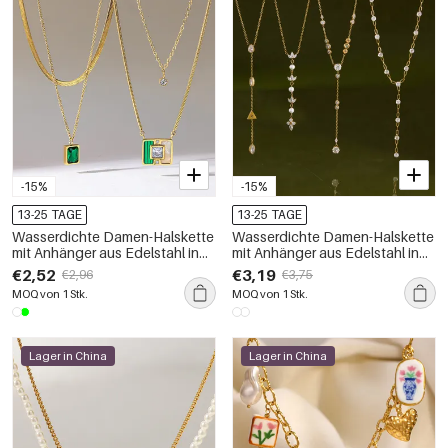
-15%
-15%
13-25 TAGE
13-25 TAGE
Wasserdichte Damen-Halskette
Wasserdichte Damen-Halskette
mit Anhänger aus Edelstahl in
mit Anhänger aus Edelstahl in
Goldfarbe und Zirkonia
Goldfarbe und Zirkonia
€2,52
€3,19
€2,96
€3,75
MOQ von 1 Stk.
MOQ von 1 Stk.
Lager in China
Lager in China