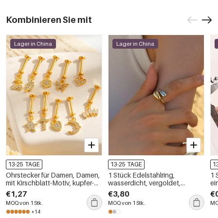
Kombinieren Sie mit
Lager in China
Lager in China
13-25 TAGE
13-25 TAGE
1
Ohrstecker für Damen, Damen,
1 Stück Edelstahlring,
1 
mit Kirschblatt-Motiv, kupfer-
wasserdicht, vergoldet,
ei
goldfarbenem Zirkonia-
schlichtes geometrisches
€1,27
€3,80
€
Anhänger
Design, verstellbar, für Damen
MOQ von 1 Stk.
MOQ von 1 Stk.
MO
+14