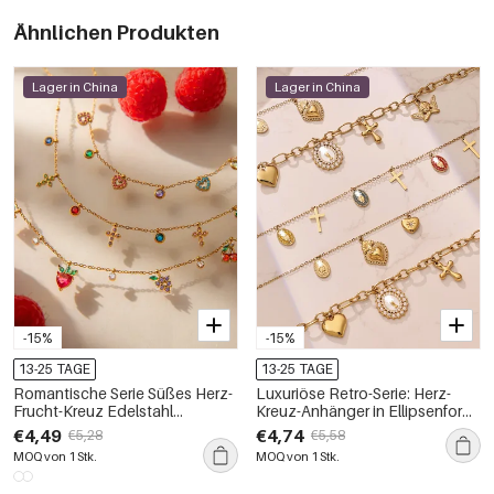
Ähnlichen Produkten
Lager in China
Lager in China
-15%
-15%
13-25 TAGE
13-25 TAGE
Romantische Serie Süßes Herz-
Luxuriöse Retro-Serie: Herz-
Frucht-Kreuz Edelstahl
Kreuz-Anhänger in Ellipsenform,
Wasserdicht Goldfarben Zirkon
Edelstahl, wasserdicht,
€4,49
€4,74
€5,28
€5,58
Damen Anhänger Halsketten
goldfarben, für Damen
MOQ von 1 Stk.
MOQ von 1 Stk.