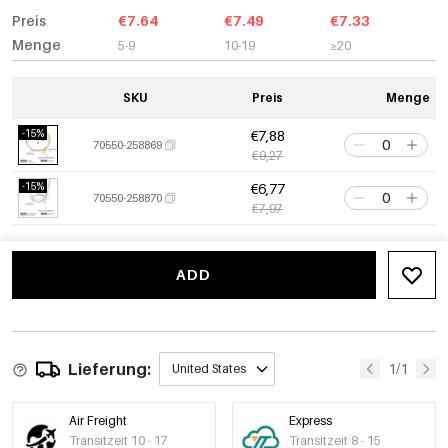
Preis
€7.64
€7.49
€7.33
Menge
5-9
10-19
≥20
SKU
Preis
Menge
-15%
€7,88
70550-258869
€9,27
-15%
€6,77
70550-258870
€7,97
ADD
Lieferung:
1/1
United States
Air Freight
Express
Transitzeit 10 - 17
Transitzeit 8 - 15