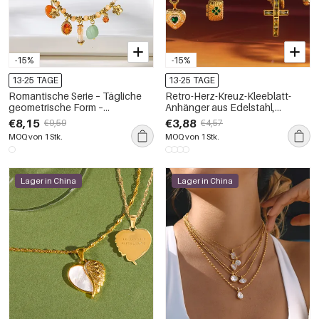
-15%
-15%
13-25 TAGE
13-25 TAGE
Romantische Serie – Tägliche
Retro-Herz-Kreuz-Kleeblatt-
geometrische Form –
Anhänger aus Edelstahl,
Wasserdichte Edelstahl-
wasserdicht, goldfarben, mit
€8,15
€3,88
€9,59
€4,57
Perlenkette in Goldfarbe mit
Zirkonia
MOQ von 1 Stk.
MOQ von 1 Stk.
Zirkonia für Damen –
Perlenkette für Damen –
Goldfarben
Lager in China
Lager in China