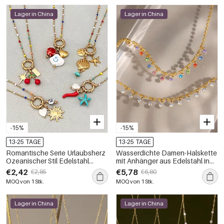
Lager in China
Lager in China
-15%
-15%
13-25 TAGE
13-25 TAGE
Romantische Serie Urlaubsherz
Wasserdichte Damen-Halskette
Ozeanischer Stil Edelstahl
mit Anhänger aus Edelstahl in
Wasserdicht Goldfarbene
Goldfarbe und Zirkonia
€2,42
€5,78
€2,85
€6,80
Damenanhänger-Halskette
MOQ von 1 Stk.
MOQ von 1 Stk.
Lager in China
Lager in China