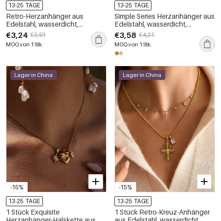
13-25 TAGE
13-25 TAGE
Retro-Herzanhänger aus
Simple Series Herzanhänger aus
Edelstahl, wasserdicht,
Edelstahl, wasserdicht,
goldfarben, mit Zirkonia-
goldfarben, für Damen
€3,24
€3,58
€3,81
€4,21
Muschel
MOQ von 1 Stk.
MOQ von 1 Stk.
Lager in China
Lager in China
-15%
-15%
13-25 TAGE
13-25 TAGE
1 Stück Exquisite
1 Stück Retro-Kreuz-Anhänger
Herzanhänger-Halskette aus
aus Edelstahl, wasserdicht,