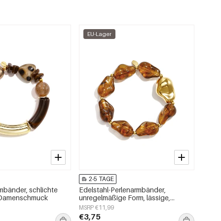
EU-Lager
2-5 TAGE
rmbänder, schlichte
Edelstahl-Perlenarmbänder,
, Damenschmuck
unregelmäßige Form, lässige,
schlichte Serie, Damenschmuck
MSRP €11,99
€3,75