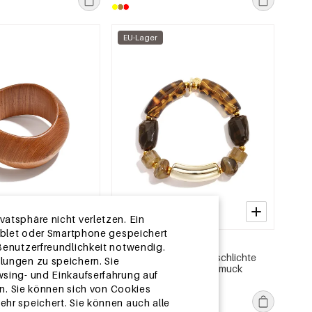
EU-Lager
atsphäre nicht verletzen. Ein
Tablet oder Smartphone gespeichert
2-5 TAGE
 Benutzerfreundlichkeit notwendig.
, unregelmäßige Form,
Acryl-Perlenarmbänder, schlichte
lungen zu speichern. Sie
gs-Serie,
Alltags-Serie, Damenschmuck
wsing- und Einkaufserfahrung auf
ck
MSRP €11,99
. Sie können sich von Cookies
€3,75
hr speichert. Sie können auch alle