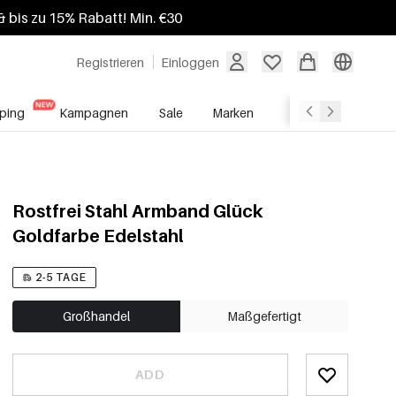
 bis zu 15% Rabatt! Min. €30
Registrieren
Einloggen
ping
Kampagnen
Sale
Marken
Grosshandelsdien
Rostfrei Stahl Armband Glück
Goldfarbe Edelstahl
2-5 TAGE
Großhandel
Maßgefertigt
ADD