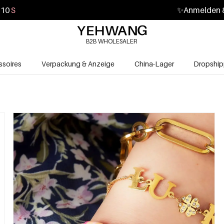
09
S
✨
Anmelden &
B2B WHOLESALER
soires
Verpackung & Anzeige
China-Lager
Dropship