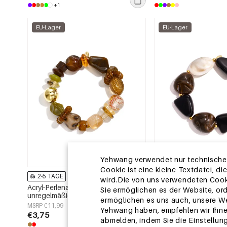
+1
EU-Lager
EU-Lager
Yehwang verwendet nur technische u
Cookie ist eine kleine Textdatei, 
2-5 TAGE
2-5 TAGE
wird.Die von uns verwendeten Cooki
Acryl-Perlenarmbänder,
Acryl-Perlenarmbänder
Sie ermöglichen es der Website, or
unregelmäßige Form, schlichte
unregelmäßige Form, s
ermöglichen es uns auch, unsere We
Alltagsserie, Damenschmuck
Alltagsserie, Damens
MSRP €11,99
MSRP €11,99
Yehwang haben, empfehlen wir Ihn
€3,75
€3,50
abmelden, indem Sie die Einstellun