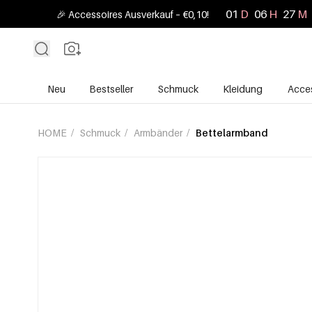
01
D
06
H
27
M
🎉 Accessoires Ausverkauf – €0,10!
Neu
Bestseller
Schmuck
Kleidung
Acces
HOME
/
Schmuck
/
Armbänder
/
Bettelarmband