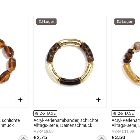
EU-Lager
EU-Lager
2-5 TAGE
2-5 TAGE
 schlichte
Acryl-Perlenarmbänder, schlichte
Acryl-Perlena
schmuck
Alltags-Serie, Damenschmuck
Alltags-Serie
MSRP €8,99
MSRP €11,99
€2,75
€3,50