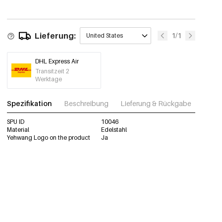
Lieferung:
1/1
United States
DHL Express Air
Transitzeit 2
Werktage
Spezifikation
Beschreibung
Lieferung & Rückgabe
Fotos
SPU ID
10046
Material
Edelstahl
Yehwang Logo on the product
Ja