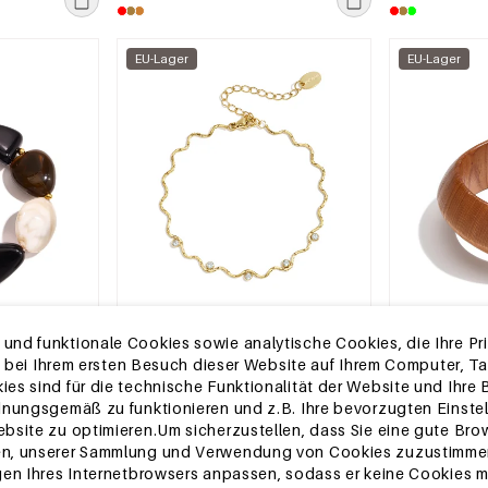
EU-Lager
EU-Lager
nd funktionale Cookies sowie analytische Cookies, die Ihre Priv
die bei Ihrem ersten Besuch dieser Website auf Ihrem Computer, 
2-5 TAGE
2-5 TAGE
es sind für die technische Funktionalität der Website und Ihre
,
Charm-Armbänder aus Edelstahl,
Holzarmreifen
dnungsgemäß zu funktionieren und z.B. Ihre bevorzugten Einstel
chlichte
unregelmäßige Form, schlichte
schlichte Allta
bsite zu optimieren.Um sicherzustellen, dass Sie eine gute Bro
chmuck
Alltagsserie, Damenschmuck
Damenschmu
MSRP €9,99
MSRP €15,99
en, unserer Sammlung und Verwendung von Cookies zuzustimmen
€2,95
€4,95
gen Ihres Internetbrowsers anpassen, sodass er keine Cookies me