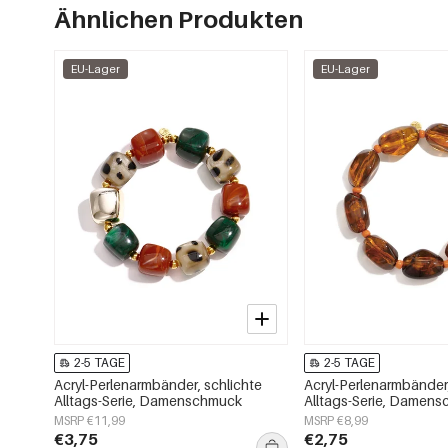
Ähnlichen Produkten
EU-Lager
EU-Lager
2-5 TAGE
2-5 TAGE
Acryl-Perlenarmbänder, schlichte
Acryl-Perlenarmbänder,
Alltags-Serie, Damenschmuck
Alltags-Serie, Damen
MSRP €11,99
MSRP €8,99
€3,75
€2,75