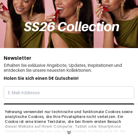
Newsletter
Erhalten Sie exklusive Angebote, Updates, Inspirationen und
entdecken Sie unsere neuesten Kollektionen.
Holen Sie sich einen 5€ Gutschein!
ABONNIEREN
Yehwang verwendet nur technische und funktionale Cookies sowie
analytische Cookies, die Ihre Privatsphäre nicht verletzen. Ein
Cookie ist eine kleine Textdatei, die bei Ihrem ersten Besuch
dieser Website auf Ihrem Computer, Tablet oder Smartphone
INFO
gespeichert wird.Die von uns verwendeten Cookies sind für die
technische Funktionalität der Website und Ihre