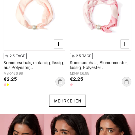
2-5 TAGE
2-5 TAGE
Sommerschals, einfarbig, lässig,
Sommerschals, Blumenmuster,
aus Polyester,
lässig, Polyester,
Alltagsaccessoires
Alltagsaccessoires
MSRP €6,99
MSRP €6,99
€2,25
€2,25
MEHR SEHEN