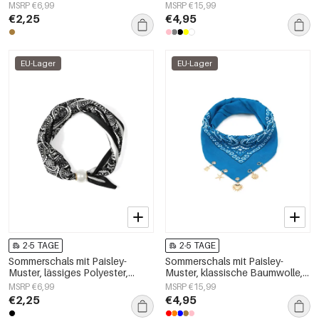
Alltagsaccessoires
Alltagsaccessoires
MSRP €6,99
MSRP €15,99
€2,25
€4,95
EU-Lager
EU-Lager
2-5 TAGE
2-5 TAGE
Sommerschals mit Paisley-
Sommerschals mit Paisley-
Muster, lässiges Polyester,
Muster, klassische Baumwolle,
Alltagsaccessoires
Alltagsaccessoires
MSRP €6,99
MSRP €15,99
€2,25
€4,95