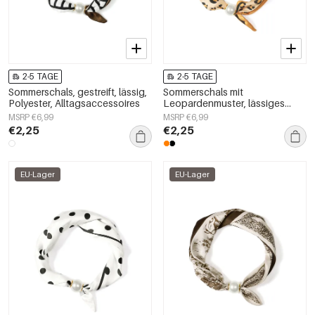
2-5 TAGE
2-5 TAGE
Sommerschals, gestreift, lässig,
Sommerschals mit
Polyester, Alltagsaccessoires
Leopardenmuster, lässiges
Polyester, Alltagsaccessoires
MSRP €6,99
MSRP €6,99
€2,25
€2,25
EU-Lager
EU-Lager