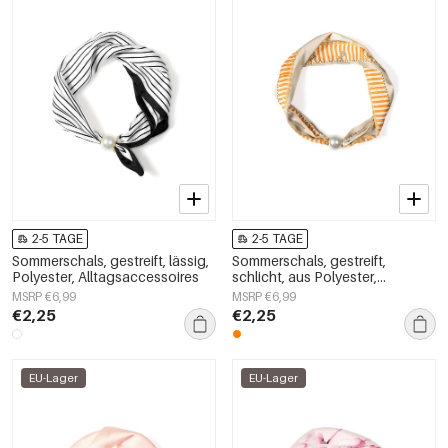
2-5 TAGE
2-5 TAGE
Sommerschals, gestreift, lässig,
Sommerschals, gestreift,
Polyester, Alltagsaccessoires
schlicht, aus Polyester,
Alltagsaccessoires
MSRP €6,99
MSRP €6,99
€2,25
€2,25
EU-Lager
EU-Lager