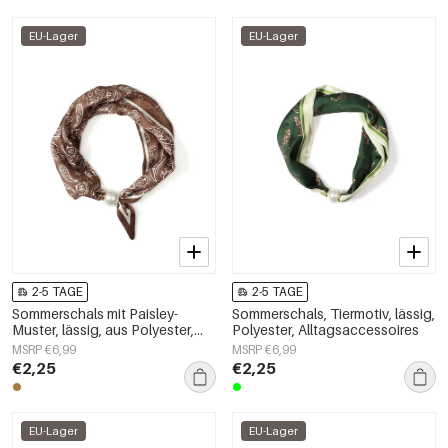
EU-Lager
EU-Lager
2-5 TAGE
2-5 TAGE
Sommerschals mit Paisley-
Sommerschals, Tiermotiv, lässig,
Muster, lässig, aus Polyester,
Polyester, Alltagsaccessoires
Accessoires für jeden Tag
MSRP €6,99
MSRP €6,99
€2,25
€2,25
EU-Lager
EU-Lager