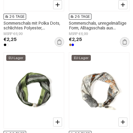
2-5 TAGE
2-5 TAGE
Sommerschals mit Polka Dots,
Sommerschals, unregelmäßige
schlichtes Polyester,
Form, Alltagsschals aus
Alltagsaccessoires
Polyester, Accessoires für jeden
MSRP €6,99
MSRP €6,99
Tag
€2,25
€2,25
EU-Lager
EU-Lager