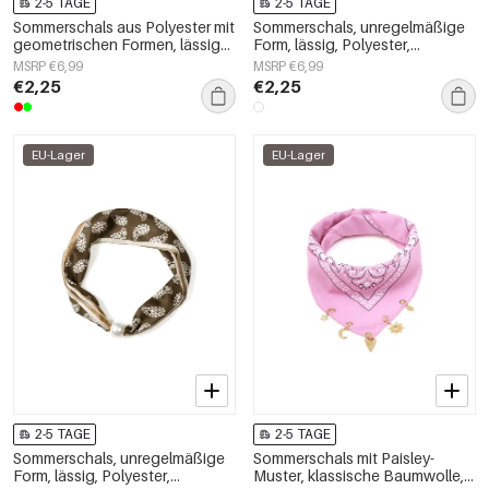
2-5 TAGE
2-5 TAGE
Sommerschals aus Polyester mit
Sommerschals, unregelmäßige
geometrischen Formen, lässige
Form, lässig, Polyester,
Accessoires für jeden Tag
Alltagsaccessoires
MSRP €6,99
MSRP €6,99
€2,25
€2,25
EU-Lager
EU-Lager
2-5 TAGE
2-5 TAGE
Sommerschals, unregelmäßige
Sommerschals mit Paisley-
Form, lässig, Polyester,
Muster, klassische Baumwolle,