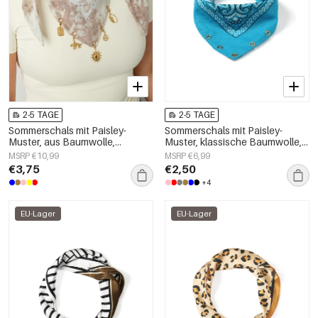
2-5 TAGE
2-5 TAGE
Sommerschals mit Paisley-
Sommerschals mit Paisley-
Muster, aus Baumwolle,
Muster, klassische Baumwolle,
Urlaubs-Accessoires für jeden
Alltagsaccessoires
MSRP €10,99
MSRP €6,99
Tag
€3,75
€2,50
+4
EU-Lager
EU-Lager