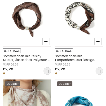
2-5 TAGE
2-5 TAGE
Sommerschals mit Paisley-
Sommerschals mit
Muster, klassisches Polyester,
Leopardenmuster, lässige
Alltagsaccessoires
Baumwolle, Alltagsaccessoires
MSRP €6,99
MSRP €6,99
€2,25
€2,25
EU-Lager
EU-Lager