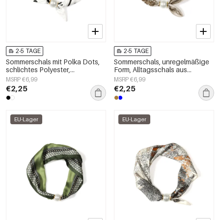
2-5 TAGE
2-5 TAGE
Sommerschals mit Polka Dots,
Sommerschals, unregelmäßige
schlichtes Polyester,
Form, Alltagsschals aus
Alltagsaccessoires
Polyester, Accessoires für jeden
MSRP €6,99
MSRP €6,99
Tag
€2,25
€2,25
EU-Lager
EU-Lager