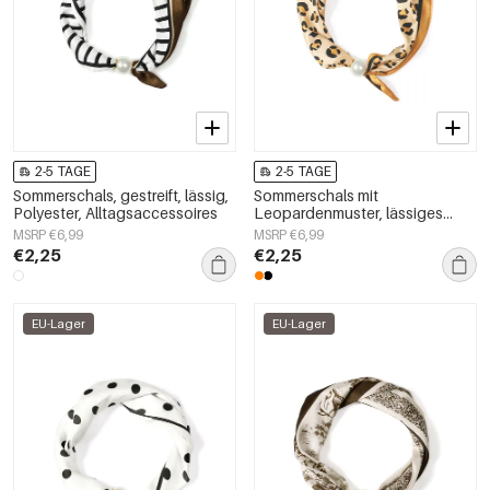
2-5 TAGE
2-5 TAGE
Sommerschals, gestreift, lässig,
Sommerschals mit
Polyester, Alltagsaccessoires
Leopardenmuster, lässiges
Polyester, Alltagsaccessoires
MSRP €6,99
MSRP €6,99
€2,25
€2,25
EU-Lager
EU-Lager