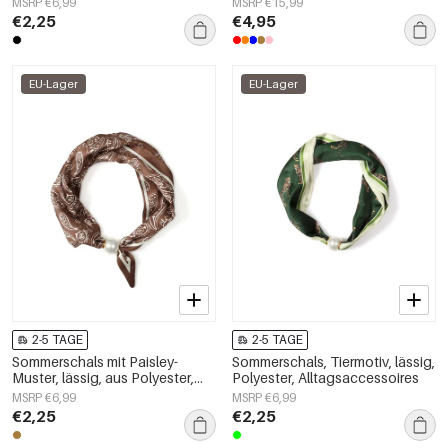
MSRP €6,99
MSRP €15,99
€2,25
€4,95
EU-Lager
EU-Lager
2-5 TAGE
2-5 TAGE
Sommerschals mit Paisley-
Sommerschals, Tiermotiv, lässig,
Muster, lässig, aus Polyester,
Polyester, Alltagsaccessoires
Accessoires für jeden Tag
MSRP €6,99
MSRP €6,99
€2,25
€2,25