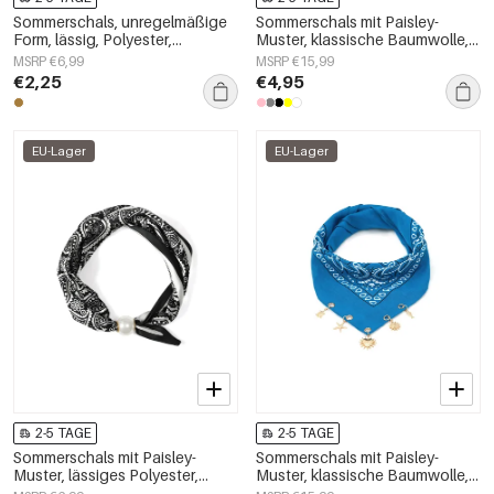
Sommerschals, unregelmäßige
Sommerschals mit Paisley-
Form, lässig, Polyester,
Muster, klassische Baumwolle,
Alltagsaccessoires
Alltagsaccessoires
MSRP €6,99
MSRP €15,99
€2,25
€4,95
EU-Lager
EU-Lager
2-5 TAGE
2-5 TAGE
Sommerschals mit Paisley-
Sommerschals mit Paisley-
Muster, lässiges Polyester,
Muster, klassische Baumwolle,
Alltagsaccessoires
Alltagsaccessoires