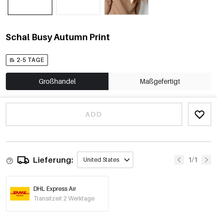
Schal Busy Autumn Print
2-5 TAGE
Großhandel
Maßgefertigt
ADD
Lieferung:
1/1
United States
DHL Express Air
Transitzeit 2 Werktage