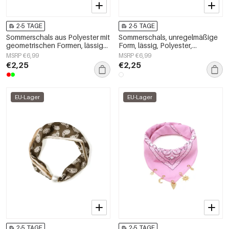
2-5 TAGE
2-5 TAGE
Sommerschals aus Polyester mit
Sommerschals, unregelmäßige
geometrischen Formen, lässige
Form, lässig, Polyester,
Accessoires für jeden Tag
Alltagsaccessoires
MSRP €6,99
MSRP €6,99
€2,25
€2,25
EU-Lager
EU-Lager
2-5 TAGE
2-5 TAGE