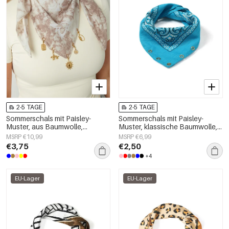
2-5 TAGE
2-5 TAGE
Sommerschals mit Paisley-
Sommerschals mit Paisley-
Muster, aus Baumwolle,
Muster, klassische Baumwolle,
Urlaubs-Accessoires für jeden
Alltagsaccessoires
MSRP €10,99
MSRP €6,99
Tag
€3,75
€2,50
+4
EU-Lager
EU-Lager