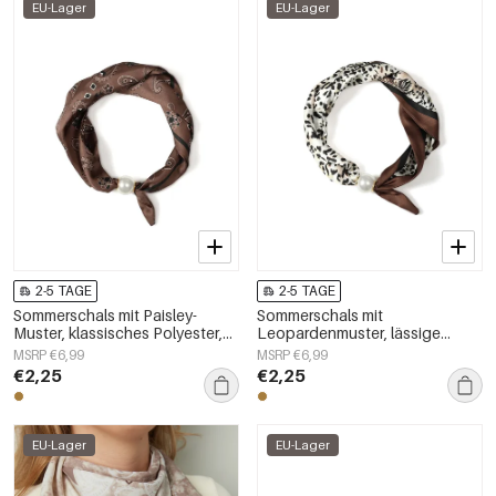
EU-Lager
EU-Lager
2-5 TAGE
2-5 TAGE
Sommerschals mit Paisley-
Sommerschals mit
Muster, klassisches Polyester,
Leopardenmuster, lässige
Alltagsaccessoires
Baumwolle, Alltagsaccessoires
MSRP €6,99
MSRP €6,99
€2,25
€2,25
EU-Lager
EU-Lager