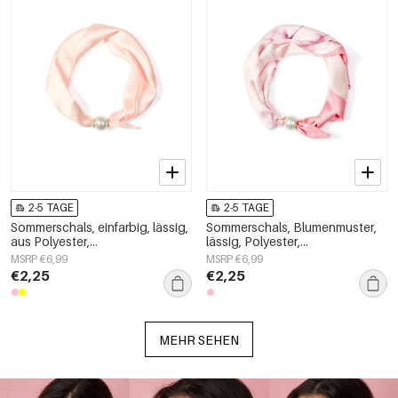
2-5 TAGE
2-5 TAGE
Sommerschals, einfarbig, lässig,
Sommerschals, Blumenmuster,
aus Polyester,
lässig, Polyester,
Alltagsaccessoires
Alltagsaccessoires
MSRP €6,99
MSRP €6,99
€2,25
€2,25
MEHR SEHEN