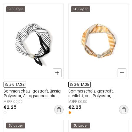
EU-Lager
EU-Lager
2-5 TAGE
2-5 TAGE
Sommerschals, gestreift, lässig,
Sommerschals, gestreift,
Polyester, Alltagsaccessoires
schlicht, aus Polyester,
Alltagsaccessoires
MSRP €6,99
MSRP €6,99
€2,25
€2,25
EU-Lager
EU-Lager