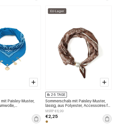
EU-Lager
2-5 TAGE
mit Paisley-Muster,
Sommerschals mit Paisley-Muster,
umwolle,
lässig, aus Polyester, Accessoires für
oires
jeden Tag
MSRP €6,99
€2,25