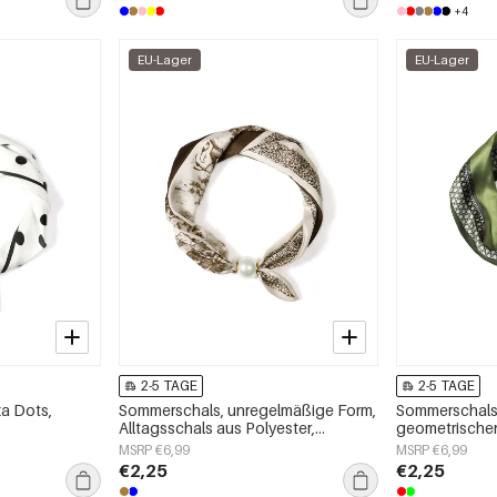
+4
EU-Lager
EU-Lager
2-5 TAGE
2-5 TAGE
a Dots,
Sommerschals, unregelmäßige Form,
Sommerschals 
Alltagsschals aus Polyester,
geometrischen
Accessoires für jeden Tag
Accessoires f
MSRP €6,99
MSRP €6,99
€2,25
€2,25