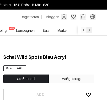
 bis zu 15% Rabatt! Min. €30
Registrieren
Einloggen
ping
Kampagnen
Sale
Marken
Grosshandelsdien
Schal Wild Spots Blau Acryl
2-5 TAGE
Großhandel
Maßgefertigt
ADD