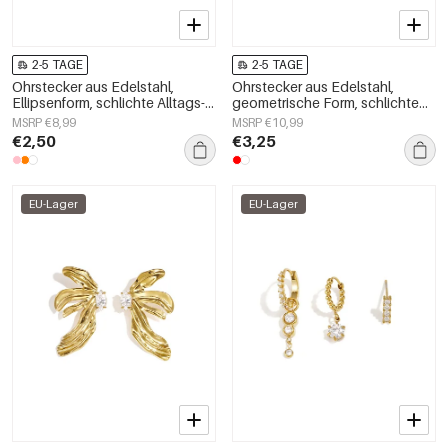
2-5 TAGE
2-5 TAGE
Ohrstecker aus Edelstahl,
Ohrstecker aus Edelstahl,
Ellipsenform, schlichte Alltags-
geometrische Form, schlichte
Serie, Damenschmuck
Alltags-Serie, Damenschmuck
MSRP €8,99
MSRP €10,99
€2,50
€3,25
EU-Lager
EU-Lager