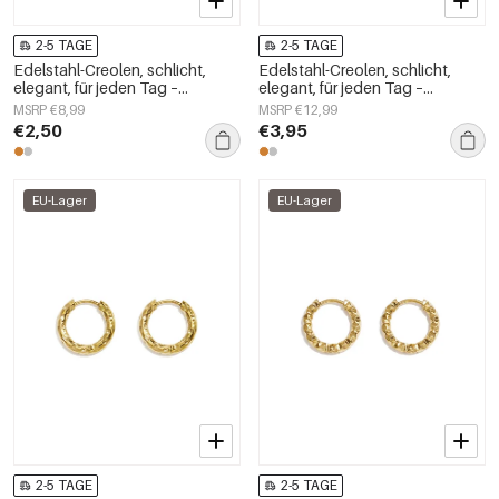
2-5 TAGE
2-5 TAGE
Edelstahl-Creolen, schlicht,
Edelstahl-Creolen, schlicht,
elegant, für jeden Tag –
elegant, für jeden Tag –
Damenschmuck
Damenschmuck
MSRP €8,99
MSRP €12,99
€2,50
€3,95
EU-Lager
EU-Lager
2-5 TAGE
2-5 TAGE