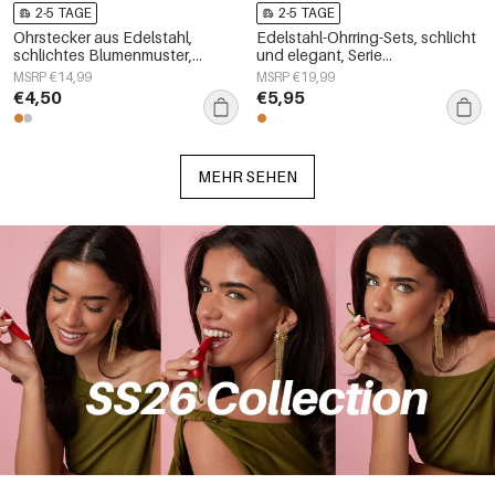
2-5 TAGE
2-5 TAGE
Ohrstecker aus Edelstahl,
Edelstahl-Ohrring-Sets, schlicht
schlichtes Blumenmuster,
und elegant, Serie
schlichte Serie, Damenschmuck
„Damenschmuck“
MSRP €14,99
MSRP €19,99
€4,50
€5,95
MEHR SEHEN