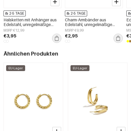
2-5 TAGE
2-5 TAGE
Halsketten mit Anhänger aus
Charm-Armbänder aus
Ed
Edelstahl, unregelmäßige
Edelstahl, unregelmäßige
un
Form, schlichte Alltags-Serie,
Form, schlichte Alltagsserie,
sc
MSRP €12,99
MSRP €9,99
MS
Damenschmuck
Damenschmuck
D
€3,95
€2,95
€
Ähnlichen Produkten
EU-Lager
EU-Lager