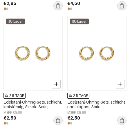
€2,95
€4,50
EU-Lager
EU-Lager
2-5 TAGE
2-5 TAGE
Edelstahl-Ohrring-Sets, schlicht,
Edelstahl-Ohrring-Sets, schlicht
kreisförmig, Simple-Serie,
und elegant, Serie
Damenschmuck
„Damenschmuck“
MSRP €8,99
MSRP €8,99
€2,50
€2,50