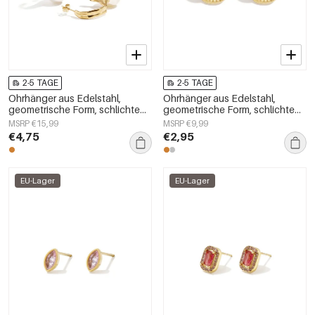
2-5 TAGE
2-5 TAGE
Ohrhänger aus Edelstahl,
Ohrhänger aus Edelstahl,
geometrische Form, schlichte
geometrische Form, schlichte
Alltags-Serie, Damenschmuck
Alltags-Serie, Damenschmuck
MSRP €15,99
MSRP €9,99
€4,75
€2,95
EU-Lager
EU-Lager