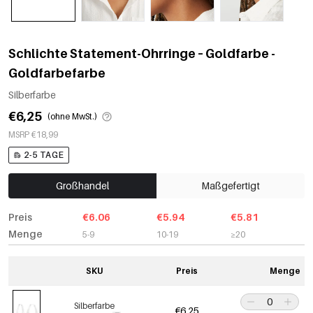
Schlichte Statement-Ohrringe – Goldfarbe -
Goldfarbefarbe
Silberfarbe
€6,25
(ohne MwSt.)
MSRP €18,99
2-5 TAGE
Großhandel
Maßgefertigt
Preis
€6.06
€5.94
€5.81
Menge
5-9
10-19
≥20
SKU
Preis
Menge
Silberfarbe
€6,25