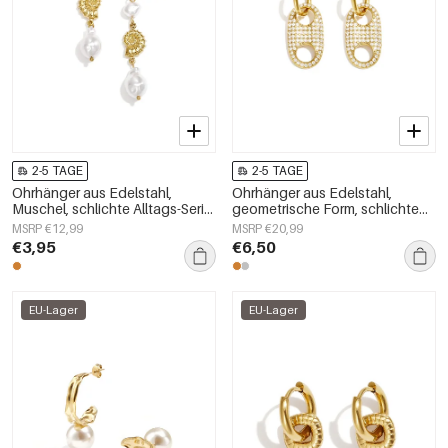
2-5 TAGE
2-5 TAGE
Ohrhänger aus Edelstahl,
Ohrhänger aus Edelstahl,
Muschel, schlichte Alltags-Serie,
geometrische Form, schlichte
Damenschmuck
Alltags-Serie, Damenschmuck
MSRP €12,99
MSRP €20,99
€3,95
€6,50
EU-Lager
EU-Lager