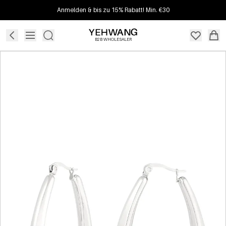
Anmelden & bis zu 15% Rabatt! Min. €30
B2B WHOLESALER