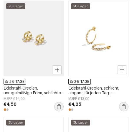
EU-Lager
EU-Lager
2-5 TAGE
2-5 TAGE
Edelstahl-Creolen,
Edelstahl-Creolen, schlicht,
unregelmäßige Form, schlichte
elegant, für jeden Tag –
Alltags-Serie, Damenschmuck
Damenschmuck
MSRP €14,99
MSRP €13,99
€4,50
€4,25
EU-Lager
EU-Lager