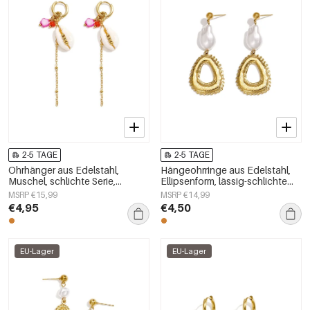
2-5 TAGE
2-5 TAGE
Ohrhänger aus Edelstahl,
Hängeohrringe aus Edelstahl,
Muschel, schlichte Serie,
Ellipsenform, lässig-schlichte
Damenschmuck
Serie, Damenschmuck
MSRP €15,99
MSRP €14,99
€4,95
€4,50
EU-Lager
EU-Lager