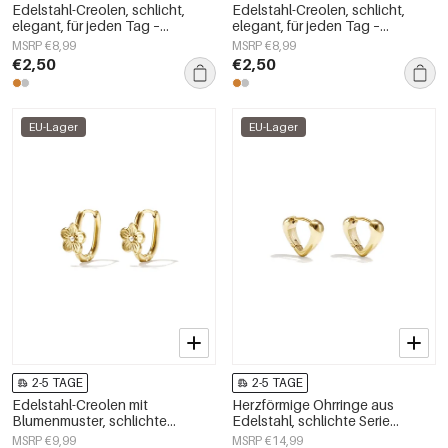
Edelstahl-Creolen, schlicht,
Edelstahl-Creolen, schlicht,
elegant, für jeden Tag –
elegant, für jeden Tag –
Damenschmuck
Damenschmuck
MSRP €8,99
MSRP €8,99
€2,50
€2,50
EU-Lager
EU-Lager
2-5 TAGE
2-5 TAGE
Edelstahl-Creolen mit
Herzförmige Ohrringe aus
Blumenmuster, schlichte
Edelstahl, schlichte Serie
Alltags-Serie, Damenschmuck
„Damenschmuck“
MSRP €9,99
MSRP €14,99