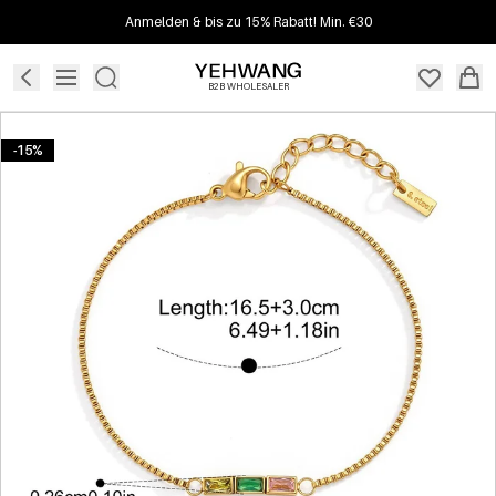
Anmelden & bis zu 15% Rabatt! Min. €30
B2B WHOLESALER
-15%