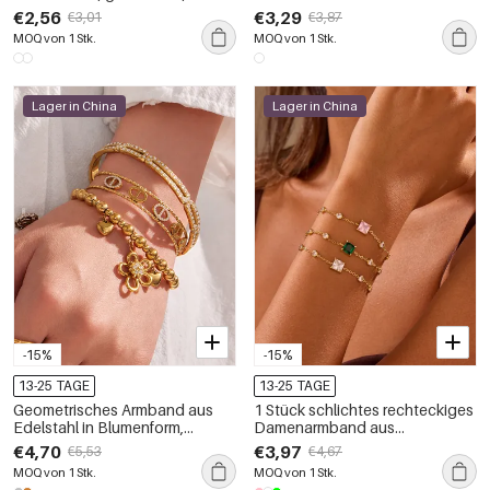
Zirkonia-Zirkonia,
in Goldfarbe
€2,56
€3,29
€3,01
€3,87
Damenhandkette
MOQ von 1 Stk.
MOQ von 1 Stk.
Lager in China
Lager in China
-15%
-15%
13-25 TAGE
13-25 TAGE
Geometrisches Armband aus
1 Stück schlichtes rechteckiges
Edelstahl in Blumenform,
Damenarmband aus
wasserdicht, goldfarben, mit
wasserdichtem Edelstahl mit
€4,70
€3,97
€5,53
€4,67
Zirkonia
Zirkonia-Besatz
MOQ von 1 Stk.
MOQ von 1 Stk.