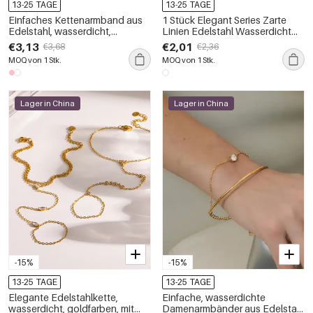
13-25 TAGE
13-25 TAGE
Einfaches Kettenarmband aus
1 Stück Elegant Series Zarte
Edelstahl, wasserdicht,
Linien Edelstahl Wasserdicht
goldfarben, mit Zirkonia
Goldfarbenes Damen-
€3,13
€2,01
€3,68
€2,36
Kettenarmband
MOQ von 1 Stk.
MOQ von 1 Stk.
Lager in China
Lager in China
-15%
-15%
13-25 TAGE
13-25 TAGE
Elegante Edelstahlkette,
Einfache, wasserdichte
wasserdicht, goldfarben, mit
Damenarmbänder aus Edelstahl