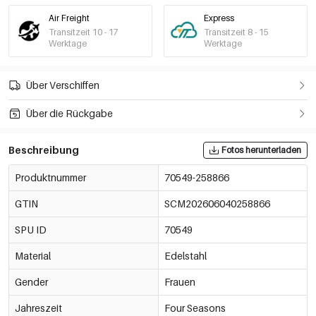
Air Freight
Express
Transitzeit 10 - 17
Transitzeit 8 - 15
Werktage
Werktage
Über Verschiffen
Über die Rückgabe
Beschreibung
Fotos herunterladen
Produktnummer
70549-258866
GTIN
SCM202606040258866
SPU ID
70549
Material
Edelstahl
Gender
Frauen
Jahreszeit
Four Seasons