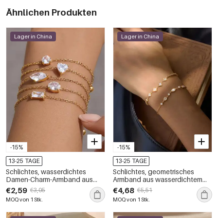
Ähnlichen Produkten
Lager in China
Lager in China
-15%
-15%
13-25 TAGE
13-25 TAGE
Schlichtes, wasserdichtes
Schlichtes, geometrisches
Damen-Charm-Armband aus
Armband aus wasserdichtem
Edelstahl in Goldfarbe mit
Edelstahl in Goldfarbe mit
€2,59
€4,68
€3,05
€5,51
Zirkonia
Zirkonia-Kette für Damen
MOQ von 1 Stk.
MOQ von 1 Stk.