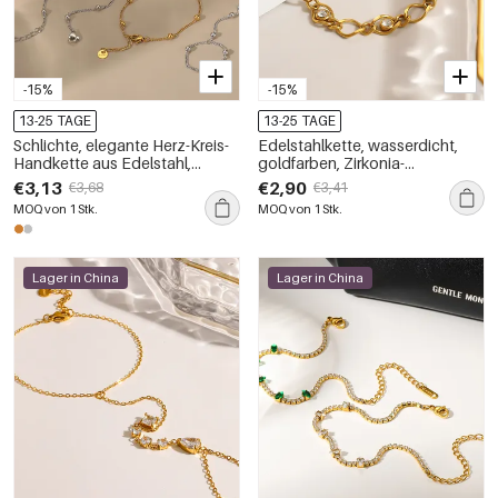
-15%
-15%
13-25 TAGE
13-25 TAGE
Schlichte, elegante Herz-Kreis-
Edelstahlkette, wasserdicht,
Handkette aus Edelstahl,
goldfarben, Zirkonia-
wasserdicht, goldfarben, mit
Damenarmband
€3,13
€2,90
€3,68
€3,41
Zirkonia
MOQ von 1 Stk.
MOQ von 1 Stk.
Lager in China
Lager in China