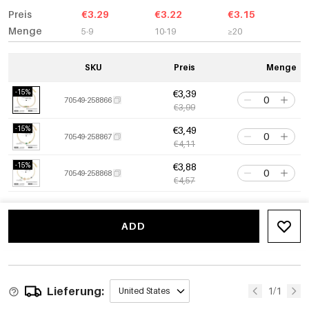
Preis
€3.29
€3.22
€3.15
Menge
5-9
10-19
≥20
SKU
Preis
Menge
-15%
€3,39
70549-258866
€3,99
-15%
€3,49
70549-258867
€4,11
-15%
€3,88
70549-258868
€4,57
ADD
Lieferung:
1/1
United States