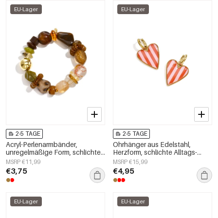
EU-Lager
EU-Lager
2-5 TAGE
2-5 TAGE
Acryl-Perlenarmbänder,
Ohrhänger aus Edelstahl,
unregelmäßige Form, schlichte
Herzform, schlichte Alltags-
Alltagsserie, Damenschmuck
Serie, Damenschmuck
MSRP €11,99
MSRP €15,99
€3,75
€4,95
EU-Lager
EU-Lager