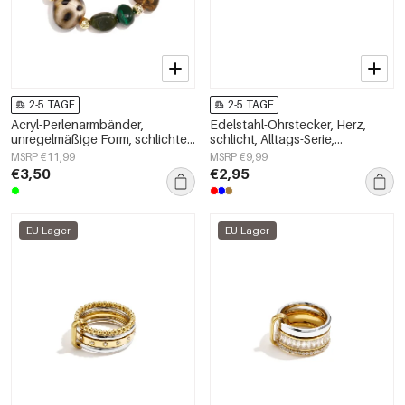
2-5 TAGE
2-5 TAGE
Acryl-Perlenarmbänder,
Edelstahl-Ohrstecker, Herz,
unregelmäßige Form, schlichte
schlicht, Alltags-Serie,
Alltagsserie, Damenschmuck
Damenschmuck
MSRP €11,99
MSRP €9,99
€3,50
€2,95
EU-Lager
EU-Lager