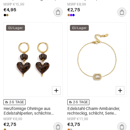
Damenschmuck
Alltags-Serie, Damenschmuck
MSRP €15,99
MSRP €8,99
€4,95
€2,75
EU-Lager
EU-Lager
2-5 TAGE
2-5 TAGE
Herzförmige Ohrringe aus
Edelstahl-Charm-Armbänder,
Edelstahlperlen, schlichte
rechteckig, schlicht, Serie
Alltags-Serie, Damenschmuck
„Damenschmuck“
MSRP €8,99
MSRP €11,99
€2,75
€3,75