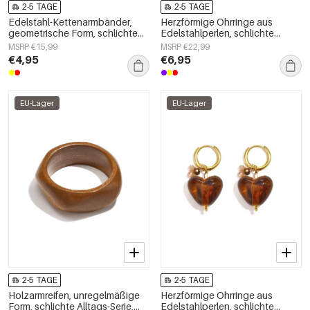
2-5 TAGE
2-5 TAGE
Edelstahl-Kettenarmbänder,
Herzförmige Ohrringe aus
geometrische Form, schlichte
Edelstahlperlen, schlichte
Alltagsserie, Damenschmuck
Alltags-Serie, Damenschmuck
MSRP €15,99
MSRP €22,99
€4,95
€6,95
EU-Lager
EU-Lager
2-5 TAGE
2-5 TAGE
Holzarmreifen, unregelmäßige
Herzförmige Ohrringe aus
Form, schlichte Alltags-Serie,
Edelstahlperlen, schlichte