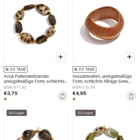
2-5 TAGE
2-5 TAGE
Acryl-Perlenarmbänder,
Holzarmreifen, unregelmäßige
unregelmäßige Form, schlichte
Form, schlichte Alltags-Serie,
Alltagsserie, Damenschmuck
Damenschmuck
MSRP €11,99
MSRP €15,99
€3,75
€4,95
EU-Lager
EU-Lager