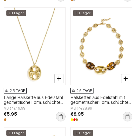
EU-Lager
EU-Lager
2-5 TAGE
2-5 TAGE
Lange Halskette aus Edelstahl,
Halsketten aus Edelstahl mit
geometrische Form, schlichte
geometrischer Form, schlichte
Alltags-Serie, Damenschmuck
Alltags-Serie, Damenschmuck
MSRP €19,99
MSRP €28,99
€5,95
€8,95
EU-Lager
EU-Lager