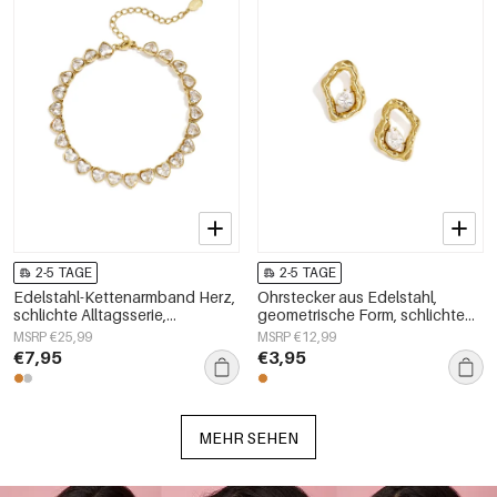
2-5 TAGE
2-5 TAGE
Edelstahl-Kettenarmband Herz,
Ohrstecker aus Edelstahl,
schlichte Alltagsserie,
geometrische Form, schlichte
Damenschmuck
Alltags-Serie, Damenschmuck
MSRP €25,99
MSRP €12,99
€7,95
€3,95
MEHR SEHEN