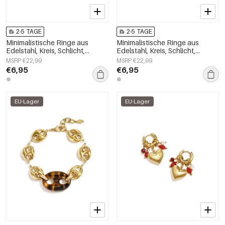
2-5 TAGE
2-5 TAGE
Minimalistische Ringe aus
Minimalistische Ringe aus
Edelstahl, Kreis, Schlicht,
Edelstahl, Kreis, Schlicht,
Alltagsschmuck,
Alltagsschmuck,
MSRP €22,99
MSRP €22,99
Damenschmuck
Damenschmuck
€6,95
€6,95
EU-Lager
EU-Lager