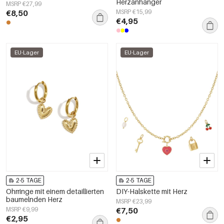
Herzanhänger
MSRP €27,99
€8,50
MSRP €15,99
€4,95
EU-Lager
EU-Lager
2-5 TAGE
2-5 TAGE
Ohrringe mit einem detaillierten
DIY-Halskette mit Herz
baumelnden Herz
MSRP €23,99
MSRP €9,99
€7,50
€2,95