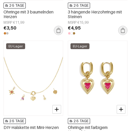
2-5 TAGE
2-5 TAGE
Ohrringe mit 3 baumelnden
3 hängende Herzohrringe mit
Herzen
Steinen
MSRP €11,99
MSRP €15,99
€3,50
€4,95
EU-Lager
EU-Lager
2-5 TAGE
2-5 TAGE
DIY-Halskette mit Mini-Herzen
Ohrringe mit farbigem