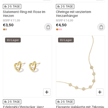
2-5 TAGE
2-5 TAGE
Statement-Ring mit Rose im
Ohrringe mit verziertem
Herzen
Herzanhänger
MSRP €11,99
MSRP €14,99
€3,50
€4,50
EU-Lager
EU-Lager
2-5 TAGE
2-5 TAGE
Edelstahl-Ohrstecker, Herz,
Elegante Halskette mit Zirkonia-