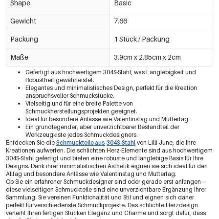
Shape
Basic
Gewicht
7.66
Packung
1 Stück / Packung
Maße
3.9cm x 2.85cm x 2cm
Gefertigt aus hochwertigem 304S-Stahl, was Langlebigkeit und
Robustheit gewährleistet.
Elegantes und minimalistisches Design, perfekt für die Kreation
anspruchsvoller Schmuckstücke.
Vielseitig und für eine breite Palette von
Schmuckherstellungsprojekten geeignet.
Ideal für besondere Anlässe wie Valentinstag und Muttertag.
Ein grundlegender, aber unverzichtbarer Bestandteil der
Werkzeugkiste jedes Schmuckdesigners.
Entdecken Sie die
Schmuckteile aus
304S-Stahl
von Lilli June, die Ihre
Kreationen aufwerten. Die schlichten Herz-Elemente sind aus hochwertigem
304S-Stahl gefertigt und bieten eine robuste und langlebige Basis für Ihre
Designs. Dank ihrer minimalistischen Ästhetik eignen sie sich ideal für den
Alltag und besondere Anlässe wie Valentinstag und Muttertag.
Ob Sie ein erfahrener Schmuckdesigner sind oder gerade erst anfangen –
diese vielseitigen Schmuckteile sind eine unverzichtbare Ergänzung Ihrer
Sammlung. Sie vereinen Funktionalität und Stil und eignen sich daher
perfekt für verschiedenste Schmuckprojekte. Das schlichte Herzdesign
verleiht Ihren fertigen Stücken Eleganz und Charme und sorgt dafür, dass