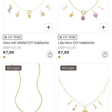
2-5 TAGE
2-5 TAGE
Herz mit Stiefel DIY Halskette
Lila Herz DIY Halskette
MSRP €25,99
MSRP €23,99
€7,95
€7,50
EU-Lager
EU-Lager