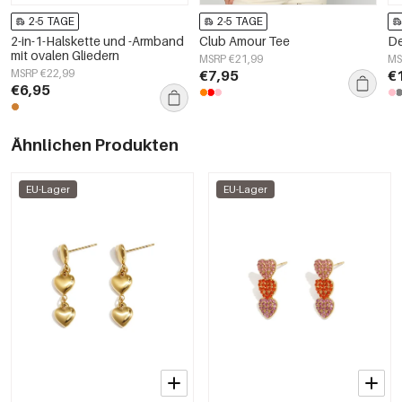
2-5 TAGE
2-5 TAGE
2-in-1-Halskette und -Armband
Club Amour Tee
De
mit ovalen Gliedern
MSRP €21,99
MS
MSRP €22,99
€7,95
€
€6,95
Ähnlichen Produkten
EU-Lager
EU-Lager