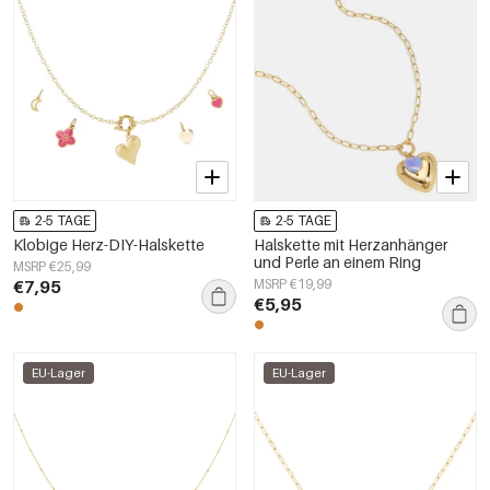
2-5 TAGE
2-5 TAGE
Klobige Herz-DIY-Halskette
Halskette mit Herzanhänger
und Perle an einem Ring
MSRP €25,99
€7,95
MSRP €19,99
€5,95
EU-Lager
EU-Lager