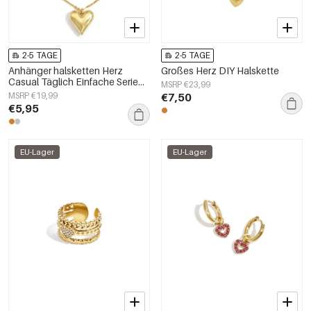
2-5 TAGE
2-5 TAGE
Anhänger halsketten Herz
Großes Herz DIY Halskette
Casual Täglich Einfache Serie
MSRP €23,99
frauen schmuck
MSRP €19,99
€7,50
€5,95
EU-Lager
EU-Lager