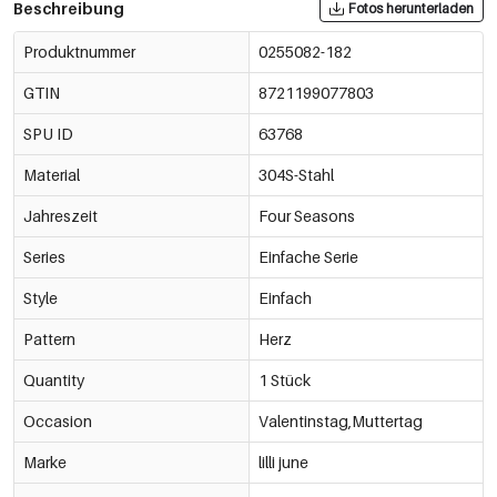
Beschreibung
Fotos herunterladen
Produktnummer
0255082-182
GTIN
8721199077803
SPU ID
63768
Material
304S-Stahl
Jahreszeit
Four Seasons
Series
Einfache Serie
Style
Einfach
Pattern
Herz
Quantity
1 Stück
Occasion
Valentinstag,Muttertag
Marke
lilli june