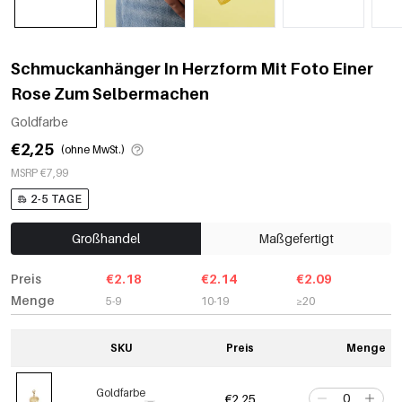
Schmuckanhänger In Herzform Mit Foto Einer
Rose Zum Selbermachen
Goldfarbe
€2,25
(ohne MwSt.)
MSRP €7,99
2-5 TAGE
Großhandel
Maßgefertigt
Preis
€2.18
€2.14
€2.09
Menge
5-9
10-19
≥20
SKU
Preis
Menge
Goldfarbe
€2,25