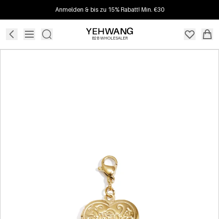
Anmelden & bis zu 15% Rabatt! Min. €30
B2B WHOLESALER