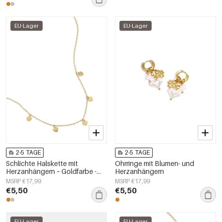
EU-Lager
EU-Lager
2-5 TAGE
2-5 TAGE
Schlichte Halskette mit
Ohrringe mit Blumen- und
Herzanhängern – Goldfarbe -
Herzanhängern
Goldfarbefarbe
MSRP €17,99
MSRP €17,99
€5,50
€5,50
EU-Lager
EU-Lager