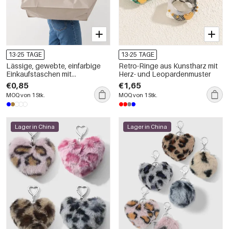
13-25 TAGE
13-25 TAGE
Lässige, gewebte, einfarbige
Retro-Ringe aus Kunstharz mit
Einkaufstaschen mit
Herz- und Leopardenmuster
Leopardenmuster aus PP-
€0,85
€1,65
Kunststoff
MOQ von 1 Stk.
MOQ von 1 Stk.
Lager in China
Lager in China