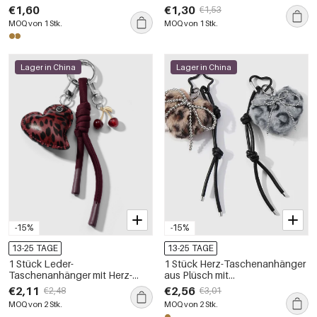
Leopardenmuster
Taschenanhänger aus
€1,60
€1,30
€1,53
Polyester
MOQ von 1 Stk.
MOQ von 1 Stk.
Lager in China
Lager in China
-15%
-15%
13-25 TAGE
13-25 TAGE
1 Stück Leder-
1 Stück Herz-Taschenanhänger
Taschenanhänger mit Herz-
aus Plüsch mit
Leopardenmuster
Leopardenmuster
€2,11
€2,56
€2,48
€3,01
MOQ von 2 Stk.
MOQ von 2 Stk.