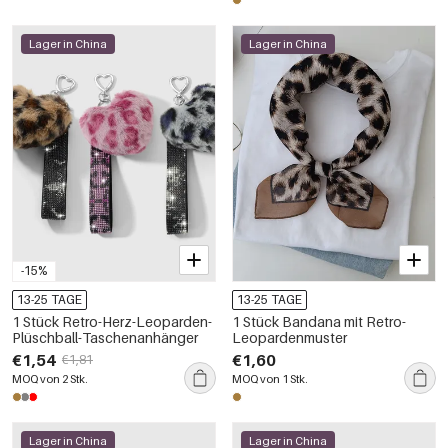
Lager in China
Lager in China
-15%
13-25 TAGE
13-25 TAGE
1 Stück Retro-Herz-Leoparden-
1 Stück Bandana mit Retro-
Plüschball-Taschenanhänger
Leopardenmuster
€1,54
€1,60
€1,81
MOQ von 2 Stk.
MOQ von 1 Stk.
Lager in China
Lager in China