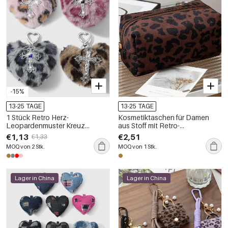
-15%
13-25 TAGE
13-25 TAGE
1 Stück Retro Herz-
Kosmetiktaschen für Damen
Leopardenmuster Kreuz
aus Stoff mit Retro-
Taschenanhänger
Leopardenmuster
€1,13
€2,51
€1,33
MOQ von 2 Stk.
MOQ von 1 Stk.
Lager in China
Lager in China