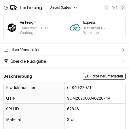
Lieferung:
1/1
United States
Air Freight
Express
Transitzeit 10 - 17
Transitzeit 8 - 15
Werktage
Werktage
Über Verschiffen
Über die Rückgabe
Beschreibung
Fotos herunterladen
Produktnummer
62846-220714
GTIN
SCM202606040220714
SPU ID
62846
Material
Stoff