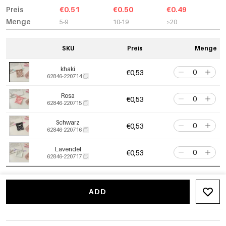
Preis
€0.51
€0.50
€0.49
Menge
5-9
10-19
≥20
SKU
Preis
Menge
khaki
€0,53
62846-220714
Rosa
€0,53
62846-220715
Schwarz
€0,53
62846-220716
Lavendel
€0,53
62846-220717
ADD