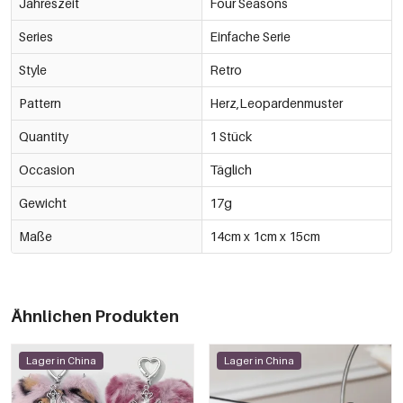
Jahreszeit
Four Seasons
Series
Einfache Serie
Style
Retro
Pattern
Herz,Leopardenmuster
Quantity
1 Stück
Occasion
Täglich
Gewicht
17g
Maße
14cm x 1cm x 15cm
Ähnlichen Produkten
Lager in China
Lager in China