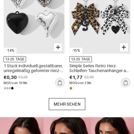
-14%
-15%
13-25 TAGE
13-25 TAGE
1 Stück individuell gestaltbarer,
Simple Series Retro Herz-
unregelmäßig geformter Herz-
Schleifen-Taschenanhänger aus
Taschenanhänger mit
PU mit Leopardenmuster aus
€0,30
€1,77
€0,35
€2,08
Leopardenmuster von CCB für
Kunststoff
MOQ von 10 Stk.
MOQ von 2 Stk.
Damen
MEHR SEHEN