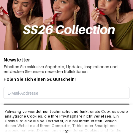
Newsletter
Erhalten Sie exklusive Angebote, Updates, Inspirationen und
entdecken Sie unsere neuesten Kollektionen.
Holen Sie sich einen 5€ Gutschein!
ABONNIEREN
Yehwang verwendet nur technische und funktionale Cookies sowie
analytische Cookies, die Ihre Privatsphäre nicht verletzen. Ein
Cookie ist eine kleine Textdatei, die bei Ihrem ersten Besuch
dieser Website auf Ihrem Computer, Tablet oder Smartphone
INFO
gespeichert wird.Die von uns verwendeten Cookies sind für die