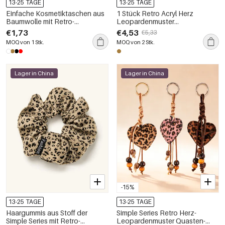
13-25 TAGE
13-25 TAGE
Einfache Kosmetiktaschen aus
1 Stück Retro Acryl Herz
Baumwolle mit Retro-
Leopardenmuster
Leopardenmuster in
Taschenanhänger
€1,73
€4,53
€5,33
verschiedenen Farben
MOQ von 1 Stk.
MOQ von 2 Stk.
Lager in China
Lager in China
-15%
13-25 TAGE
13-25 TAGE
Haargummis aus Stoff der
Simple Series Retro Herz-
Simple Series mit Retro-
Leopardenmuster Quasten-