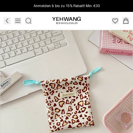
Anmelden & bis zu 15% Rabatt! Min. €30
B2B WHOLESALER