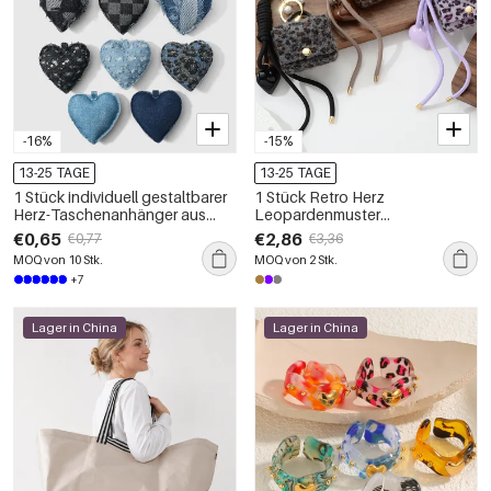
-16%
-15%
13-25 TAGE
13-25 TAGE
1 Stück individuell gestaltbarer
1 Stück Retro Herz
Herz-Taschenanhänger aus
Leopardenmuster
kariertem Denim mit
Taschenanhänger
€0,65
€2,86
€0,77
€3,36
Leopardenmuster
MOQ von 10 Stk.
MOQ von 2 Stk.
+7
Lager in China
Lager in China