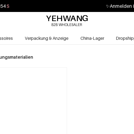
53
S
✨
Anmelden &
B2B WHOLESALER
soires
Verpackung & Anzeige
China-Lager
Dropship
ungsmaterialien