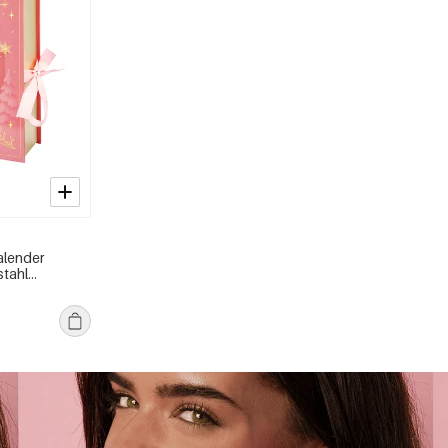
alender
stahl