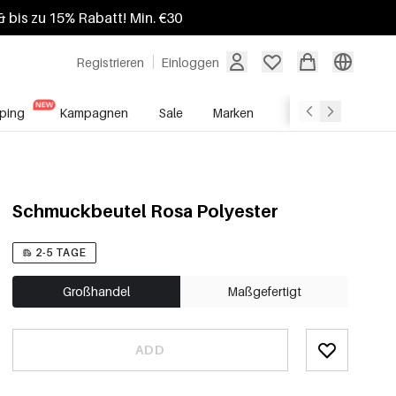
 bis zu 15% Rabatt! Min. €30
Registrieren
Einloggen
ping
Kampagnen
Sale
Marken
Grosshandelsdien
Schmuckbeutel Rosa Polyester
2-5 TAGE
Großhandel
Maßgefertigt
ADD