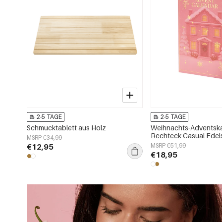
2-5 TAGE
2-5 TAGE
Schmucktablett aus Holz
Weihnachts-Adventsk
Rechteck Casual Edel
MSRP €34,99
Weihnachten
€12,95
MSRP €51,99
€18,95