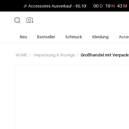
00
D
19
H
43
M
🎉 Accessoires Ausverkauf – €0,10!
Neu
Bestseller
Schmuck
Kleidung
Acces
HOME
/
Verpackung & Anzeige
/
Großhandel mit Verpack