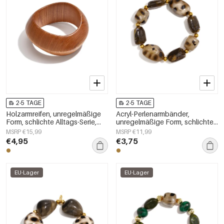
2-5 TAGE
2-5 TAGE
Holzarmreifen, unregelmäßige
Acryl-Perlenarmbänder,
Form, schlichte Alltags-Serie,
unregelmäßige Form, schlichte
Damenschmuck
Alltagsserie, Damenschmuck
MSRP €15,99
MSRP €11,99
€4,95
€3,75
EU-Lager
EU-Lager