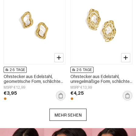
2-5 TAGE
2-5 TAGE
Ohrstecker aus Edelstahl,
Ohrstecker aus Edelstahl,
geometrische Form, schlichte
unregelmäßige Form, schlichte
Alltags-Serie, Damenschmuck
Alltags-Serie, Damenschmuck
MSRP €12,99
MSRP €13,99
€3,95
€4,25
MEHR SEHEN