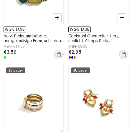
2-5 TAGE
2-5 TAGE
Acryl-Perlenarmbänder,
Edelstahl-Ohrstecker, Herz,
unregelmäßige Form, schlichte
schlicht, Alltags-Serie,
Alltagsserie, Damenschmuck
Damenschmuck
MSRP €11,99
MSRP €9,99
€3,50
€2,95
EU-Lager
EU-Lager