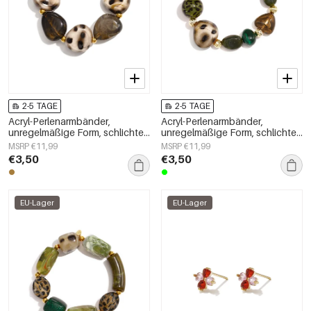
2-5 TAGE
2-5 TAGE
Acryl-Perlenarmbänder,
Acryl-Perlenarmbänder,
unregelmäßige Form, schlichte
unregelmäßige Form, schlichte
Alltagsserie, Damenschmuck
Alltagsserie, Damenschmuck
MSRP €11,99
MSRP €11,99
€3,50
€3,50
EU-Lager
EU-Lager