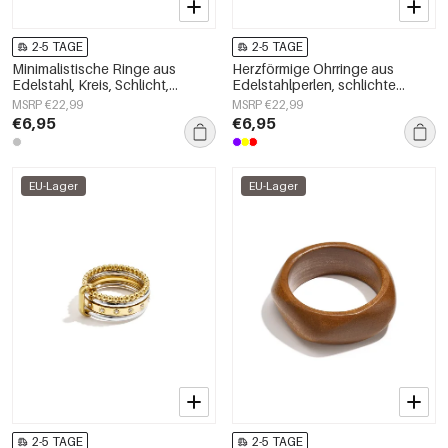
2-5 TAGE
2-5 TAGE
Minimalistische Ringe aus
Herzförmige Ohrringe aus
Edelstahl, Kreis, Schlicht,
Edelstahlperlen, schlichte
Alltagsschmuck,
Alltags-Serie, Damenschmuck
MSRP €22,99
MSRP €22,99
Damenschmuck
€6,95
€6,95
EU-Lager
EU-Lager
2-5 TAGE
2-5 TAGE