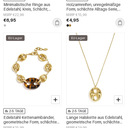
Minimalistische Ringe aus
Holzarmreifen, unregelmäßige
Edelstahl, Kreis, Schlicht,
Form, schlichte Alltags-Serie,
Alltagsschmuck,
Damenschmuck
MSRP €22,99
MSRP €15,99
Damenschmuck
€6,95
€4,95
EU-Lager
EU-Lager
2-5 TAGE
2-5 TAGE
Edelstahl-Kettenarmbänder,
Lange Halskette aus Edelstahl,
geometrische Form, schlichte
geometrische Form, schlichte
Alltagsserie, Damenschmuck
Alltags-Serie, Damenschmuck
MSRP €15,99
MSRP €19,99