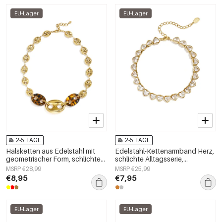
EU-Lager
EU-Lager
2-5 TAGE
2-5 TAGE
Halsketten aus Edelstahl mit
Edelstahl-Kettenarmband Herz,
geometrischer Form, schlichte
schlichte Alltagsserie,
Alltags-Serie, Damenschmuck
Damenschmuck
MSRP €28,99
MSRP €25,99
€8,95
€7,95
EU-Lager
EU-Lager