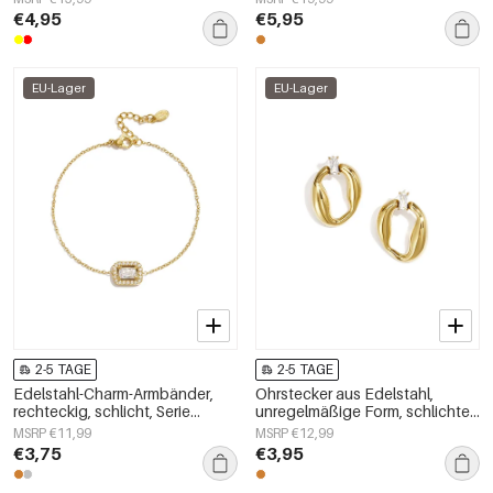
€4,95
€5,95
EU-Lager
EU-Lager
2-5 TAGE
2-5 TAGE
Edelstahl-Charm-Armbänder,
Ohrstecker aus Edelstahl,
rechteckig, schlicht, Serie
unregelmäßige Form, schlichte
„Damenschmuck“
Alltags-Serie, Damenschmuck
MSRP €11,99
MSRP €12,99
€3,75
€3,95