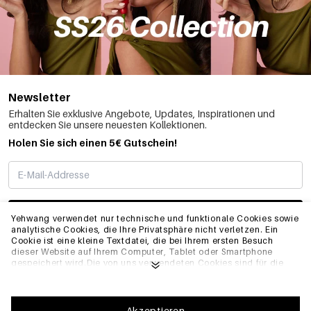
Newsletter
Erhalten Sie exklusive Angebote, Updates, Inspirationen und
entdecken Sie unsere neuesten Kollektionen.
Holen Sie sich einen 5€ Gutschein!
ABONNIEREN
Yehwang verwendet nur technische und funktionale Cookies sowie
analytische Cookies, die Ihre Privatsphäre nicht verletzen. Ein
Cookie ist eine kleine Textdatei, die bei Ihrem ersten Besuch
dieser Website auf Ihrem Computer, Tablet oder Smartphone
INFO
gespeichert wird.Die von uns verwendeten Cookies sind für die
technische Funktionalität der Website und Ihre
Benutzerfreundlichkeit notwendig. Sie ermöglichen es der
Website, ordnungsgemäß zu funktionieren und z.B. Ihre
ALLGEMEIN
bevorzugten Einstellungen zu speichern. Sie ermöglichen es uns
Akzeptieren