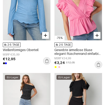
-75%
2-5 TAGE
2-5 TAGE
Wellenförmiges Oberteil
Gewebte ärmellose Bluse
elegant Rüschenrand einfarbig
MSRP €35,99
Frühling/Sommer
€12,95
MSRP €34,99
€3,24
€12,95
EU-Lager
EU-Lager