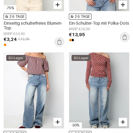
-75%
2-5 TAGE
2-5 TAGE
Einseitig schulterfreies Blumen-
Ein-Schulter-Top mit Polka-Dots
Top
MSRP €39,99
MSRP €34,99
€13,95
€3,24
€12,95
EU-Lager
EU-Lager
-30%