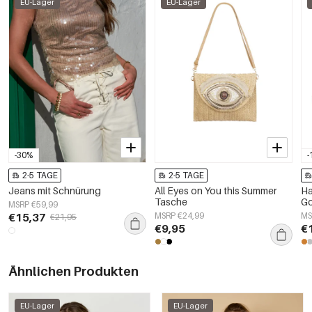
EU-Lager
EU-Lager
-30%
-
2-5 TAGE
2-5 TAGE
Jeans mit Schnürung
All Eyes on You this Summer
Ha
Tasche
Go
MSRP €59,99
€15,37
MSRP €24,99
MS
€21,95
€9,95
€
Ähnlichen Produkten
EU-Lager
EU-Lager