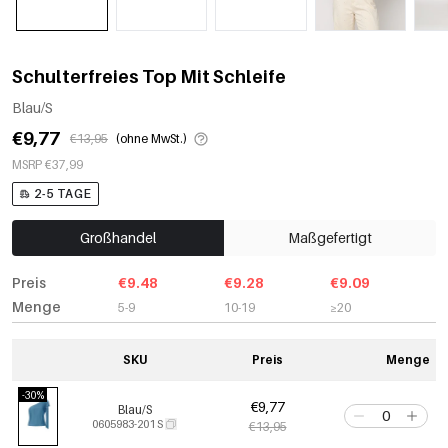
Schulterfreies Top Mit Schleife
Blau/S
€9,77
€13,95
(ohne MwSt.)
MSRP €37,99
2-5 TAGE
Großhandel
Maßgefertigt
Preis
€9.48
€9.28
€9.09
Menge
5-9
10-19
≥20
SKU
Preis
Menge
-30%
€9,77
Blau/S
0605983-201 S
€13,95