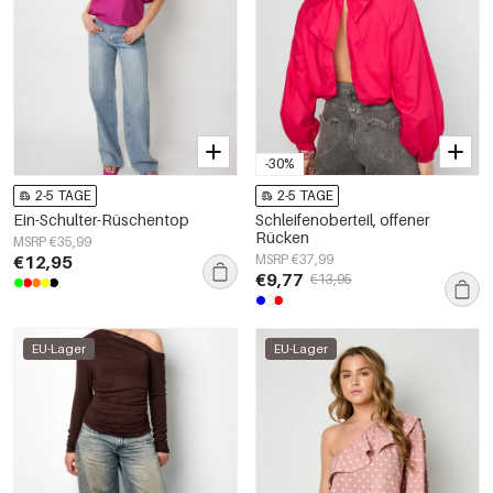
-30%
2-5 TAGE
2-5 TAGE
Ein-Schulter-Rüschentop
Schleifenoberteil, offener
Rücken
MSRP €35,99
€12,95
MSRP €37,99
€9,77
€13,95
EU-Lager
EU-Lager