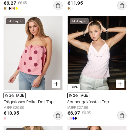
€6,27
€11,95
€8,95
EU-Lager
EU-Lager
-30%
2-5 TAGE
2-5 TAGE
Trägerloses Polka-Dot-Top
Sonnengeküsstes Top
MSRP €29,99
MSRP €27,99
€10,95
€6,97
€9,95