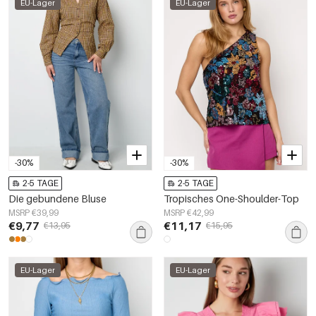
EU-Lager
EU-Lager
-30%
-30%
2-5 TAGE
2-5 TAGE
Die gebundene Bluse
Tropisches One-Shoulder-Top
MSRP €39,99
MSRP €42,99
€9,77
€11,17
€13,95
€15,95
EU-Lager
EU-Lager