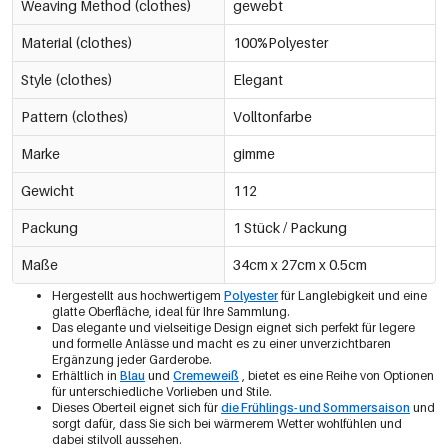
Weaving Method (clothes)
gewebt
Material (clothes)
100%Polyester
Style (clothes)
Elegant
Pattern (clothes)
Volltonfarbe
Marke
gimme
Gewicht
112
Packung
1 Stück / Packung
Maße
34cm x 27cm x 0.5cm
Hergestellt aus hochwertigem
Polyester
für Langlebigkeit und eine
glatte Oberfläche, ideal für Ihre Sammlung.
Das elegante und vielseitige Design eignet sich perfekt für legere
und formelle Anlässe und macht es zu einer unverzichtbaren
Ergänzung jeder Garderobe.
Erhältlich in
Blau
und
Cremeweiß
, bietet es eine Reihe von Optionen
für unterschiedliche Vorlieben und Stile.
Dieses Oberteil eignet sich für
die Frühlings- und Sommersaison
und
sorgt dafür, dass Sie sich bei wärmerem Wetter wohlfühlen und
dabei stilvoll aussehen.