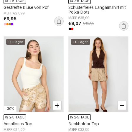
2-5 TAGE
2-5 TAGE
Gestreifte Bluse von Pof
Schulterfreies Langarmshirt mit
Polka-Dots
MSRP €27,99
€9,95
MSRP €35,99
€9,07
€12,95
EU-Lager
EU-Lager
-30%
2-5 TAGE
2-5 TAGE
Ärmelloses Top
Neckholder-Top
MSRP €24,99
MSRP €32,99