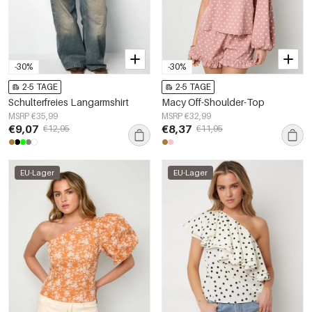
-30%
-30%
2-5 TAGE
2-5 TAGE
Schulterfreies Langarmshirt
Macy Off-Shoulder-Top
MSRP €35,99
MSRP €32,99
€9,07
€8,37
€12,95
€11,95
EU-Lager
EU-Lager