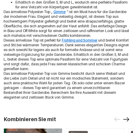
Erhältlich in den Größen S, M und L, wodurch eine perfekte Passform
für eine Vielzahl von Körpertypen gewährleistet ist.
Das ärmellose Polyester-Top „
Gimme
“ ist ein Must-have für die Garderobe
der modernen Frau. Elegant und vielseitig designt, ist dieses Top aus
hochwertigem Polyester gefertigt und bietet eine strapazierfähige, glatte
Oberfläche, die sich angenehm auf der Haut anfühlt. Das einfarbige Design
in Blau und Off-White sorgt für einen zeitlosen und raffinierten Look und lässt
sich mühelos mit verschiedenen Outfits kombinieren.
Dieses ärmellose Top ist perfekt für
Frühling und Sommer
und bietet Komfort
und Stil bei wärmeren Temperaturen. Dank seines eleganten Designs eignet
es sich sowohl für legere als auch für formelle Anlässe und ist somit eine
vielseitige Ergänzung für jede Garderobe. Erhältlich in den Größen S, M und
L, bietet dieses Top eine optimale Passform für eine Vielzahl von Figurtypen
und sorgt dafür, dass jede Frau seinen klassischen und schicken Charme
genießen kann.
Das ärmellose Polyester-Top von Gimme besticht durch seine Webart und
die Liebe zum Detail und ist nicht nur ein modisches Statement, sondern
auch eine praktische Wahl für jeden Tag. Ob solo oder unter einem Blazer
getragen – dieses Top wird garantiert zu einem unverzichtbaren
Bestandteil Ihrer Garderobe. Bereichern Sie Ihre Auswahl mit diesem
eleganten und zeitlosen Stück von Gimme.
Kombinieren Sie mit