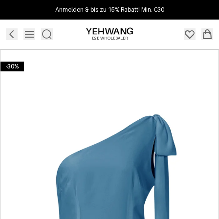
Anmelden & bis zu 15% Rabatt! Min. €30
B2B WHOLESALER
-30%