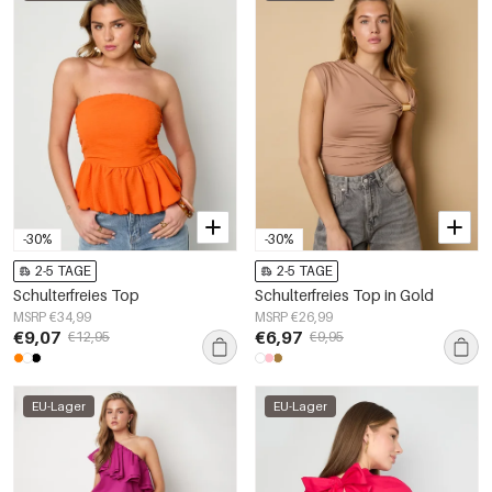
-30%
-30%
2-5 TAGE
2-5 TAGE
Schulterfreies Top
Schulterfreies Top in Gold
MSRP €34,99
MSRP €26,99
€9,07
€6,97
€12,95
€9,95
EU-Lager
EU-Lager