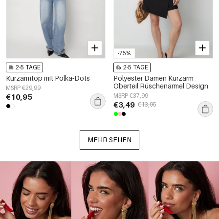
-75%
2-5 TAGE
2-5 TAGE
Kurzarmtop mit Polka-Dots
Polyester Damen Kurzarm
Oberteil Rüschenärmel Design
MSRP €29,99
€10,95
MSRP €37,99
€3,49
€13,95
MEHR SEHEN