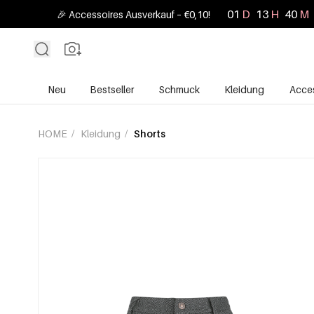
01
D
13
H
40
M
🎉 Accessoires Ausverkauf – €0,10!
Neu
Bestseller
Schmuck
Kleidung
Acces
HOME
/
Kleidung
/
Shorts