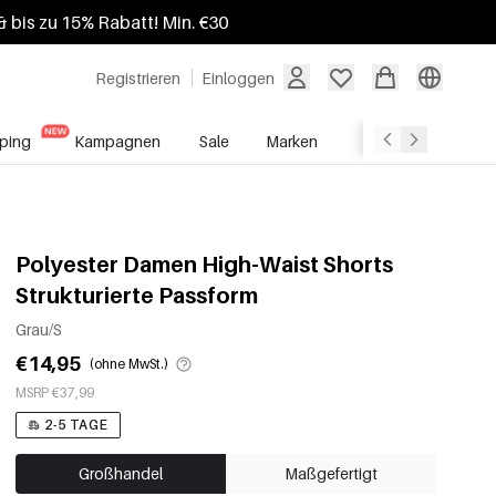
 bis zu 15% Rabatt! Min. €30
Registrieren
Einloggen
ping
Kampagnen
Sale
Marken
Grosshandelsdien
Polyester Damen High-Waist Shorts
Strukturierte Passform
Grau/S
€14,95
(ohne MwSt.)
MSRP €37,99
2-5 TAGE
Großhandel
Maßgefertigt