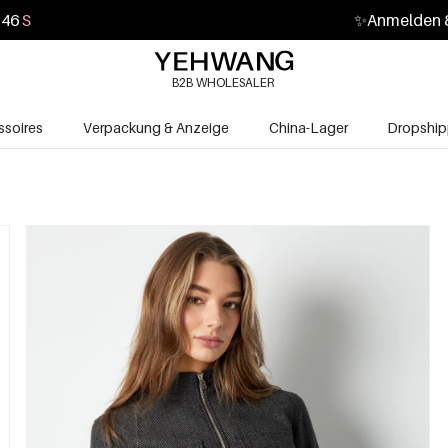
44
S
✨
Anmelden &
B2B WHOLESALER
soires
Verpackung & Anzeige
China-Lager
Dropship