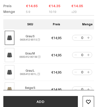
Preis
€14.65
€14.35
€14.05
Menge
5-9
10-19
≥20
SKU
Preis
Menge
Grau/S
€14,95
0605412-901 S
Grau/M
€14,95
0605412-901 M
Grau/L
€14,95
0605412-901 L
Beige/S
€14,95
0605412-531 S
ADD
Beige/M
€14,95