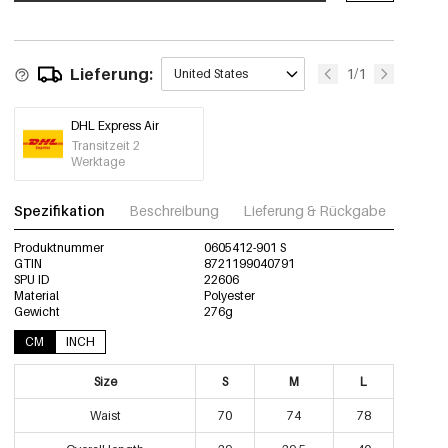
0605412-531 M
Beige/L
€14,95
Lieferung:
1/1
United States
0605412-531 L
DHL Express Air
Transitzeit 2
Werktage
Spezifikation
Beschreibung
Lieferung & Rückgabe
Fotos
Produktnummer
0605412-901 S
GTIN
8721199040791
SPU ID
22606
Material
Polyester
Gewicht
276g
CM
INCH
Size
S
M
L
Waist
70
74
78